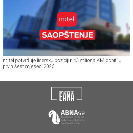
m:tel potvrđuje lidersku poziciju: 43 miliona KM dobiti u
prvih šest mjeseci 2026.