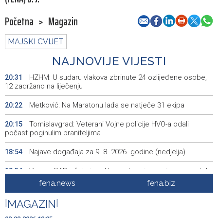
Početna
>
Magazin
MAJSKI CVIJET
NAJNOVIJE VIJESTI
HZHM: U sudaru vlakova zbrinute 24 ozlijeđene osobe,
20:31
12 zadržano na liječenju
Metković: Na Maratonu lađa se natječe 31 ekipa
20:22
Tomislavgrad: Veterani Vojne policije HVO-a odali
20:15
počast poginulim braniteljima
Najave događaja za 9. 8. 2026. godine (nedjelja)
18:54
Vance: SAD očekuje od Irana da osigura siguran protok
18:34
nafte kroz Hormuški moreuz
fena.news
fena.biz
Iranski šef sigurnosti: Hormuški moreuz će ostati
18:21
|
MAGAZIN
|
zatvoren dok SAD ne ispuni zahtjeve Teherana