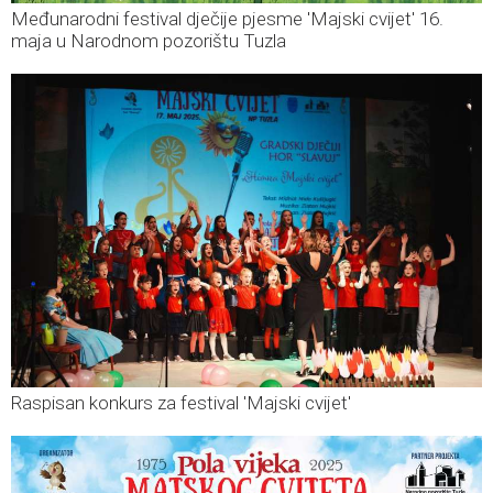
Međunarodni festival dječije pjesme 'Majski cvijet' 16.
maja u Narodnom pozorištu Tuzla
Raspisan konkurs za festival 'Majski cvijet'