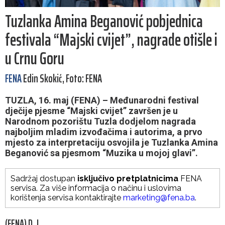
Tuzlanka Amina Beganović pobjednica
festivala “Majski cvijet”, nagrade otišle i
u Crnu Goru
FENA
Edin Skokić, Foto: FENA
TUZLA, 16. maj (FENA) – Međunarodni festival
dječije pjesme “Majski cvijet” završen je u
Narodnom pozorištu Tuzla dodjelom nagrada
najboljim mladim izvođačima i autorima, a prvo
mjesto za interpretaciju osvojila je Tuzlanka Amina
Beganović sa pjesmom “Muzika u mojoj glavi”.
Sadržaj dostupan
isključivo pretplatnicima
FENA
servisa. Za više informacija o načinu i uslovima
korištenja servisa kontaktirajte
marketing@fena.ba
.
(FENA) D. J.