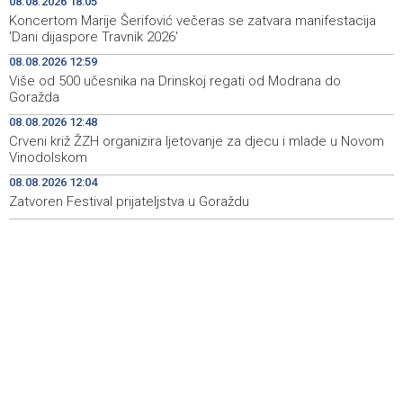
08.08.2026 18:05
Iran 'vrlo blizu' dogovora s Omanom o novoj Hormuškoj
18:09
Koncertom Marije Šerifović večeras se zatvara manifestacija
brodskoj ruti
'Dani dijaspore Travnik 2026'
08.08.2026 12:59
Koncertom Marije Šerifović večeras se zatvara
18:05
Više od 500 učesnika na Drinskoj regati od Modrana do
manifestacija 'Dani dijaspore Travnik 2026'
Goražda
Kod mosta Brčko - Gunja pronađene kosti, vještaci
17:26
08.08.2026 12:48
sudske medicine utvrđuju porijeklo
Crveni križ ŽZH organizira ljetovanje za djecu i mlade u Novom
Vinodolskom
'Pekijada' u Varešu okupila 37 ekipa iz četiri države
17:15
08.08.2026 12:04
regiona
Zatvoren Festival prijateljstva u Goraždu