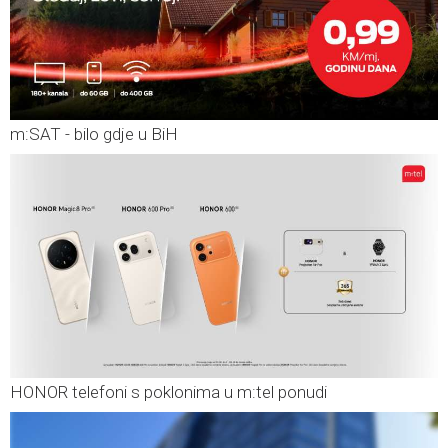
m:SAT - bilo gdje u BiH
HONOR telefoni s poklonima u m:tel ponudi