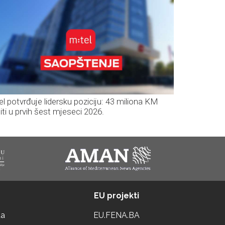
el potvrđuje lidersku poziciju: 43 miliona KM
iti u prvih šest mjeseci 2026.
EU projekti
ta
EU.FENA.BA