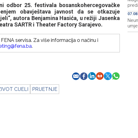
ni odbor 25. festivala bosanskohercegovačke
preda
enjem obavještava javnost da se otkazuje
07.08
jeli“, autora Benjamina Hasića, u režiji Jasenka
Neum
teatra SARTR i Theater Factory Sarajevo.
umje
FENA servisa. Za više informacija o načinu i
eting@fena.ba
.
ŽIVOT CIJELI
PRIJETNJE