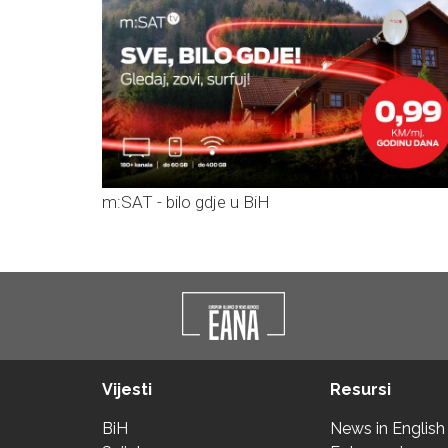
m:SAT - bilo gdje u BiH
Vijesti
Resursi
BiH
News in English