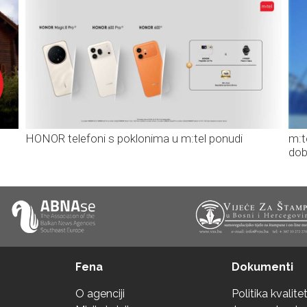
HONOR telefoni s poklonima u m:tel ponudi
m:t
dob
Fena
Dokumenti
O agenciji
Politika kvalite