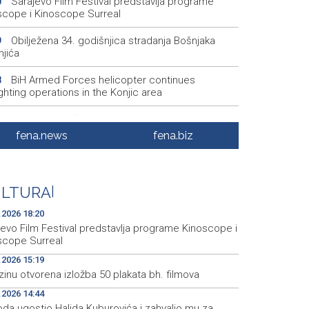
Sarajevo Film Festival predstavlja programe
0
scope i Kinoscope Surreal
Obilježena 34. godišnjica stradanja Bošnjaka
9
njića
BiH Armed Forces helicopter continues
8
ighting operations in the Konjic area
Kanali bez gužvi - Pet evropskih gradova kao
1
nativa Veneciji i Amsterdamu
fena.news
fena.biz
U općini Grude izbio požar na više od 40 hektara,
9
renu vatrogasci i Air Tractori
ULTURA
|
U ponedjeljak počinje prodaja ulaznica za SFF u
9
nom Box Officeu u BKC-u
.2026 18:20
jevo Film Festival predstavlja programe Kinoscope i
scope Surreal
.2026 15:19
inu otvorena izložba 50 plakata bh. filmova
.2026 14:44
da ugostio Halida Kuburovića i zahvalio mu za