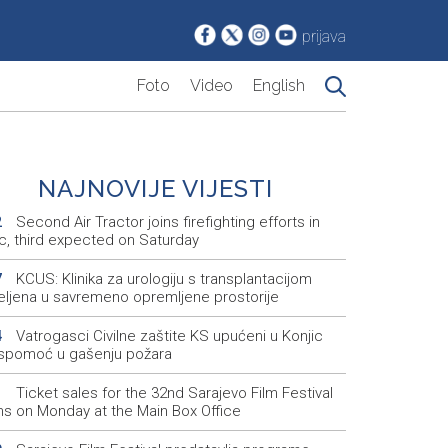
prijava
Foto
Video
English
NAJNOVIJE VIJESTI
Second Air Tractor joins firefighting efforts in
2
ic, third expected on Saturday
KCUS: Klinika za urologiju s transplantacijom
7
eljena u savremeno opremljene prostorije
Vatrogasci Civilne zaštite KS upućeni u Konjic
4
ispomoć u gašenju požara
Ticket sales for the 32nd Sarajevo Film Festival
1
ns on Monday at the Main Box Office