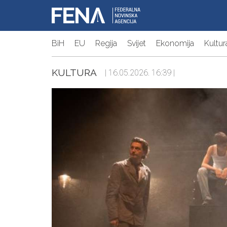
BiH
EU
Regija
Svijet
Ekonomija
Kultur
KULTURA
| 16.05.2026. 16:39 |