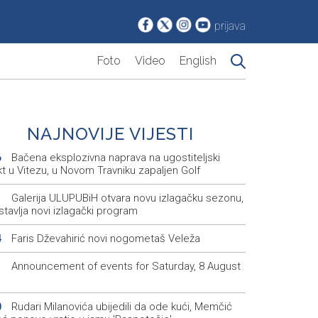
prijava
Foto
Video
English
NAJNOVIJE VIJESTI
Bačena eksplozivna naprava na ugostiteljski
6
t u Vitezu, u Novom Travniku zapaljen Golf
Galerija ULUPUBiH otvara novu izlagačku sezonu,
1
tavlja novi izlagački program
Faris Dževahirić novi nogometaš Veleža
4
Announcement of events for Saturday, 8 August
1
Rudari Milanovića ubijedili da ode kući, Memčić
0