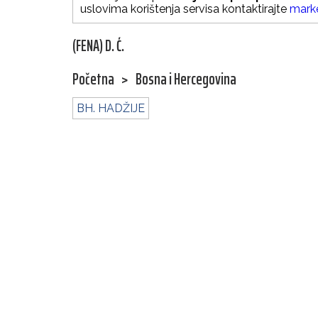
uslovima korištenja servisa kontaktirajte
mark
(FENA) D. Ć.
Početna
>
Bosna i Hercegovina
BH. HADŽIJE