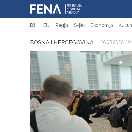
BiH
EU
Regija
Svijet
Ekonomija
Kultur
BOSNA I HERCEGOVINA
| 16.05.2026. 10: