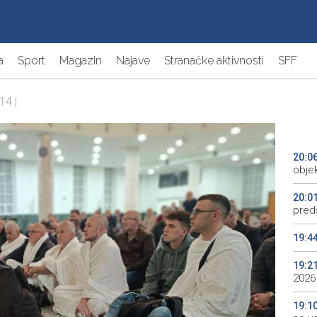
a
Sport
Magazin
Najave
Stranačke aktivnosti
SFF
14 |
20:0
objek
20:0
preds
19:4
19:2
2026
19:1