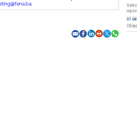
eting@fena.ba
.
Vatro
ispo
07.08
Obilj