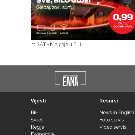
m:SAT - bilo gdje u BiH
Vijesti
Resursi
BiH
News in English
Svijet
Foto servis
Regija
Video servis
Ekonomija