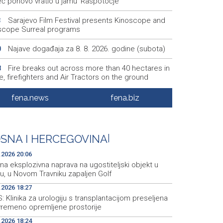
eć ponovo vratio u jamu 'Raspotočje'
Sarajevo Film Festival presents Kinoscope and
3
scope Surreal programs
Najave događaja za 8. 8. 2026. godine (subota)
0
Fire breaks out across more than 40 hectares in
8
, firefighters and Air Tractors on the ground
Zelenski doputovao u Beograd, sutra sastanak s
5
fena.news
fena.biz
ćem
Second Air Tractor joins firefighting efforts in
2
ic, third expected on Saturday
SNA I HERCEGOVINA
|
.2026 20:06
a eksplozivna naprava na ugostiteljski objekt u
u, u Novom Travniku zapaljen Golf
.2026 18:27
 Klinika za urologiju s transplantacijom preseljena
vremeno opremljene prostorije
.2026 18:24