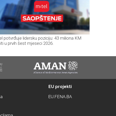
el potvrđuje lidersku poziciju: 43 miliona KM
iti u prvih šest mjeseci 2026.
EU projekti
ta
EU.FENA.BA
acijama