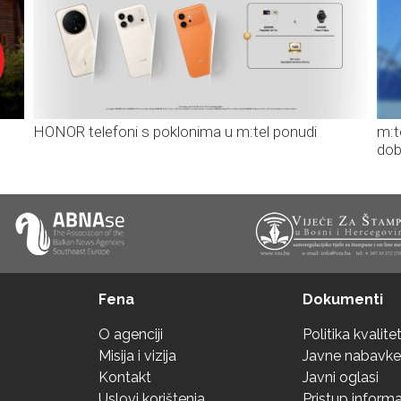
HONOR telefoni s poklonima u m:tel ponudi
m:t
dob
Fena
Dokumenti
O agenciji
Politika kvalite
Misija i vizija
Javne nabavke
Kontakt
Javni oglasi
Uslovi korištenja
Pristup inform