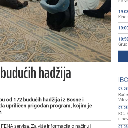
se v
19:0
Kino
19:0
18:5
Grude
18:5
Vuči
 budućih hadžija
18:3
Konj
|
BO
07.08
Bačen
u od 172 budućih hadžija iz Bosne i
Vitez
hda upriličen prigodan program, kojim je
07.08
e.
KCUS:
u sa
FENA servisa. Za više informacija o načinu i
07.08