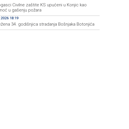
gasci Civilne zaštite KS upućeni u Konjic kao
moć u gašenju požara
.2026 18:19
ežena 34. godišnjica stradanja Bošnjaka Botonjića