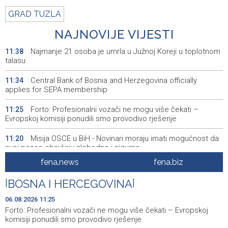
GRAD TUZLA
NAJNOVIJE VIJESTI
Najmanje 21 osoba je umrla u Južnoj Koreji u toplotnom
11:38
talasu
Central Bank of Bosnia and Herzegovina officially
11:34
applies for SEPA membership
Forto: Profesionalni vozači ne mogu više čekati –
11:25
Evropskoj komisiji ponudili smo provodivo rješenje
Misija OSCE u BiH - Novinari moraju imati mogućnost da
11:20
svoj posao obavljaju slobodno i sigurno
fena.news
fena.biz
U BiH nema slučajeva ciklosporijaze, epidemija i dalje
11:18
traje u SAD-u
|
BOSNA I HERCEGOVINA
|
Ulysses obilježava završetak "Kralja Leara" nakon 26
11:14
06.08.2026 11:25
sezona
Forto: Profesionalni vozači ne mogu više čekati – Evropskoj
komisiji ponudili smo provodivo rješenje
Sjeverna Koreja ispalila neidentifikovani projektil prema
11:07