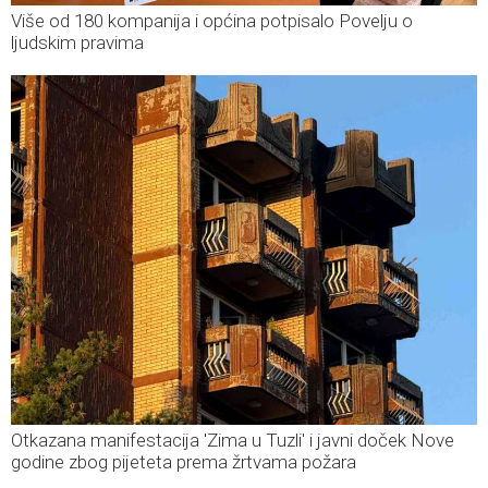
Više od 180 kompanija i općina potpisalo Povelju o
ljudskim pravima
Otkazana manifestacija 'Zima u Tuzli' i javni doček Nove
godine zbog pijeteta prema žrtvama požara