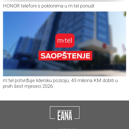
HONOR telefoni s poklonima u m:tel ponudi
m:tel potvrđuje lidersku poziciju: 43 miliona KM dobiti u
prvih šest mjeseci 2026.