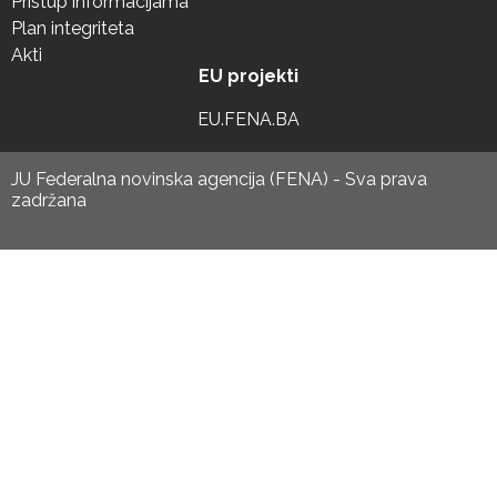
Pristup informacijama
Plan integriteta
Akti
EU projekti
EU.FENA.BA
JU Federalna novinska agencija (FENA) - Sva prava
zadržana