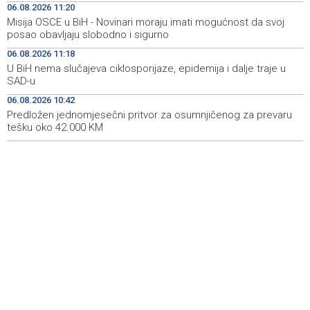
06.08.2026 11:20
moru
Misija OSCE u BiH - Novinari moraju imati mogućnost da svoj
posao obavljaju slobodno i sigurno
Sunčano i vruće narednih dana, u popodnevnim
11:00
satima izgledni lokalni pljuskovi
06.08.2026 11:18
U BiH nema slučajeva ciklosporijaze, epidemija i dalje traje u
Dvije bivše iranske nogometašice 'ponosne' na
10:48
SAD-u
dobijanje australskog državljanstva
06.08.2026 10:42
Predložen jednomjesečni pritvor za osumnjičenog za prevaru
Predložen jednomjesečni pritvor za osumnjičenog za
10:42
prevaru tešku oko 42.000 KM
tešku oko 42.000 KM