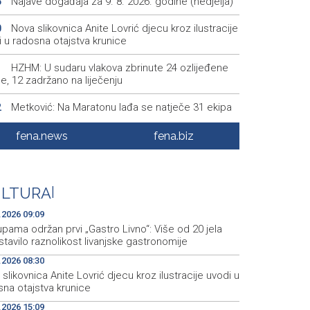
Najave događaja za 9. 8. 2026. godine (nedjelja)
5
Nova slikovnica Anite Lovrić djecu kroz ilustracije
0
 u radosna otajstva krunice
HZHM: U sudaru vlakova zbrinute 24 ozlijeđene
1
e, 12 zadržano na liječenju
Metković: Na Maratonu lađa se natječe 31 ekipa
2
Tomislavgrad: Veterani Vojne policije HVO-a odali
5
fena.news
fena.biz
t poginulim braniteljima
Najave događaja za 9. 8. 2026. godine (nedjelja)
4
ULTURA
|
.2026 09:09
pama održan prvi „Gastro Livno“: Više od 20 jela
tavilo raznolikost livanjske gastronomije
.2026 08:30
slikovnica Anite Lovrić djecu kroz ilustracije uvodi u
sna otajstva krunice
.2026 15:09