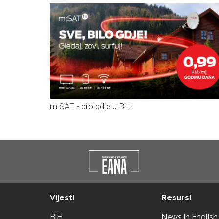
m:SAT - bilo gdje u BiH
Vijesti
Resursi
BiH
News in English