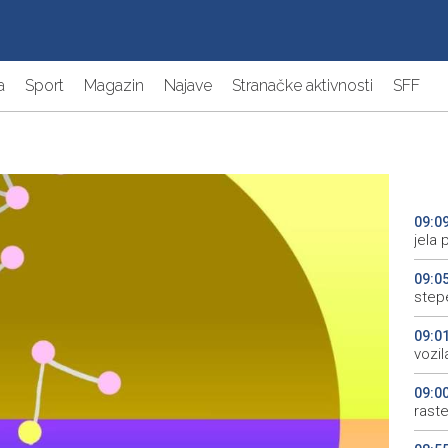
a
Sport
Magazin
Najave
Stranačke aktivnosti
SFF
09:0
jela 
09:0
step
09:0
vozi
09:0
rast