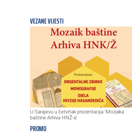
VEZANE VIJESTI
U Sarajevu u četvrtak prezentacija 'Mozaika
baštine Arhiva HNŽ-a'
PROMO