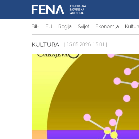
BiH
EU
Regija
Svijet
Ekonomija
Kultur
KULTURA
| 15.05.2026. 15:01 |