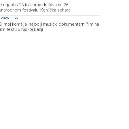
c ugostio 23 folklorna društva na 26.
narodnom festivalu ‘Konjička sehara’
.2026 11:27
S, moj komšija' najbolji muzički dokumentarni film na
film festu u Niškoj Banji