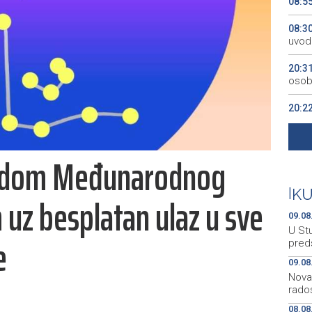
08:5
08:3
uvodi
20:3
osob
20:2
20:1
počas
vodom Međunarodnog
18:5
|
K
uz besplatan ulaz u sve
09.08
U Stu
e
preds
09.08
Nova 
rado
08.08