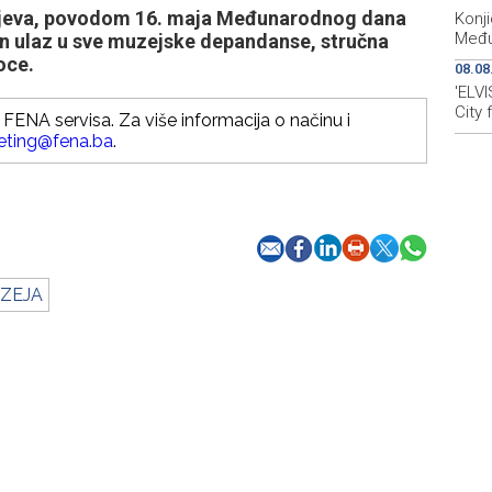
ajeva, povodom 16. maja Međunarodnog dana
Konji
Među
n ulaz u sve muzejske depandanse, stručna
ioce.
08.08
'ELVI
City 
FENA servisa. Za više informacija o načinu i
eting@fena.ba
.
ZEJA