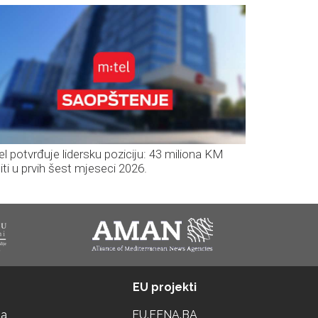
el potvrđuje lidersku poziciju: 43 miliona KM
iti u prvih šest mjeseci 2026.
EU projekti
ta
EU.FENA.BA