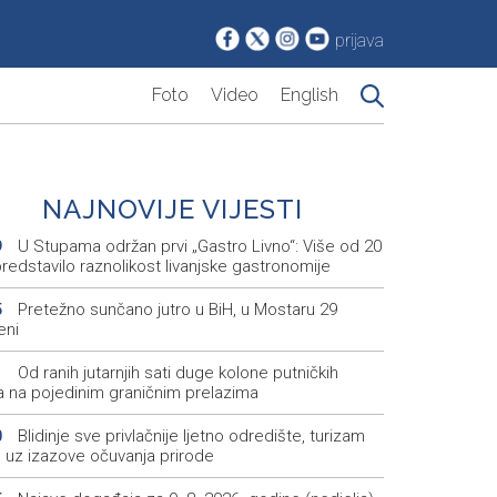
prijava
Foto
Video
English
NAJNOVIJE VIJESTI
U Stupama održan prvi „Gastro Livno“: Više od 20
9
predstavilo raznolikost livanjske gastronomije
Pretežno sunčano jutro u BiH, u Mostaru 29
5
eni
Od ranih jutarnjih sati duge kolone putničkih
1
la na pojedinim graničnim prelazima
Blidinje sve privlačnije ljetno odredište, turizam
0
e uz izazove očuvanja prirode