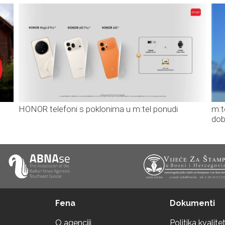
HONOR telefoni s poklonima u m:tel ponudi
m:t
dob
Fena
Dokumenti
O agenciji
Politika kvalite