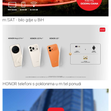
m:SAT - bilo gdje u BiH
HONOR telefoni s poklonima u m:tel ponudi