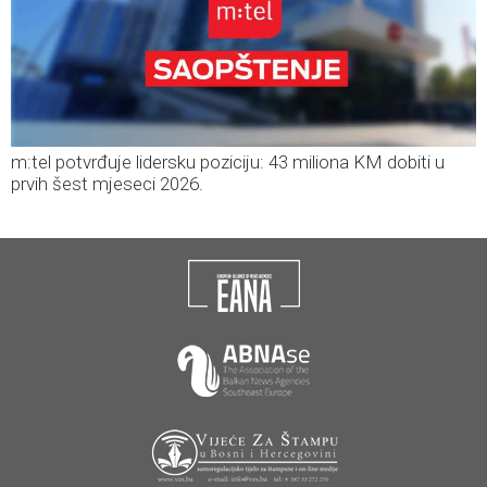
m:tel potvrđuje lidersku poziciju: 43 miliona KM dobiti u
prvih šest mjeseci 2026.