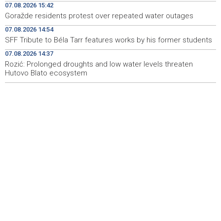
07.08.2026 15:42
Goražde residents protest over repeated water outages
Dva Air Tractora gase požar u Konjicu, u subotu stiže i
16:00
treći
07.08.2026 14:54
SFF Tribute to Béla Tarr features works by his former students
Meta kažnjena sa dodatnih 567 miliona dolara zbog
15:58
ugrožavanja sigurnosti djece
07.08.2026 14:37
Rozić: Prolonged droughts and low water levels threaten
Hutovo Blato ecosystem
Privredna Banka Sarajevo ušla u sastav indeksa SASX-
15:52
10 umjesto Rudnika Soli Tuzla