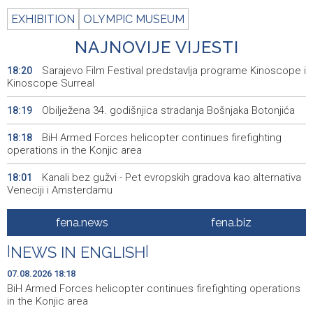
EXHIBITION
OLYMPIC MUSEUM
NAJNOVIJE VIJESTI
Sarajevo Film Festival predstavlja programe Kinoscope i
18:20
Kinoscope Surreal
Obilježena 34. godišnjica stradanja Bošnjaka Botonjića
18:19
BiH Armed Forces helicopter continues firefighting
18:18
operations in the Konjic area
Kanali bez gužvi - Pet evropskih gradova kao alternativa
18:01
Veneciji i Amsterdamu
U općini Grude izbio požar na više od 40 hektara, na
17:49
fena.news
fena.biz
terenu vatrogasci i Air Tractori
|
NEWS IN ENGLISH
|
U ponedjeljak počinje prodaja ulaznica za SFF u
17:39
glavnom Box Officeu u BKC-u
07.08.2026 18:18
BiH Armed Forces helicopter continues firefighting operations
Avdić: Završeni radovi na tekućem održavanju
16:36
in the Konjic area
Spomenika 'Vječna vatra'