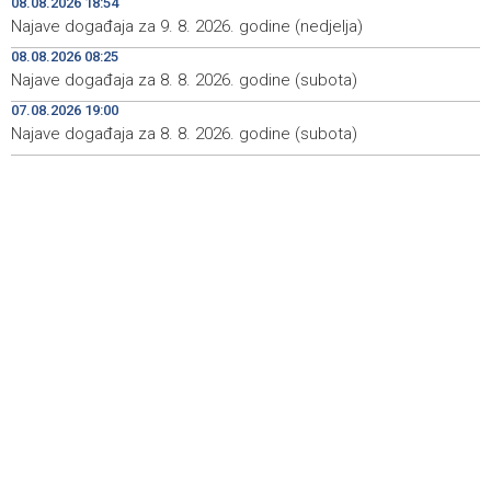
08.08.2026 18:54
pojedinim graničnim prelazima
Najave događaja za 9. 8. 2026. godine (nedjelja)
Blidinje sve privlačnije ljetno odredište, turizam raste uz
09:00
08.08.2026 08:25
izazove očuvanja prirode
Najave događaja za 8. 8. 2026. godine (subota)
Najave događaja za 9. 8. 2026. godine (nedjelja)
08:55
07.08.2026 19:00
Najave događaja za 8. 8. 2026. godine (subota)
Nova slikovnica Anite Lovrić djecu kroz ilustracije uvodi
08:30
u radosna otajstva krunice