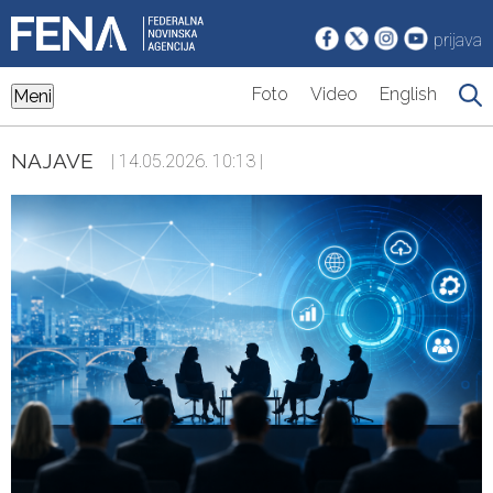
prijava
Foto
Video
English
Meni
NAJAVE
| 14.05.2026. 10:13 |