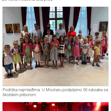
Podrška najmlađima: U Mostaru podijeljeno 50 ruksaka sa
školskim priborom