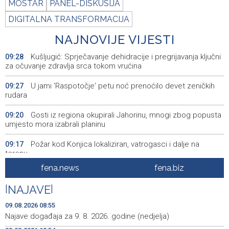
MOSTAR
PANEL-DISKUSIJA
DIGITALNA TRANSFORMACIJA
NAJNOVIJE VIJESTI
Kušljugić: Sprječavanje dehidracije i pregrijavanja ključni
09:28
za očuvanje zdravlja srca tokom vrućina
U jami 'Raspotočje' petu noć prenoćilo devet zeničkih
09:27
rudara
Gosti iz regiona okupirali Jahorinu, mnogi zbog popusta
09:20
umjesto mora izabrali planinu
Požar kod Konjica lokaliziran, vatrogasci i dalje na
09:17
terenu
fena.news
fena.biz
U Stupama održan prvi „Gastro Livno“: Više od 20 jela
09:09
predstavilo raznolikost livanjske gastronomije
|
NAJAVE
|
Pretežno sunčano jutro u BiH, u Mostaru 29 stepeni
09:05
09.08.2026 08:55
Najave događaja za 9. 8. 2026. godine (nedjelja)
Od ranih jutarnjih sati duge kolone putničkih vozila na
09:01