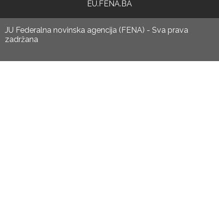
EU.FENA.BA
JU Federalna novinska agencija (FENA) - Sva prava
zadržana