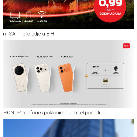
m:SAT - bilo gdje u BiH
HONOR telefoni s poklonima u m:tel ponudi