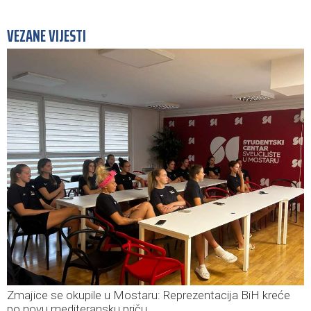
VEZANE VIJESTI
Zmajice se okupile u Mostaru: Reprezentacija BiH kreće
po novu mediteransku priču