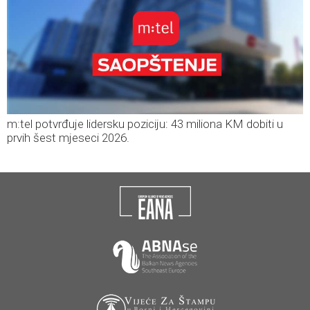
m:tel potvrđuje lidersku poziciju: 43 miliona KM dobiti u
prvih šest mjeseci 2026.