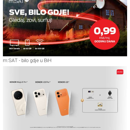
m:SAT - bilo gdje u BiH