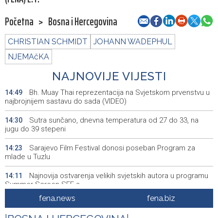
Početna
>
Bosna i Hercegovina
CHRISTIAN SCHMIDT
JOHANN WADEPHUL
NJEMAčKA
NAJNOVIJE VIJESTI
Bh. Muay Thai reprezentacija na Svjetskom prvenstvu u
14:49
najbrojnijem sastavu do sada (VIDEO)
Sutra sunčano, dnevna temperatura od 27 do 33, na
14:30
jugu do 39 stepeni
Sarajevo Film Festival donosi poseban Program za
14:23
mlade u Tuzlu
Najnovija ostvarenja velikih svjetskih autora u programu
14:11
Summer Screen SFF-a
fena.news
fena.biz
Izraelska vojska nastavlja napade na jugu Libana uprkos
14:05
prekidu vatre i pregovorima