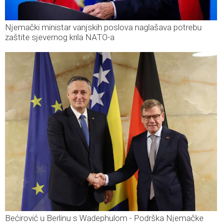
Njemački ministar vanjskih poslova naglašava potrebu
zaštite sjevernog krila NATO-a
Bećirović u Berlinu s Wadephulom - Podrška Njemačke