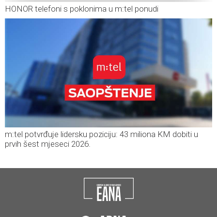
HONOR telefoni s poklonima u m:tel ponudi
m:tel potvrđuje lidersku poziciju: 43 miliona KM dobiti u
prvih šest mjeseci 2026.