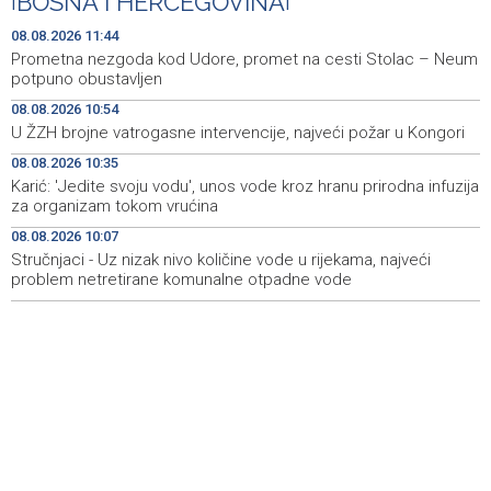
|
BOSNA I HERCEGOVINA
|
Izraelske snage izvršile raciju u gradu na Zapadnoj obali
14:01
08.08.2026 11:44
Prometna nezgoda kod Udore, promet na cesti Stolac – Neum
Normalizovan saobraćaj na dionici puta Stolac–Neum,
13:54
potpuno obustavljen
kod mjesta Udora, nakon nezgode
08.08.2026 10:54
U ŽZH brojne vatrogasne intervencije, najveći požar u Kongori
Vučić i Zelenski u Beogradu: Srbija podržava teritorijalni
13:15
integritet Ukrajine
08.08.2026 10:35
Karić: 'Jedite svoju vodu', unos vode kroz hranu prirodna infuzija
Na magistralnoj cesti Stolac-Neum, kod mjesta Udora,
13:02
za organizam tokom vrućina
naizmjenično propuštanje vozila, jednom trakom
08.08.2026 10:07
Stručnjaci - Uz nizak nivo količine vode u rijekama, najveći
Više od 500 učesnika na Drinskoj regati od Modrana do
12:59
Goražda
problem netretirane komunalne otpadne vode