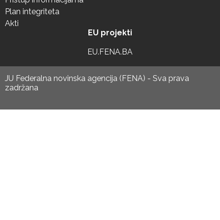
Plan integriteta
Akti
EU projekti
EU.FENA.BA
JU Federalna novinska agencija (FENA) - Sva prava
zadržana