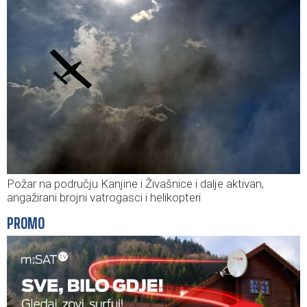
Požar na području Kanjine i Živašnice i dalje aktivan,
angažirani brojni vatrogasci i helikopteri
PROMO