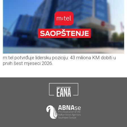
m:tel potvrđuje lidersku poziciju: 43 miliona KM dobiti u
prvih šest mjeseci 2026.