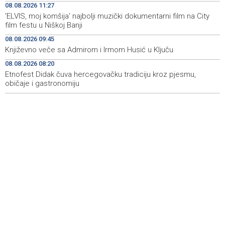
08.08.2026 11:27
Dokumentarac 'Bulevar Ivice Osima' osvojio nagradu na
15:27
'ELVIS, moj komšija' najbolji muzički dokumentarni film na City
City Festu u Niškoj Banji
film festu u Niškoj Banji
Konjic ugostio 23 folklorna društva na 26.
15:09
08.08.2026 09:45
Međunarodnom festivalu ‘Konjička sehara’
Književno veče sa Admirom i Irmom Husić u Ključu
08.08.2026 08:20
Vozači u HBŽ-u pozvani na oprez zbog divljih konja na
15:05
cestama
Etnofest Didak čuva hercegovačku tradiciju kroz pjesmu,
običaje i gastronomiju