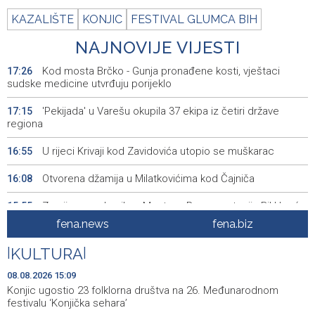
KAZALIŠTE
KONJIC
FESTIVAL GLUMCA BIH
NAJNOVIJE VIJESTI
Kod mosta Brčko - Gunja pronađene kosti, vještaci
17:26
sudske medicine utvrđuju porijeklo
'Pekijada' u Varešu okupila 37 ekipa iz četiri države
17:15
regiona
U rijeci Krivaji kod Zavidovića utopio se muškarac
16:55
Otvorena džamija u Milatkovićima kod Čajniča
16:08
Zmajice se okupile u Mostaru: Reprezentacija BiH kreće
15:55
po novu mediteransku priču
fena.news
fena.biz
SFF - Specijalna predfestivalska projekcija restauriranog
15:55
|
KULTURA
|
filma 'Žena s krajolikom' Ivice Matića
08.08.2026 15:09
Požar kod Konjica i dalje aktivan, stanje bolje nego
15:37
Konjic ugostio 23 folklorna društva na 26. Međunarodnom
jutros
festivalu ‘Konjička sehara’