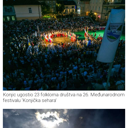
Konjic ugostio 23 folklorna društva na 26. Međunarodnom
festivalu ‘Konjička sehara’