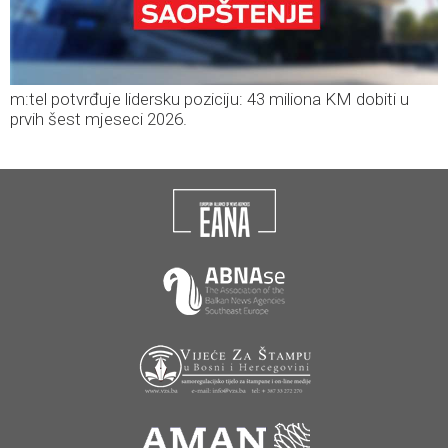
m:tel potvrđuje lidersku poziciju: 43 miliona KM dobiti u
prvih šest mjeseci 2026.