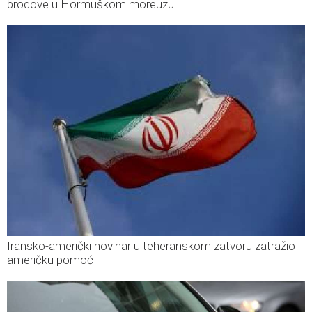
brodove u Hormuškom moreuzu
Iransko-američki novinar u teheranskom zatvoru zatražio
američku pomoć