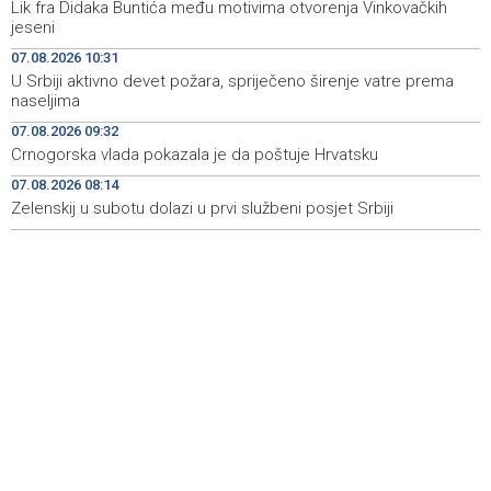
izdvojeno 136.500 KM
Lik fra Didaka Buntića među motivima otvorenja Vinkovačkih
jeseni
Saudijska Arabija, Turska i Pakistan potpisali sporazum o
14:38
07.08.2026 10:31
zajedničkoj odbrani
U Srbiji aktivno devet požara, spriječeno širenje vatre prema
naseljima
Rozić: Prolonged droughts and low water levels
14:37
threaten Hutovo Blato ecosystem
07.08.2026 09:32
Crnogorska vlada pokazala je da poštuje Hrvatsku
Sarajevska berza - Najveći promet ostvaren dionicama
14:37
07.08.2026 08:14
HM Cementa
Zelenskij u subotu dolazi u prvi službeni posjet Srbiji