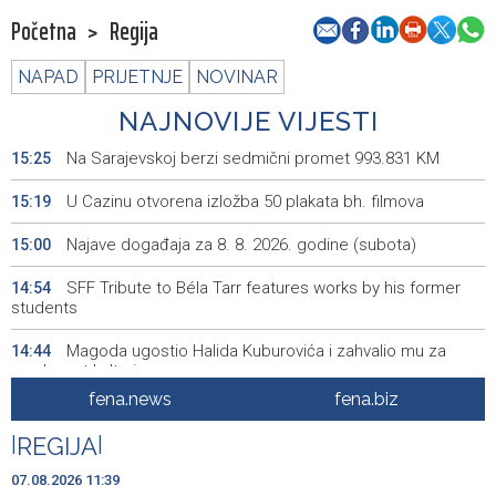
Početna
>
Regija
NAPAD
PRIJETNJE
NOVINAR
NAJNOVIJE VIJESTI
Na Sarajevskoj berzi sedmični promet 993.831 KM
15:25
U Cazinu otvorena izložba 50 plakata bh. filmova
15:19
Najave događaja za 8. 8. 2026. godine (subota)
15:00
SFF Tribute to Béla Tarr features works by his former
14:54
students
Magoda ugostio Halida Kuburovića i zahvalio mu za
14:44
predanost kulturi
fena.news
fena.biz
Protesti građana Goražda zbog problema sa
14:40
vodosnabdijevanjem
|
REGIJA
|
Za projekte održivog povratka iz budžeta BPK Goražde
14:39
07.08.2026 11:39