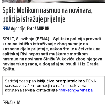
Split: Motikom nasrnuo na novinara,
policija istražuje prijetnje
FENA
Agencije, Foto/ MUP RH
SPLIT, 8. svibnja (FENA) - Splitska policija provodi
kriminalističko istraživanje zbog sumnje na
kazneno djelo prijetnje, nakon što je u četvrtak na
splitskoj Rivi nepoznati muškarac motikom
nasrnuo na novinara Sinišu Vukovića zbog njegova
novinarskog rada, a događaj su osudili i iz Grada
Splita.
Sadržaj dostupan
isključivo pretplatnicima
FENA
servisa. Za više informacija o načinu i uslovima
korištenja servisa kontaktirajte
marketing@fena.ba
.
(FENA) N. M.