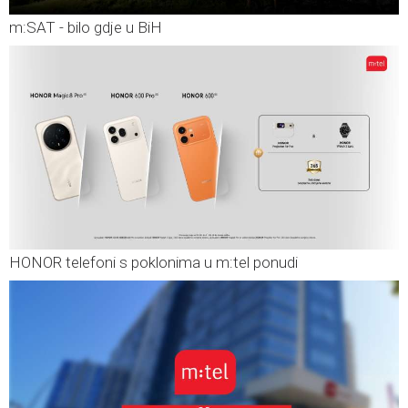
m:SAT - bilo gdje u BiH
HONOR telefoni s poklonima u m:tel ponudi