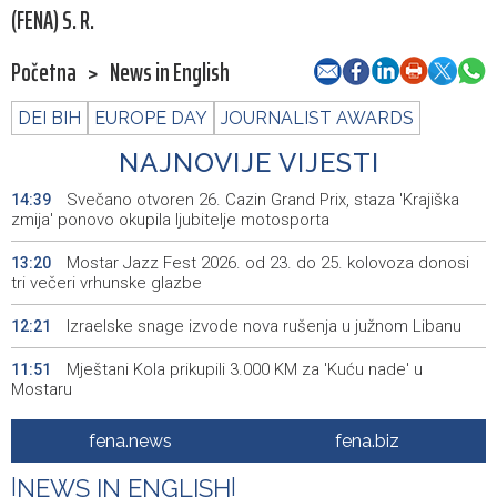
(FENA) S. R.
Početna
>
News in English
DEI BIH
EUROPE DAY
JOURNALIST AWARDS
NAJNOVIJE VIJESTI
Svečano otvoren 26. Cazin Grand Prix, staza 'Krajiška
14:39
zmija' ponovo okupila ljubitelje motosporta
Mostar Jazz Fest 2026. od 23. do 25. kolovoza donosi
13:20
tri večeri vrhunske glazbe
Izraelske snage izvode nova rušenja u južnom Libanu
12:21
Mještani Kola prikupili 3.000 KM za 'Kuću nade' u
11:51
Mostaru
Sutra u Sarajevu akcija darivanja krvi - Daruj krv, budi
11:37
fena.news
fena.biz
opet njihov heroj
|
NEWS IN ENGLISH
|
BiH među zapaženijim učesnicima CIGRE u Parizu - AI i
11:17