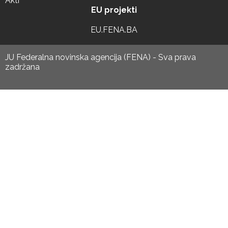
Akti
EU projekti
EU.FENA.BA
JU Federalna novinska agencija (FENA) - Sva prava
zadržana