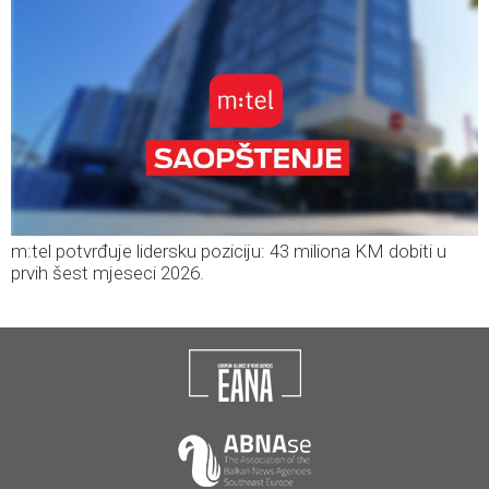
m:tel potvrđuje lidersku poziciju: 43 miliona KM dobiti u
prvih šest mjeseci 2026.