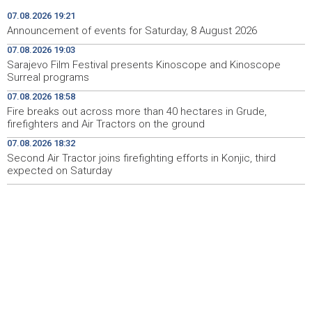
energetska tranzicija u fokusu
07.08.2026 19:21
Announcement of events for Saturday, 8 August 2026
Pezer već sutra nastupa u kvalifikacijama, vjeruje da će i
10:28
07.08.2026 19:03
navečer biti u finalu EP-a u Birminghamu
Sarajevo Film Festival presents Kinoscope and Kinoscope
Surreal programs
Ballian: Neopravdana sječa stabala a grad zbog manjka
10:16
drveća sve topliji
07.08.2026 18:58
Fire breaks out across more than 40 hectares in Grude,
FBiH nema objedinjene podatke o povučenom i
10:09
firefighters and Air Tractors on the ground
uništenom mesu, prekršaji utvrđeni u 40 kontrola
07.08.2026 18:32
Second Air Tractor joins firefighting efforts in Konjic, third
Marija Šerifović pred više hiljada posjetitelja na Piroti
10:03
zatvorila 'Dane dijaspore 2026' u Travniku
expected on Saturday