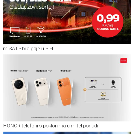
m:SAT - bilo gdje u BiH
HONOR telefoni s poklonima u m:tel ponudi