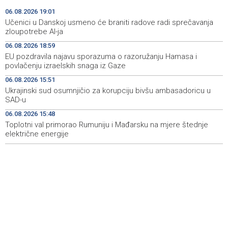
Soreca says SEPA application marks important
19:16
06.08.2026 19:01
milestone on BiH's EU path
Učenici u Danskoj usmeno će braniti radove radi sprečavanja
zloupotrebe AI-ja
Minister Helez and NATO HQ Sarajevo commander visit
19:05
06.08.2026 18:59
BiH defense industry companies
EU pozdravila najavu sporazuma o razoružanju Hamasa i
povlačenju izraelskih snaga iz Gaze
Učenici u Danskoj usmeno će braniti radove radi
19:01
sprečavanja zloupotrebe AI-ja
06.08.2026 15:51
Ukrajinski sud osumnjičio za korupciju bivšu ambasadoricu u
Najave događaja za 7. 8. 2026. godine (petak)
19:00
SAD-u
06.08.2026 15:48
EU pozdravila najavu sporazuma o razoružanju Hamasa i
18:59
povlačenju izraelskih snaga iz Gaze
Toplotni val primorao Rumuniju i Mađarsku na mjere štednje
električne energije