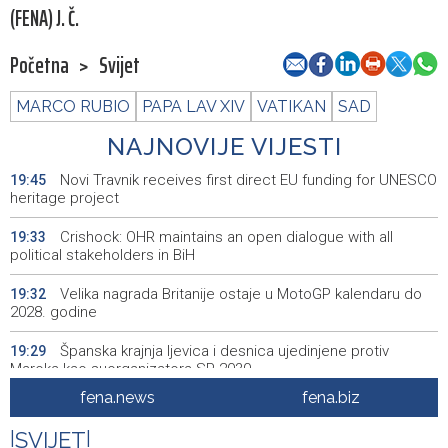
(FENA) J. Č.
Početna
>
Svijet
MARCO RUBIO
PAPA LAV XIV
VATIKAN
SAD
NAJNOVIJE VIJESTI
Novi Travnik receives first direct EU funding for UNESCO
19:45
heritage project
Crishock: OHR maintains an open dialogue with all
19:33
political stakeholders in BiH
Velika nagrada Britanije ostaje u MotoGP kalendaru do
19:32
2028. godine
Španska krajnja ljevica i desnica ujedinjene protiv
19:29
Maroka kao suorganizatora SP 2030.
fena.news
fena.biz
Grad Novi Travnik prvi put izravno dobio sredstva
19:27
Europske unije
|
SVIJET
|