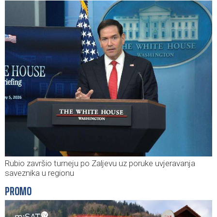
Rubio završio turneju po Zaljevu uz poruke uvjeravanja
saveznika u regionu
PROMO