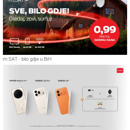
m:SAT - bilo gdje u BiH