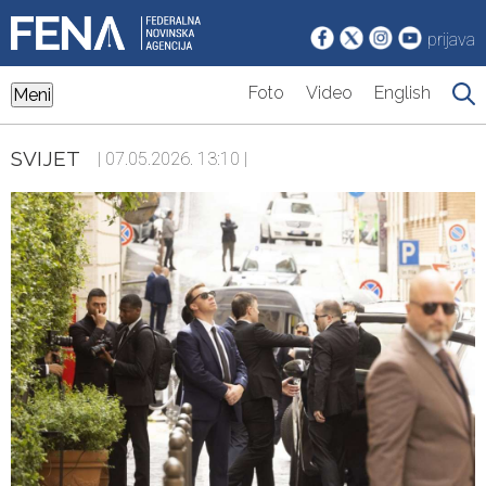
prijava
Foto
Video
English
Meni
SVIJET
| 07.05.2026. 13:10 |