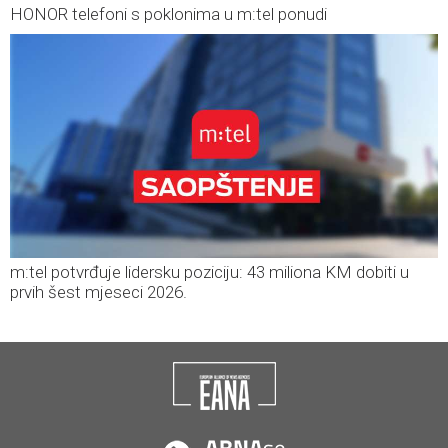
HONOR telefoni s poklonima u m:tel ponudi
m:tel potvrđuje lidersku poziciju: 43 miliona KM dobiti u
prvih šest mjeseci 2026.