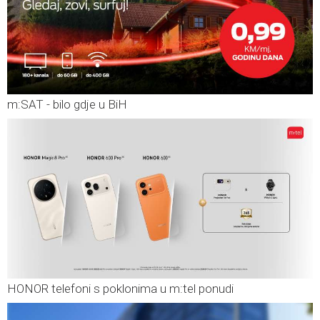
m:SAT - bilo gdje u BiH
HONOR telefoni s poklonima u m:tel ponudi