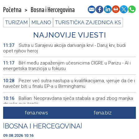
Početna
>
Bosna i Hercegovina
TURIZAM
MILANO
TURISTIČKA ZAJEDNICA KS
NAJNOVIJE VIJESTI
Sutra u Sarajevu akcija darivanja krvi - Daruj krv, budi
11:37
opet njihov heroj
BiH među zapaženijim učesnicima CIGRE u Parizu - AI i
11:17
energetska tranzicija u fokusu
Pezer već sutra nastupa u kvalifikacijama, vjeruje da će i
10:28
navečer biti u finalu EP-a u Birminghamu
Ballian: Neopravdana sječa stabala a grad zbog manjka
10:16
drveća sve topliji
fena.news
fena.biz
FBiH nema objedinjene podatke o povučenom i
10:09
uništenom mesu, prekršaji utvrđeni u 40 kontrola
|
BOSNA I HERCEGOVINA
|
Marija Šerifović pred više hiljada posjetitelja na Piroti
10:03
09.08.2026 10:16