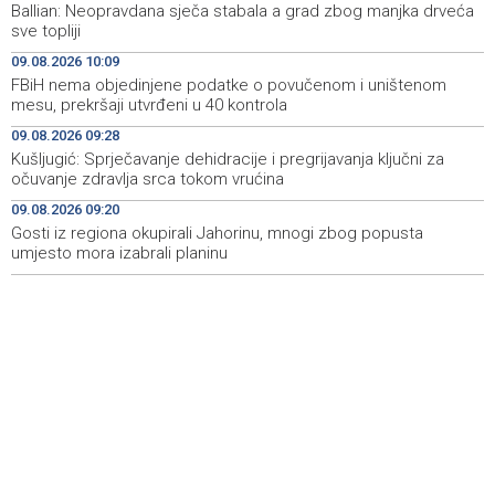
zatvorila 'Dane dijaspore 2026' u Travniku
Ballian: Neopravdana sječa stabala a grad zbog manjka drveća
sve topliji
Kušljugić: Sprječavanje dehidracije i pregrijavanja ključni
09:28
09.08.2026 10:09
za očuvanje zdravlja srca tokom vrućina
FBiH nema objedinjene podatke o povučenom i uništenom
mesu, prekršaji utvrđeni u 40 kontrola
U jami 'Raspotočje' petu noć prenoćilo devet zeničkih
09:27
rudara
09.08.2026 09:28
Kušljugić: Sprječavanje dehidracije i pregrijavanja ključni za
Gosti iz regiona okupirali Jahorinu, mnogi zbog popusta
09:20
očuvanje zdravlja srca tokom vrućina
umjesto mora izabrali planinu
09.08.2026 09:20
Gosti iz regiona okupirali Jahorinu, mnogi zbog popusta
Požar kod Konjica lokaliziran, vatrogasci i dalje na
09:17
terenu
umjesto mora izabrali planinu