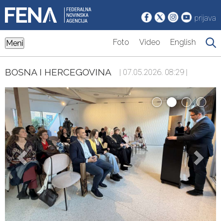
prijava
Foto
Video
English
Meni
BOSNA I HERCEGOVINA
| 07.05.2026. 08:29 |