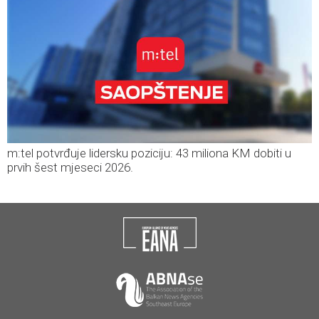
m:tel potvrđuje lidersku poziciju: 43 miliona KM dobiti u
prvih šest mjeseci 2026.