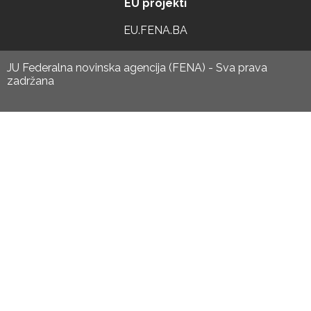
EU projekti
EU.FENA.BA
JU Federalna novinska agencija (FENA) - Sva prava
zadržana