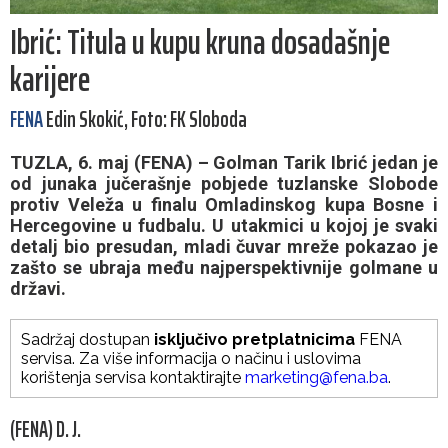
Ibrić: Titula u kupu kruna dosadašnje
karijere
FENA
Edin Skokić, Foto: FK Sloboda
TUZLA, 6. maj (FENA) – Golman Tarik Ibrić jedan je
od junaka jučerašnje pobjede tuzlanske Slobode
protiv Veleža u finalu Omladinskog kupa Bosne i
Hercegovine u fudbalu. U utakmici u kojoj je svaki
detalj bio presudan, mladi čuvar mreže pokazao je
zašto se ubraja među najperspektivnije golmane u
državi.
Sadržaj dostupan
isključivo pretplatnicima
FENA
servisa. Za više informacija o načinu i uslovima
korištenja servisa kontaktirajte
marketing@fena.ba
.
(FENA) D. J.