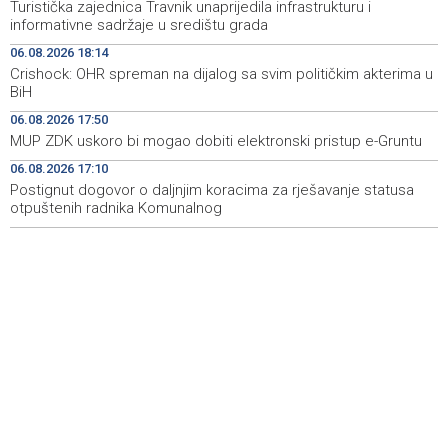
Turistička zajednica Travnik unaprijedila infrastrukturu i
Novi Travnik receives first direct EU funding for UNESCO
19:45
informativne sadržaje u središtu grada
heritage project
06.08.2026 18:14
Crishock: OHR spreman na dijalog sa svim političkim akterima u
Crishock: OHR maintains an open dialogue with all
19:33
BiH
political stakeholders in BiH
06.08.2026 17:50
Velika nagrada Britanije ostaje u MotoGP kalendaru do
19:32
MUP ZDK uskoro bi mogao dobiti elektronski pristup e-Gruntu
2028. godine
06.08.2026 17:10
Postignut dogovor o daljnjim koracima za rješavanje statusa
Španska krajnja ljevica i desnica ujedinjene protiv
19:29
Maroka kao suorganizatora SP 2030.
otpuštenih radnika Komunalnog