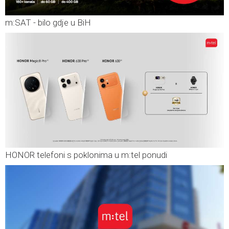
m:SAT - bilo gdje u BiH
HONOR telefoni s poklonima u m:tel ponudi