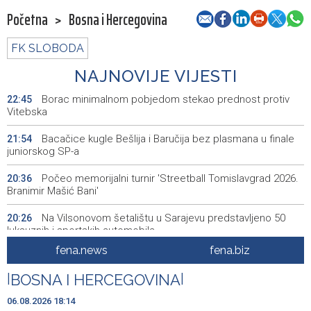
Početna
>
Bosna i Hercegovina
FK SLOBODA
NAJNOVIJE VIJESTI
Borac minimalnom pobjedom stekao prednost protiv
22:45
Vitebska
Bacačice kugle Bešlija i Baručija bez plasmana u finale
21:54
juniorskog SP-a
Počeo memorijalni turnir 'Streetball Tomislavgrad 2026.
20:36
Branimir Mašić Bani'
Na Vilsonovom šetalištu u Sarajevu predstavljeno 50
20:26
luksuznih i sportskih automobila
fena.news
fena.biz
Announcement of events for Friday, 7 August 2026
20:01
|
BOSNA I HERCEGOVINA
|
Drugi Festival bakri okupio mještane i posjetitelje kod
19:55
Livna
06.08.2026 18:14