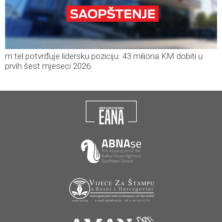
m:tel potvrđuje lidersku poziciju: 43 miliona KM dobiti u
prvih šest mjeseci 2026.