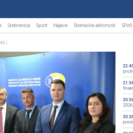
a
Srebrenica
Sport
Najave
Stranačke aktivnosti
SP26
46 |
22:4
proti
21:5
final
20:3
2026.
20:2
preds