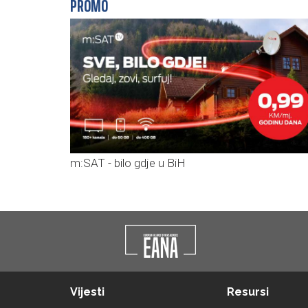
PROMO
m:SAT - bilo gdje u BiH
Vijesti
Resursi