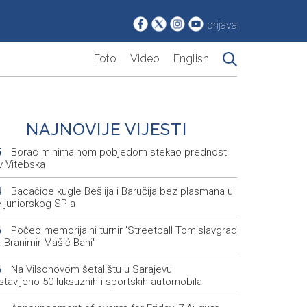
prijava
Foto
Video
English
NAJNOVIJE VIJESTI
Borac minimalnom pobjedom stekao prednost
5
v Vitebska
Bacačice kugle Bešlija i Baručija bez plasmana u
4
e juniorskog SP-a
Počeo memorijalni turnir 'Streetball Tomislavgrad
6
 Branimir Mašić Bani'
Na Vilsonovom šetalištu u Sarajevu
6
tavljeno 50 luksuznih i sportskih automobila