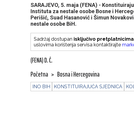
SARAJEVO, 5. maja (FENA) - Konstituiraju
Instituta za nestale osobe Bosne i Herce
Perišić, Suad Hasanović i Šimun Novaković
nestale osobe BiH.
Sadržaj dostupan
isključivo pretplatnicima
uslovima korištenja servisa kontaktirajte
mark
(FENA) D. Ć.
Početna
>
Bosna i Hercegovina
INO BIH
KONSTITUIRAJUĆA SJEDNICA
KO