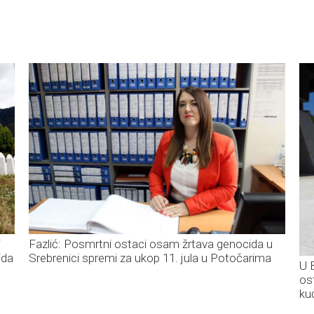
i
Fazlić: Posmrtni ostaci osam žrtava genocida u
ida
Srebrenici spremi za ukop 11. jula u Potočarima
U 
os
ku