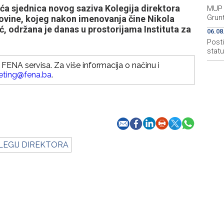
ća sjednica novog saziva Kolegija direktora
MUP 
Grun
govine, kojeg nakon imenovanja čine Nikola
, održana je danas u prostorijama Instituta za
06.08
Post
stat
FENA servisa. Za više informacija o načinu i
eting@fena.ba
.
LEGIJ DIREKTORA