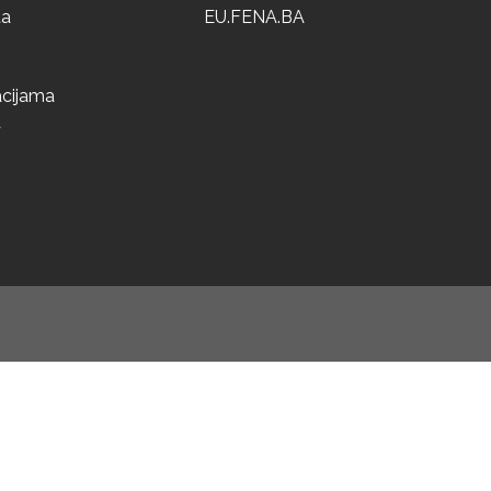
ta
EU.FENA.BA
acijama
a