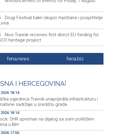
Announcement of events for Friday, 7 August
1
Drugi Festival bakri okupio mještane i posjetitelje
5
Livna
Novi Travnik receives first direct EU funding for
5
CO heritage project
Crishock: OHR maintains an open dialogue with
3
olitical stakeholders in BiH
fena.news
fena.biz
Velika nagrada Britanije ostaje u MotoGP
2
ndaru do 2028. godine
SNA I HERCEGOVINA
|
Španska krajnja ljevica i desnica ujedinjene protiv
9
ka kao suorganizatora SP 2030.
.2026 18:14
tička zajednica Travnik unaprijedila infrastrukturu i
mativne sadržaje u središtu grada
.2026 18:14
hock: OHR spreman na dijalog sa svim političkim
rima u BiH
.2026 17:50