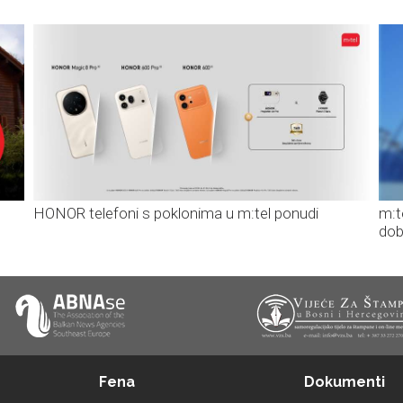
HONOR telefoni s poklonima u m:tel ponudi
m:t
dob
Fena
Dokumenti