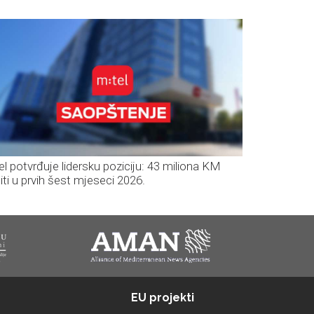
el potvrđuje lidersku poziciju: 43 miliona KM
iti u prvih šest mjeseci 2026.
EU projekti