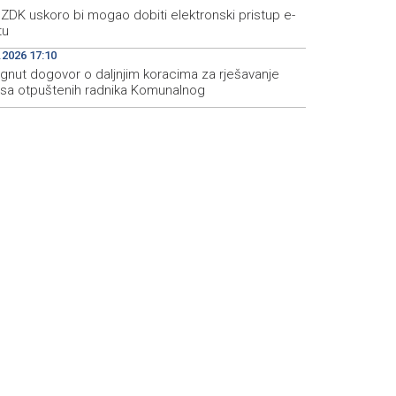
ZDK uskoro bi mogao dobiti elektronski pristup e-
tu
.2026 17:10
ignut dogovor o daljnjim koracima za rješavanje
usa otpuštenih radnika Komunalnog