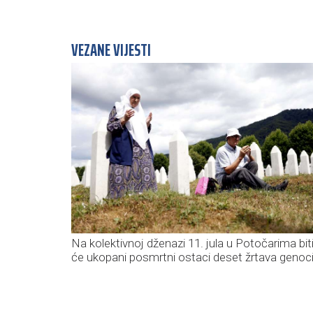
VEZANE VIJESTI
Na kolektivnoj dženazi 11. jula u Potočarima bit
će ukopani posmrtni ostaci deset žrtava genoc