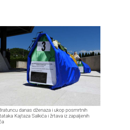
Bratuncu danas dženaza i ukop posmrtnih
tataka Kajtaza Salkića i žrtava iz zapaljenih
ća