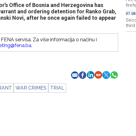
’s Office of Bosnia and Herzegovina has
firef
warrant and ordering detention for Ranko Grab,
07.08
ski Novi, after he once again failed to appear
Secon
thir
FENA servisa. Za više informacija o načinu i
eting@fena.ba
.
RANT
WAR CRIMES
TRIAL