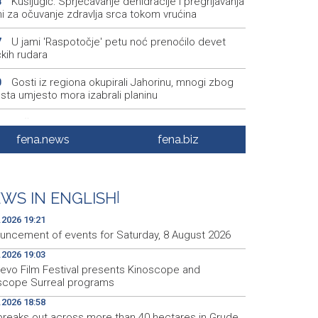
Kušljugić: Sprječavanje dehidracije i pregrijavanja
8
ni za očuvanje zdravlja srca tokom vrućina
U jami 'Raspotočje' petu noć prenoćilo devet
7
kih rudara
Gosti iz regiona okupirali Jahorinu, mnogi zbog
0
sta umjesto mora izabrali planinu
Požar kod Konjica lokaliziran, vatrogasci i dalje na
7
nu
fena.news
fena.biz
U Stupama održan prvi „Gastro Livno“: Više od 20
9
predstavilo raznolikost livanjske gastronomije
WS IN ENGLISH
|
Pretežno sunčano jutro u BiH, u Mostaru 29
5
eni
.2026 19:21
uncement of events for Saturday, 8 August 2026
.2026 19:03
jevo Film Festival presents Kinoscope and
scope Surreal programs
.2026 18:58
 breaks out across more than 40 hectares in Grude,