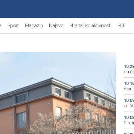
a
Sport
Magazin
Najave
Stranačke aktivnosti
SFF
10:2
da će
10:1
manjk
10:0
uništ
10:0
Pirot