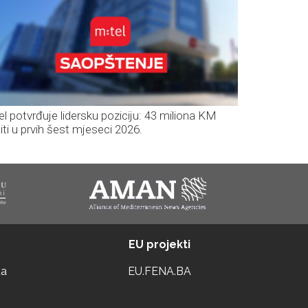
el potvrđuje lidersku poziciju: 43 miliona KM
iti u prvih šest mjeseci 2026.
EU projekti
ta
EU.FENA.BA