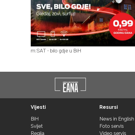
m:SAT - bilo gdje u BiH
Vijesti
Resursi
BiH
News in English
Svijet
Foto servis
Regija
Video servis