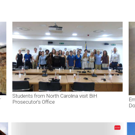
Students from North Carolina visit BiH
r
Em
Prosecutor’s Office
Do