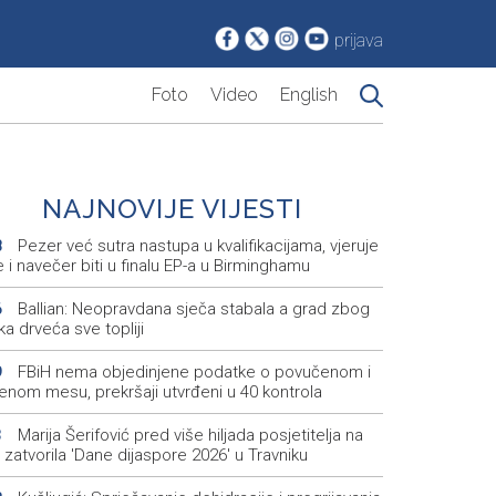
prijava
Foto
Video
English
NAJNOVIJE VIJESTI
Pezer već sutra nastupa u kvalifikacijama, vjeruje
8
 i navečer biti u finalu EP-a u Birminghamu
Ballian: Neopravdana sječa stabala a grad zbog
6
a drveća sve topliji
FBiH nema objedinjene podatke o povučenom i
9
enom mesu, prekršaji utvrđeni u 40 kontrola
Marija Šerifović pred više hiljada posjetitelja na
3
i zatvorila 'Dane dijaspore 2026' u Travniku