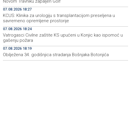
Novom Travniku zapaljen Golf
07.08.2026 18:27
Rudari Milanovića ubijedili da ode kući, Memčić se već
19:10
KCUS: Klinika za urologiju s transplantacijom preseljena u
ponovo vratio u jamu 'Raspotočje'
savremeno opremljene prostorije
Sarajevo Film Festival presents Kinoscope and
19:03
07.08.2026 18:24
Kinoscope Surreal programs
Vatrogasci Civilne zaštite KS upućeni u Konjic kao ispomoć u
gašenju požara
Najave događaja za 8. 8. 2026. godine (subota)
19:00
07.08.2026 18:19
Obilježena 34. godišnjica stradanja Bošnjaka Botonjića