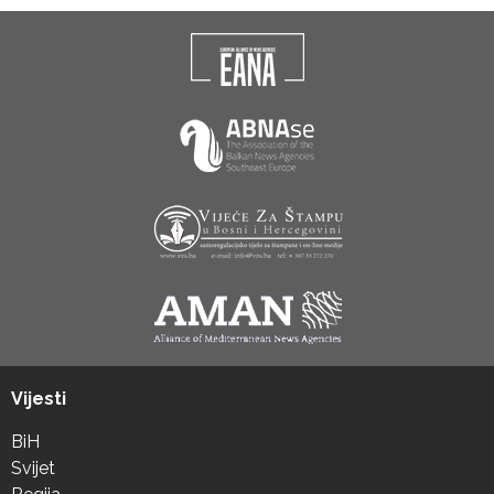
Vijesti
BiH
Svijet