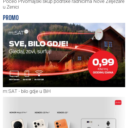
Počeo Prvomajski skup podrške radnicima Nove Željezare
u Zenici
PROMO
m:SAT - bilo gdje u BiH