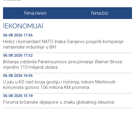
Bacačice kugle Bešlija i Baručija bez plasmana u finale
21:54
fena.news
fena.biz
juniorskog SP-a
|
EKONOMIJA
|
Počeo memorijalni turnir 'Streetball Tomislavgrad 2026.
20:36
Branimir Mašić Bani'
06.08.2026 17:56
Helez i komandant NATO štaba Sarajevo posjetili kompanije
Na Vilsonovom šetalištu u Sarajevu predstavljeno 50
20:26
namjenske industrije u BiH
luksuznih i sportskih automobila
06.08.2026 17:52
Britanija odobrila Paramountovo preuzimanje Warner Brosa
Announcement of events for Friday, 7 August 2026
20:01
vrijedno 110 milijardi dolara
Drugi Festival bakri okupio mještane i posjetitelje kod
19:55
06.08.2026 16:56
Livna
U julu u KS rast broja gostiju i noćenja, tokom Merlinovih
koncerata gotovo 156 miliona KM prometa
Novi Travnik receives first direct EU funding for UNESCO
19:45
06.08.2026 15:19
heritage project
Foruma brčanske dijaspore u znaku globalnog iskustva