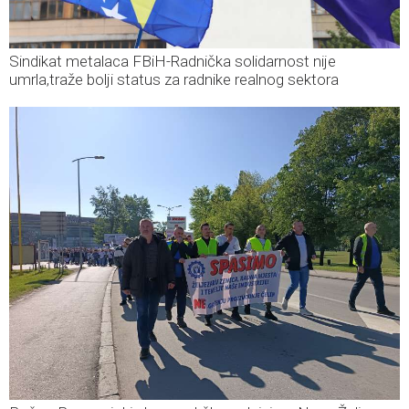
Sindikat metalaca FBiH-Radnička solidarnost nije
umrla,traže bolji status za radnike realnog sektora