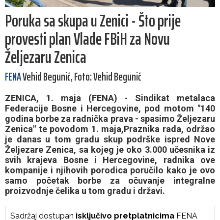
Poruka sa skupa u Zenici - Što prije
provesti plan Vlade FBiH za Novu
Željezaru Zenica
FENA
Vehid Begunić, Foto: Vehid Begunić
ZENICA, 1. maja (FENA) - Sindikat metalaca
Federacije Bosne i Hercegovine, pod motom "140
godina borbe za radnička prava - spasimo Željezaru
Zenica" te povodom 1. maja,Praznika rada, održao
je danas u tom gradu skup podrške ispred Nove
Željezare Zenica, sa kojeg je oko 3.000 učesnika iz
svih krajeva Bosne i Hercegovine, radnika ove
kompanije i njihovih porodica poručilo kako je ovo
samo početak borbe za očuvanje integralne
proizvodnje čelika u tom gradu i državi.
Sadržaj dostupan
isključivo pretplatnicima
FENA