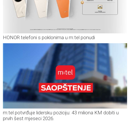
HONOR telefoni s poklonima u m:tel ponudi
m:tel potvrđuje lidersku poziciju: 43 miliona KM dobiti u
prvih šest mjeseci 2026.