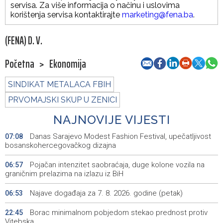
servisa. Za više informacija o načinu i uslovima
korištenja servisa kontaktirajte
marketing@fena.ba
.
(FENA) D. V.
Početna
>
Ekonomija
SINDIKAT METALACA FBIH
PRVOMAJSKI SKUP U ZENICI
NAJNOVIJE VIJESTI
Danas Sarajevo Modest Fashion Festival, upečatljivost
07:08
bosanskohercegovačkog dizajna
Pojačan intenzitet saobraćaja, duge kolone vozila na
06:57
graničnim prelazima na izlazu iz BiH
Najave događaja za 7. 8. 2026. godine (petak)
06:53
Borac minimalnom pobjedom stekao prednost protiv
22:45
Vitebska