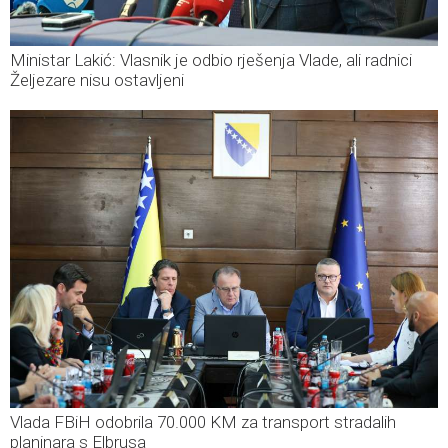
Ministar Lakić: Vlasnik je odbio rješenja Vlade, ali radnici
Željezare nisu ostavljeni
Vlada FBiH odobrila 70.000 KM za transport stradalih
planinara s Elbrusa