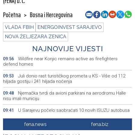
(FENA) D. Ć.
Početna
>
Bosna i Hercegovina
VLADA FBIH
ENERGOINVEST SARAJEVO
NOVA ŽELJEZARA ZENICA
NAJNOVIJE VIJESTI
Wildfire near Konjic remains active as firefighters
09:56
defend homes
Juli donio rast turističkog prometa u KS - Više od 112
09:53
hiljada gostiju i 241 hiljada noćenja
Njemačka tvrdi da avioni parkirani na aerodromu Halle
09:48
nisu imali municiju
U Sarajevu počelo saobraćati 10 novih ISUZU autobusa
09:41
Crnogorska vlada pokazala je da poštuje Hrvatsku
09:32
fena.news
fena.biz
Bećirović na svečanosti povodom Dana grada
09:31