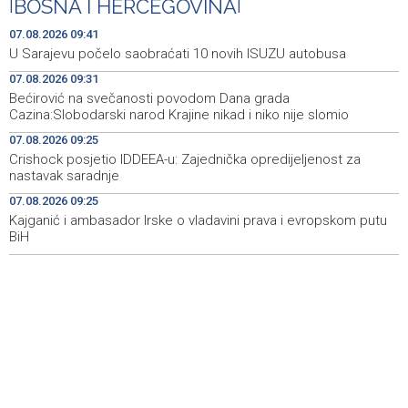
|
BOSNA I HERCEGOVINA
|
Cazina:Slobodarski narod Krajine nikad i niko nije slomio
07.08.2026 09:41
'Gastro Livno 2026.' okupit će domaće ugostitelje i
09:27
U Sarajevu počelo saobraćati 10 novih ISUZU autobusa
proizvođače
07.08.2026 09:31
Bećirović na svečanosti povodom Dana grada
Crishock posjetio IDDEEA-u: Zajednička opredijeljenost
09:25
Cazina:Slobodarski narod Krajine nikad i niko nije slomio
za nastavak saradnje
07.08.2026 09:25
Kajganić i ambasador Irske o vladavini prava i
09:25
Crishock posjetio IDDEEA-u: Zajednička opredijeljenost za
evropskom putu BiH
nastavak saradnje
07.08.2026 09:25
Aktivan požar kod Konjica, u gašenju sudjelovali Air
09:07
Tractor i helikopter OS-a BiH
Kajganić i ambasador Irske o vladavini prava i evropskom putu
BiH