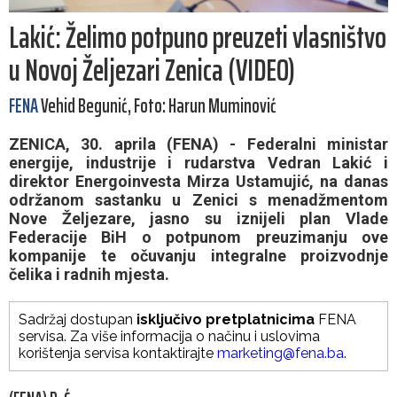
Lakić: Želimo potpuno preuzeti vlasništvo
u Novoj Željezari Zenica (VIDEO)
FENA
Vehid Begunić, Foto: Harun Muminović
ZENICA, 30. aprila (FENA) - Federalni ministar
energije, industrije i rudarstva Vedran Lakić i
direktor Energoinvesta Mirza Ustamujić, na danas
održanom sastanku u Zenici s menadžmentom
Nove Željezare, jasno su iznijeli plan Vlade
Federacije BiH o potpunom preuzimanju ove
kompanije te očuvanju integralne proizvodnje
čelika i radnih mjesta.
Sadržaj dostupan
isključivo pretplatnicima
FENA
servisa. Za više informacija o načinu i uslovima
korištenja servisa kontaktirajte
marketing@fena.ba
.