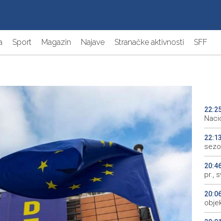
a
Sport
Magazin
Najave
Stranačke aktivnosti
SFF
22:2
Naci
22:1
sezo
20:4
pr., 
20:0
objek