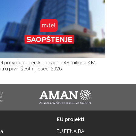
el potvrđuje lidersku poziciju: 43 miliona KM
iti u prvih šest mjeseci 2026.
EU projekti
ta
EU.FENA.BA