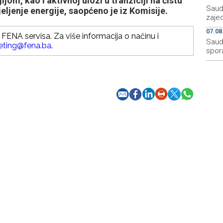
om, kao i aktivnoj ulozi u tranziciji na čistu
Saudi
eljenje energije, saopćeno je iz Komisije.
zaje
07.08
FENA servisa. Za više informacija o načinu i
Saudi
eting@fena.ba
.
spor