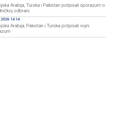
jska Arabija, Turska i Pakistan potpisali sporazum o
dničkoj odbrani
.2026 14:14
jska Arabija, Pakistan i Turska potpisali vojni
azum