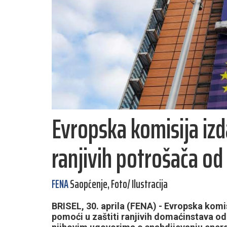
Evropska komisija izd
ranjivih potrošača od 
FENA
Saopćenje, Foto/ Ilustracija
BRISEL, 30. aprila (FENA) - Evropska komis
pomoći u zaštiti ranjivih domaćinstava od 