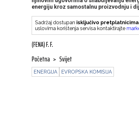
njihovim ugovorima o snabdijevanju energij
energiju kroz samostalnu proizvodnju i dij
Sadržaj dostupan
isključivo pretplatnicima
uslovima korištenja servisa kontaktirajte
mark
(FENA) F. F.
Početna
>
Svijet
ENERGIJA
EVROPSKA KOMISIJA