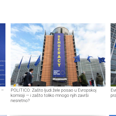
i –
POLITICO: Zašto ljudi žele posao u Evropskoj
Ev
komisiji — i zašto toliko mnogo njih završi
pra
nesretno?