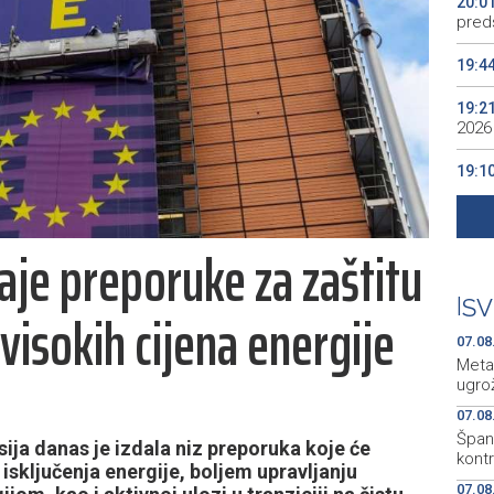
20:0
preds
19:4
19:2
2026
19:1
se v
19:0
aje preporuke za zaštitu
Kino
19:0
|
SV
visokih cijena energije
07.08
Meta
ugro
07.08
Špani
ija danas je izdala niz preporuka koje će
kont
isključenja energije, boljem upravljanju
07.08