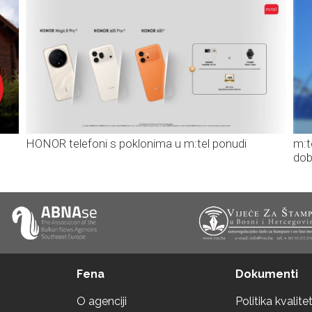
HONOR telefoni s poklonima u m:tel ponudi
m:t
dob
Fena
Dokumenti
O agenciji
Politika kvalite