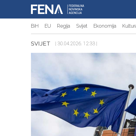
BiH
EU
Regija
Svijet
Ekonomija
Kultur
SVIJET
| 30.04.2026. 12:33 |