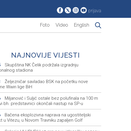
prijava
Foto
Video
English
NAJNOVIJE VIJESTI
Skupština NK Čelik podržala izgradnju
5
onalnog stadiona
Željezničar savladao BSK na početku nove
3
ne Wwin lige BiH
Miljanović i Suljić ostale bez polufinala na 100 m
6
svi bh. predstavnici okončali nastup na SP-u
Bačena eksplozivna naprava na ugostiteljski
6
t u Vitezu, u Novom Travniku zapaljen Golf