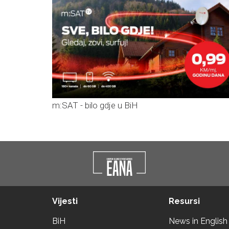
m:SAT - bilo gdje u BiH
Vijesti
Resursi
BiH
News in English