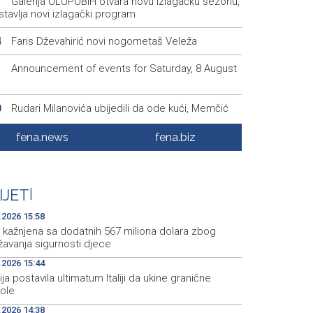
Galerija ULUPUBiH otvara novu izlagačku sezonu,
1
tavlja novi izlagački program
Faris Dževahirić novi nogometaš Veleža
4
Announcement of events for Saturday, 8 August
1
Rudari Milanovića ubijedili da ode kući, Memčić
0
eć ponovo vratio u jamu 'Raspotočje'
fena.news
fena.biz
Sarajevo Film Festival presents Kinoscope and
3
scope Surreal programs
Najave događaja za 8. 8. 2026. godine (subota)
0
IJET
|
.2026 15:58
 kažnjena sa dodatnih 567 miliona dolara zbog
žavanja sigurnosti djece
.2026 15:44
ja postavila ultimatum Italiji da ukine granične
role
.2026 14:38