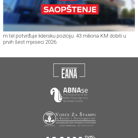
m:tel potvrđuje lidersku poziciju: 43 miliona KM dobiti u
prvih šest mjeseci 2026.