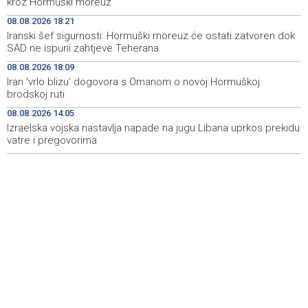
kroz Hormuški moreuz
08.08.2026 18:21
Najave događaja za 9. 8. 2026. godine (nedjelja)
18:54
Iranski šef sigurnosti: Hormuški moreuz će ostati zatvoren dok
SAD ne ispuni zahtjeve Teherana
Vance: SAD očekuje od Irana da osigura siguran protok
18:34
nafte kroz Hormuški moreuz
08.08.2026 18:09
Iran 'vrlo blizu' dogovora s Omanom o novoj Hormuškoj
Iranski šef sigurnosti: Hormuški moreuz će ostati
18:21
brodskoj ruti
zatvoren dok SAD ne ispuni zahtjeve Teherana
08.08.2026 14:05
Izraelska vojska nastavlja napade na jugu Libana uprkos prekidu
vatre i pregovorima