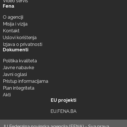
Video servis
Fena
O agenciji
Misija i vizija
Kontakt
Uslovi korištenja
Izjava o privatnosti
Dokumenti
Politika kvaliteta
Javne nabavke
Javni oglasi
Pristup informacijama
Plan integriteta
Akti
EU projekti
EU.FENA.BA
JU Federalna novinska agencija (FENA) - Sva prava