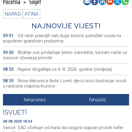
Početna
>
Svijet
NAPAD
ATINA
NAJNOVIJE VIJESTI
Od ranih jutarnjih sati duge kolone putničkih vozila na
09:01
pojedinim graničnim prelazima
Blidinje sve privlačnije ljetno odredište, turizam raste uz
09:00
izazove očuvanja prirode
Najave događaja za 9. 8. 2026. godine (nedjelja)
08:55
Nova slikovnica Anite Lovrić djecu kroz ilustracije uvodi
08:30
u radosna otajstva krunice
HZHM: U sudaru vlakova zbrinute 24 ozlijeđene osobe,
20:31
fena.news
fena.biz
12 zadržano na liječenju
|
SVIJET
|
Metković: Na Maratonu lađa se natječe 31 ekipa
20:22
08.08.2026 18:34
Tomislavgrad: Veterani Vojne policije HVO-a odali
20:15
Vance: SAD očekuje od Irana da osigura siguran protok nafte
počast poginulim braniteljima