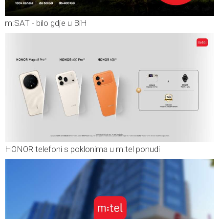
m:SAT - bilo gdje u BiH
HONOR telefoni s poklonima u m:tel ponudi