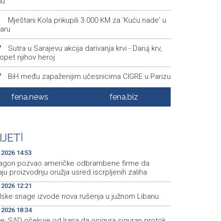
nu
Mještani Kola prikupili 3.000 KM za 'Kuću nade' u
1
aru
Sutra u Sarajevu akcija darivanja krvi - Daruj krv,
7
opet njihov heroj
BiH među zapaženijim učesnicima CIGRE u Parizu
7
i energetska tranzicija u fokusu
fena.news
fena.biz
Pezer već sutra nastupa u kvalifikacijama, vjeruje
8
 i navečer biti u finalu EP-a u Birminghamu
Ballian: Neopravdana sječa stabala a grad zbog
6
IJET
|
a drveća sve topliji
.2026 14:53
agon pozvao američke odbrambene firme da
ju proizvodnju oružja usred iscrpljenih zaliha
.2026 12:21
elske snage izvode nova rušenja u južnom Libanu
.2026 18:34
e: SAD očekuje od Irana da osigura siguran protok