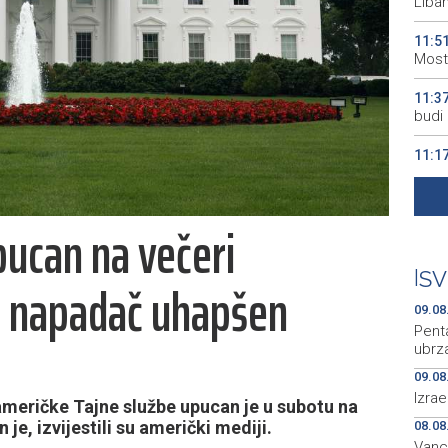
Liba
11:5
Most
11:3
budi 
11:1
- AI 
10:2
pucan na večeri
da će
10:1
|
SV
e, napadač uhapšen
manjk
09.08
Pent
ubrza
09.08
Izra
meričke Tajne službe upucan je u subotu na
 je, izvijestili su američki mediji.
08.08
Vanc