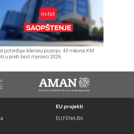
el potvrđuje lidersku poziciju: 43 miliona KM
iti u prvih šest mjeseci 2026.
EU projekti
ta
EU.FENA.BA