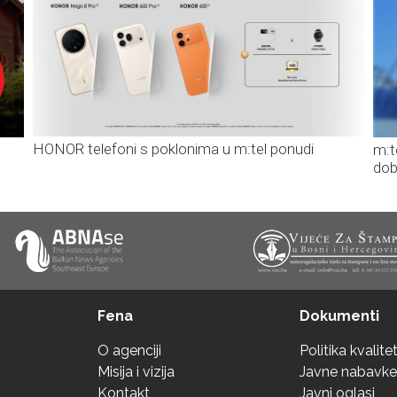
HONOR telefoni s poklonima u m:tel ponudi
m:t
dob
Fena
Dokumenti
O agenciji
Politika kvalite
Misija i vizija
Javne nabavke
Kontakt
Javni oglasi