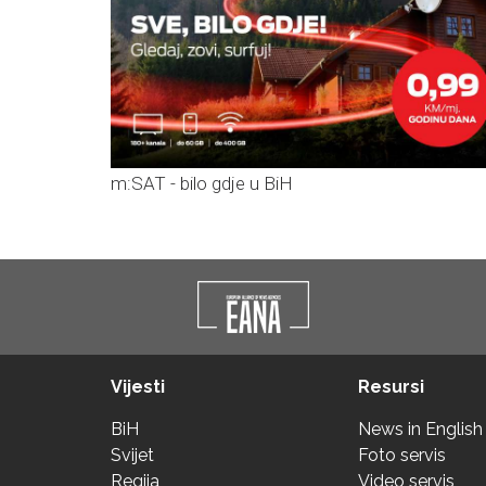
m:SAT - bilo gdje u BiH
Vijesti
Resursi
BiH
News in English
Svijet
Foto servis
Regija
Video servis