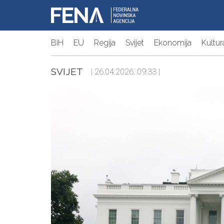
BiH
EU
Regija
Svijet
Ekonomija
Kultur
SVIJET
| 26.04.2026. 09:33 |