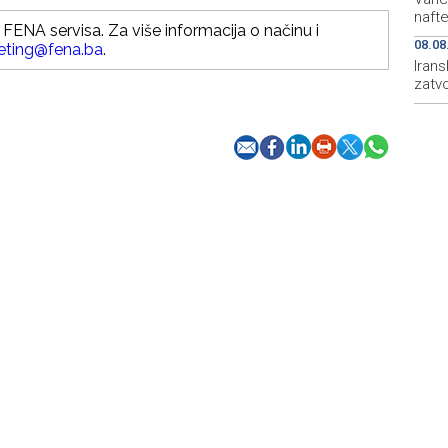
naft
FENA servisa. Za više informacija o načinu i
08.08
eting@fena.ba
.
Irans
zatv