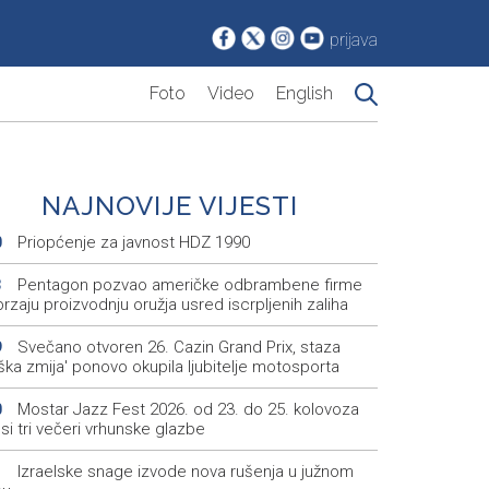
prijava
Foto
Video
English
NAJNOVIJE VIJESTI
Priopćenje za javnost HDZ 1990
0
Pentagon pozvao američke odbrambene firme
3
rzaju proizvodnju oružja usred iscrpljenih zaliha
Svečano otvoren 26. Cazin Grand Prix, staza
9
iška zmija' ponovo okupila ljubitelje motosporta
Mostar Jazz Fest 2026. od 23. do 25. kolovoza
0
i tri večeri vrhunske glazbe
Izraelske snage izvode nova rušenja u južnom
1