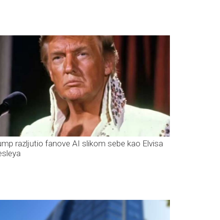
ump razljutio fanove AI slikom sebe kao Elvisa
esleya