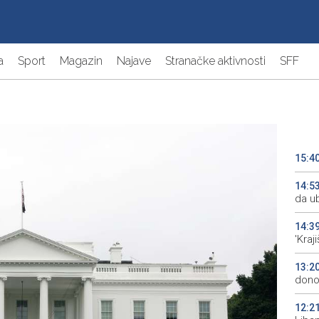
a
Sport
Magazin
Najave
Stranačke aktivnosti
SFF
15:4
14:5
da ub
14:3
'Kraj
13:2
donos
12:2