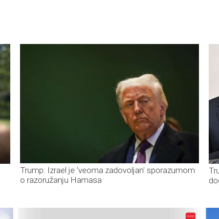
Trump: Izrael je 'veoma zadovoljan' sporazumom
Tr
o razoružanju Hamasa
do