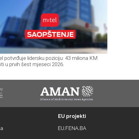
el potvrđuje lidersku poziciju: 43 miliona KM
iti u prvih šest mjeseci 2026.
EU projekti
ta
EU.FENA.BA