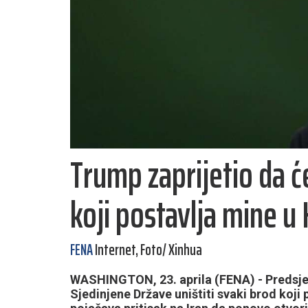
Trump zaprijetio da će
koji postavlja mine
FENA
Internet, Foto/ Xinhua
WASHINGTON, 23. aprila (FENA) - Predsjed
Sjedinjene Države uništiti svaki brod ko