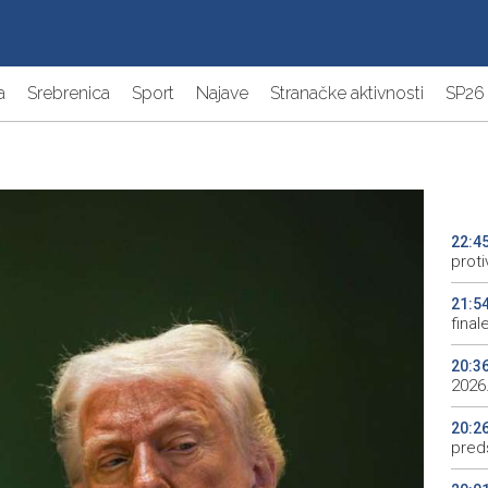
a
Srebrenica
Sport
Najave
Stranačke aktivnosti
SP26
22:4
proti
21:5
final
20:3
2026.
20:2
preds