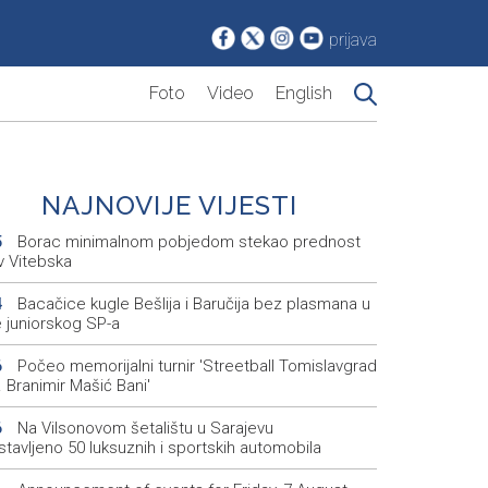
prijava
Foto
Video
English
NAJNOVIJE VIJESTI
Borac minimalnom pobjedom stekao prednost
5
v Vitebska
Bacačice kugle Bešlija i Baručija bez plasmana u
4
e juniorskog SP-a
Počeo memorijalni turnir 'Streetball Tomislavgrad
6
 Branimir Mašić Bani'
Na Vilsonovom šetalištu u Sarajevu
6
tavljeno 50 luksuznih i sportskih automobila