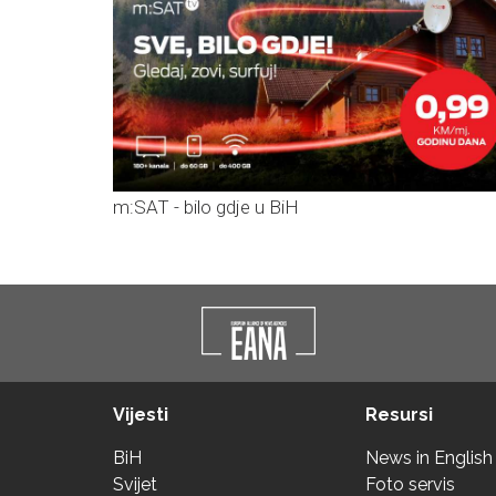
m:SAT - bilo gdje u BiH
Vijesti
Resursi
BiH
News in English
Svijet
Foto servis