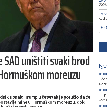
20:0
2026
19:5
kod 
19:4
UNES
19:3
all p
 SAD uništiti svaki brod
19:3
kale
|
SV
 u Hormuškom moreuzu
19:2
Maro
06.08
Učen
spre
06.08
EU p
nik Donald Trump u četvrtak je poručio da će
povla
ji postavlja mine u Hormuškom moreuzu, dok
06.08