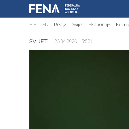
BiH
EU
Regija
Svijet
Ekonomija
Kultur
SVIJET
| 23.04.2026. 15:52 |