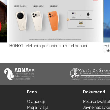
HONOR telefoni s poklonima u m:tel ponudi
m:t
dob
Fena
Dokumenti
O agenciji
Politika kvalite
Misija i vizija
Javne nabavke