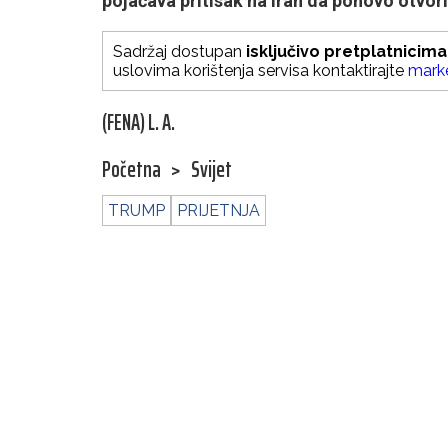
pojačava pritisak na Iran da ponovo otvori
Sadržaj dostupan
isključivo pretplatnicima
uslovima korištenja servisa kontaktirajte
mark
(FENA) L. A.
Početna
>
Svijet
TRUMP
PRIJETNJA