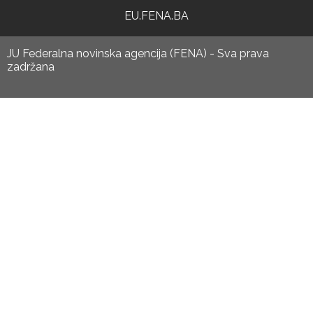
EU.FENA.BA
JU Federalna novinska agencija (FENA) - Sva prava
zadržana