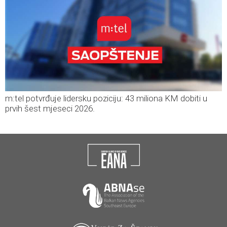
m:tel potvrđuje lidersku poziciju: 43 miliona KM dobiti u
prvih šest mjeseci 2026.