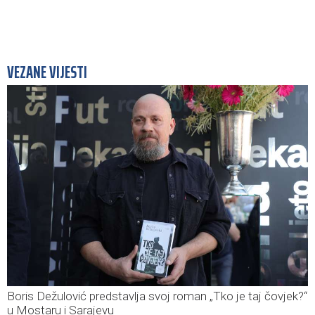
VEZANE VIJESTI
Boris Dežulović predstavlja svoj roman „Tko je taj čovjek?“
u Mostaru i Sarajevu