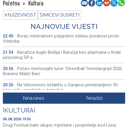
Početna
>
Kultura
KNJIŽEVNOST
ŠIMIĆEVI SUSRETI
NAJNOVIJE VIJESTI
Borac minimalnom pobjedom stekao prednost protiv
22:45
Vitebska
Bacačice kugle Bešlija i Baručija bez plasmana u finale
21:54
juniorskog SP-a
Počeo memorijalni turnir 'Streetball Tomislavgrad 2026.
20:36
Branimir Mašić Bani'
Na Vilsonovom šetalištu u Sarajevu predstavljeno 50
20:26
luksuznih i sportskih automobila
fena.news
fena.biz
Announcement of events for Friday, 7 August 2026
20:01
|
KULTURA
|
Drugi Festival bakri okupio mještane i posjetitelje kod
19:55
Livna
06.08.2026 19:55
Drugi Festival bakri okupio mještane i posjetitelje kod Livna