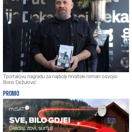
Tportalovu nagradu za najbolji hrvatski roman osvojio
Boris Dežulović
PROMO