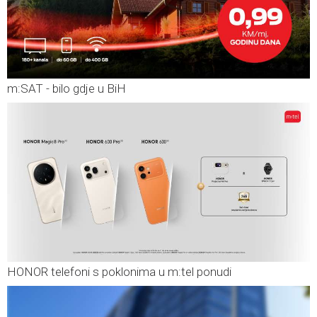
m:SAT - bilo gdje u BiH
HONOR telefoni s poklonima u m:tel ponudi