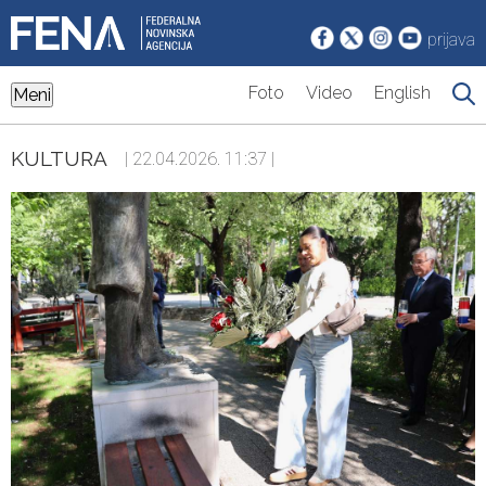
prijava
Foto
Video
English
Meni
KULTURA
| 22.04.2026. 11:37 |