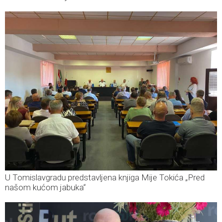
U Tomislavgradu predstavljena knjiga Mije Tokića „Pred
našom kućom jabuka“