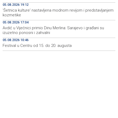
Novi Travnik receives first direct EU funding for UNESCO
19:45
05.08.2026 19:12
heritage project
'Šetnica kulture' nastavljena modnom revijom i predstavljanjem
kozmetike
Crishock: OHR maintains an open dialogue with all
19:33
political stakeholders in BiH
05.08.2026 17:04
Avdić u Vijećnici primio Dinu Merlina: Sarajevo i građani su
Velika nagrada Britanije ostaje u MotoGP kalendaru do
19:32
izuzetno ponosni i zahvalni
2028. godine
05.08.2026 10:46
Festival u Centru od 15. do 20. augusta
Španska krajnja ljevica i desnica ujedinjene protiv
19:29
Maroka kao suorganizatora SP 2030.