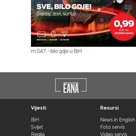
m:SAT - bilo gdje u BiH
Vijesti
Resursi
BiH
News in English
Svijet
Foto servis
Regija
Video servis