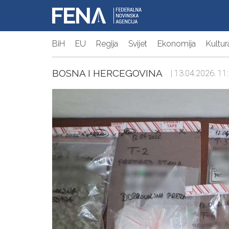
BiH
EU
Regija
Svijet
Ekonomija
Kultur
BOSNA I HERCEGOVINA
| 13.04.2026. 11: