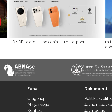
HONOR telefoni s poklonima u m:tel ponudi
m:t
dob
Fena
Dokumenti
O agenciji
Politika kvalite
Misija i vizija
Javne nabavke
Kontakt
Javni oglasi