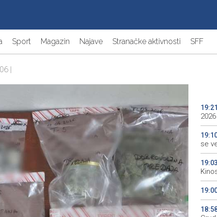
a
Sport
Magazin
Najave
Stranačke aktivnosti
SFF
06 |
19:2
2026
19:1
se v
19:0
Kino
19:0
18:5