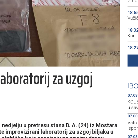
Grude
18:5
Vuči
18:3
Konj
18:2
pres
18:2
aboratorij za uzgoj
kao 
18:2
|
BO
begi
07.08
KCUS:
u sa
07.08
Vatro
 nedjelju u pretresu stana D. A. (24) iz Mostara
ispo
e improvizirani laboratorij za uzgoj biljaka u
07.08