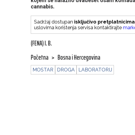
kojem se nalazilo dvadeset osam komada s
cannabis.
Sadržaj dostupan
isključivo pretplatnicima
uslovima korištenja servisa kontaktirajte
mark
(FENA) I. B.
Početna
>
Bosna i Hercegovina
MOSTAR
DROGA
LABORATORIJ