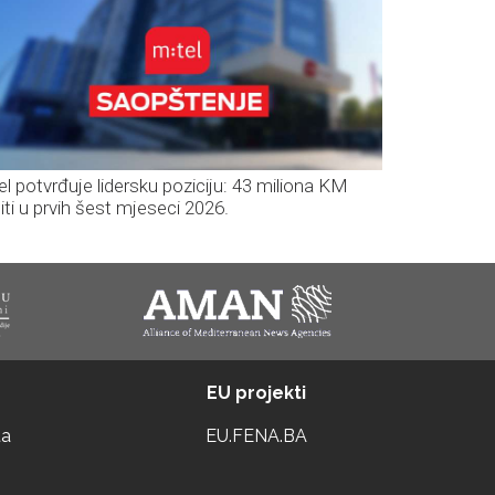
el potvrđuje lidersku poziciju: 43 miliona KM
iti u prvih šest mjeseci 2026.
EU projekti
ta
EU.FENA.BA