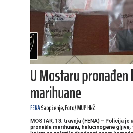
U Mostaru pronađen l
marihuane
FENA
Saopćenje, Foto/ MUP HNŽ
MOSTAR, 13. travnja (FENA) – Policija je u
pronašla marihuanu, halucinogene gljive, t