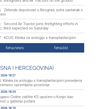
, firefighters and Air Tractors on the ground
Zelenski doputovao u Beograd, sutra sastanak s
5
ćem
Second Air Tractor joins firefighting efforts in
2
ic, third expected on Saturday
KCUS: Klinika za urologiju s transplantacijom
7
eljena u savremeno opremljene prostorije
fena.news
fena.biz
Vatrogasci Civilne zaštite KS upućeni u Konjic
4
ispomoć u gašenju požara
Ticket sales for the 32nd Sarajevo Film Festival
1
SNA I HERCEGOVINA
|
ns on Monday at the Main Box Office
.2026 18:27
 Klinika za urologiju s transplantacijom preseljena
vremeno opremljene prostorije
.2026 18:24
gasci Civilne zaštite KS upućeni u Konjic kao
moć u gašenju požara
.2026 18:19