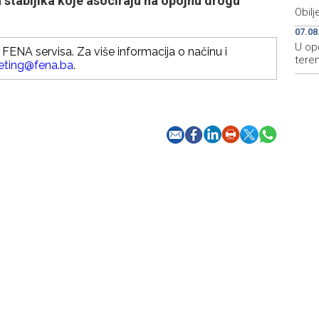
tabljika koje asociraju na opojnu drogu
Obilj
07.08
U opć
FENA servisa. Za više informacija o načinu i
teren
eting@fena.ba
.