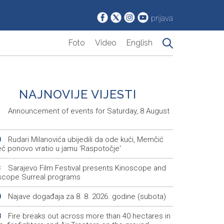
prijava
Foto
Video
English
NAJNOVIJE VIJESTI
Announcement of events for Saturday, 8 August
1
Rudari Milanovića ubijedili da ode kući, Memčić
0
eć ponovo vratio u jamu 'Raspotočje'
Sarajevo Film Festival presents Kinoscope and
3
scope Surreal programs
Najave događaja za 8. 8. 2026. godine (subota)
0
Fire breaks out across more than 40 hectares in
8