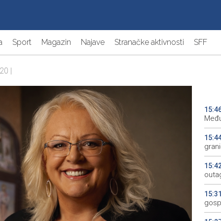
a
Sport
Magazin
Najave
Stranačke aktivnosti
SFF
20 |
15:4
Među
15:4
gran
15:4
outa
15:3
gosp