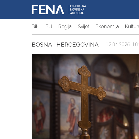
BiH
EU
Regija
Svijet
Ekonomija
Kultur
BOSNA I HERCEGOVINA
| 12.04.2026. 10: