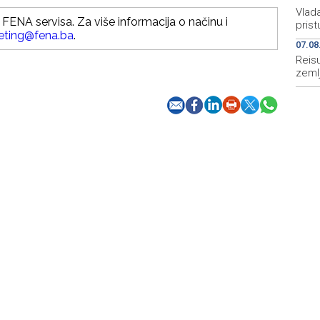
Vlad
FENA servisa. Za više informacija o načinu i
prist
eting@fena.ba
.
07.08
Reis
zemlj