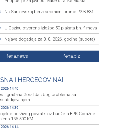
Priopćenje za javnost Naše stranke Mostar
7
Na Sarajevskoj berzi sedmični promet 993.831
5
U Cazinu otvorena izložba 50 plakata bh. filmova
9
Najave događaja za 8. 8. 2026. godine (subota)
0
SFF Tribute to Béla Tarr features works by his
4
er students
fena.news
fena.biz
Magoda ugostio Halida Kuburovića i zahvalio mu
4
edanost kulturi
SNA I HERCEGOVINA
|
.2026 14:40
esti građana Goražda zbog problema sa
snabdijevanjem
.2026 14:39
rojekte održivog povratka iz budžeta BPK Goražde
ojeno 136.500 KM
.2026 14:14