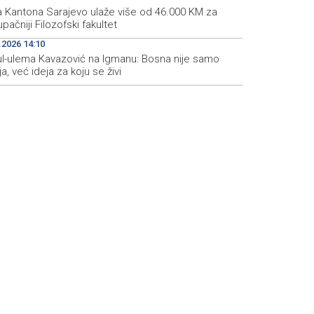
a Kantona Sarajevo ulaže više od 46.000 KM za
upačniji Filozofski fakultet
.2026 14:10
ul-ulema Kavazović na Igmanu: Bosna nije samo
a, već ideja za koju se živi