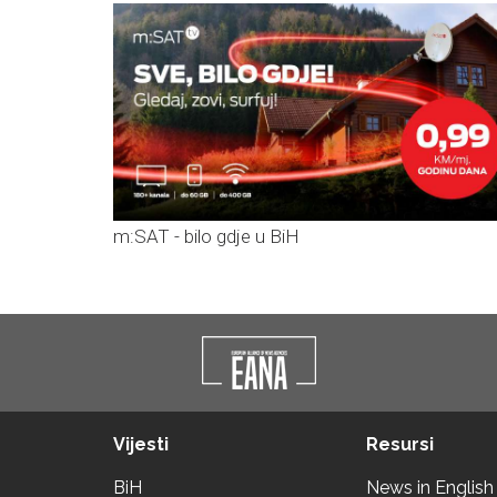
m:SAT - bilo gdje u BiH
Vijesti
Resursi
BiH
News in English