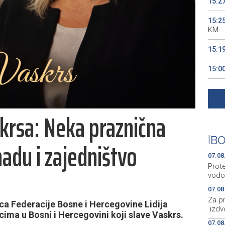
15:2
15:2
KM
15:1
15:0
14:5
form
krsa: Neka praznična
14:4
za pr
|
BO
nadu i zajedništvo
07.08
Prot
vodo
07.08
Za p
ca Federacije Bosne i Hercegovine Lidija
izdv
cima u Bosni i Hercegovini koji slave Vaskrs.
07.08