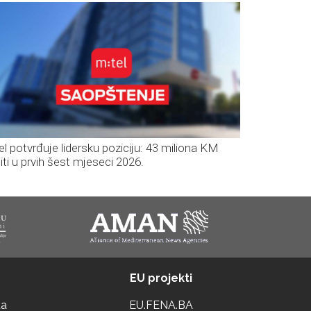
el potvrđuje lidersku poziciju: 43 miliona KM
iti u prvih šest mjeseci 2026.
EU projekti
ta
EU.FENA.BA