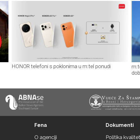
HONOR telefoni s poklonima u m:tel ponudi
m:t
dob
Fena
Dokumenti
O agenciji
Politika kvalite