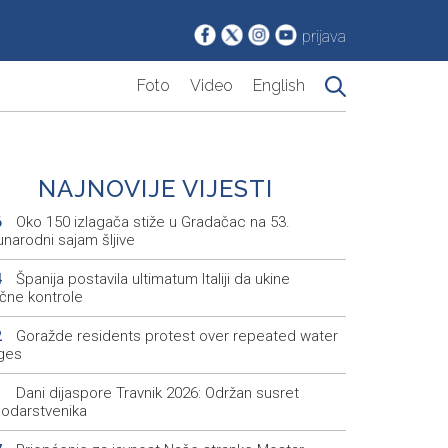
prijava
Foto
Video
English
NAJNOVIJE VIJESTI
Oko 150 izlagača stiže u Gradačac na 53.
6
narodni sajam šljive
Španija postavila ultimatum Italiji da ukine
4
ične kontrole
Goražde residents protest over repeated water
2
ges
Dani dijaspore Travnik 2026: Održan susret
1
odarstvenika