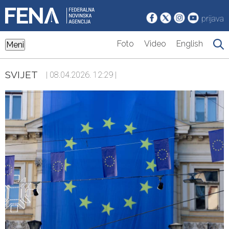
prijava
Foto
Video
English
Meni
SVIJET
| 08.04.2026. 12:29 |