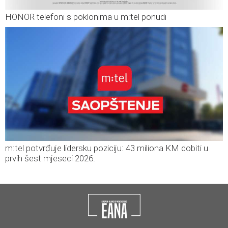
HONOR telefoni s poklonima u m:tel ponudi
m:tel potvrđuje lidersku poziciju: 43 miliona KM dobiti u
prvih šest mjeseci 2026.