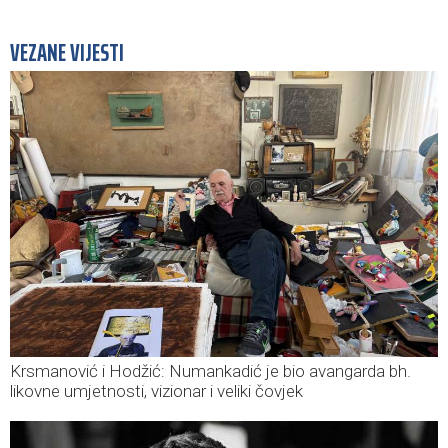
VEZANE VIJESTI
Krsmanović i Hodžić: Numankadić je bio avangarda bh.
likovne umjetnosti, vizionar i veliki čovjek