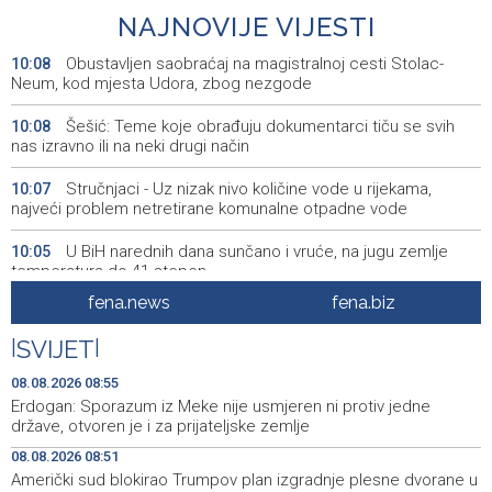
NAJNOVIJE VIJESTI
Obustavljen saobraćaj na magistralnoj cesti Stolac-
10:08
Neum, kod mjesta Udora, zbog nezgode
Šešić: Teme koje obrađuju dokumentarci tiču se svih
10:08
nas izravno ili na neki drugi način
Stručnjaci - Uz nizak nivo količine vode u rijekama,
10:07
najveći problem netretirane komunalne otpadne vode
U BiH narednih dana sunčano i vruće, na jugu zemlje
10:05
temperatura do 41 stepen
fena.news
fena.biz
Danas dva susreta nove sezone nogometne WWin lige
10:01
BiH
|
SVIJET
|
Jakšić: U četiri godine građanima USK-a vraćeno više od
09:50
08.08.2026 08:55
25 miliona KM po osnovu pravosnažnih presuda
Erdogan: Sporazum iz Meke nije usmjeren ni protiv jedne
države, otvoren je i za prijateljske zemlje
Književno veče sa Admirom i Irmom Husić u Ključu
09:45
08.08.2026 08:51
Američki sud blokirao Trumpov plan izgradnje plesne dvorane u
Požar na području Kanjine i Živašnice i dalje aktivan,
09:18