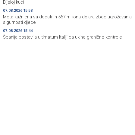
Bijeloj kući
angažirani brojni vatrogasci i helikopteri
07.08.2026 15:58
Erdogan: Sporazum iz Meke nije usmjeren ni protiv
08:55
Meta kažnjena sa dodatnih 567 miliona dolara zbog ugrožavanja
jedne države, otvoren je i za prijateljske zemlje
sigurnosti djece
07.08.2026 15:44
Američki sud blokirao Trumpov plan izgradnje plesne
08:51
dvorane u Bijeloj kući
Španija postavila ultimatum Italiji da ukine granične kontrole