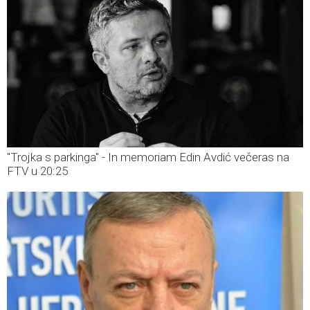
"Trojka s parkinga" - In memoriam Edin Avdić večeras na
FTV u 20:25