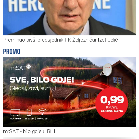
Preminuo bivši predsjednik FK Željezničar Izet Jelić
PROMO
m:SAT - bilo gdje u BiH