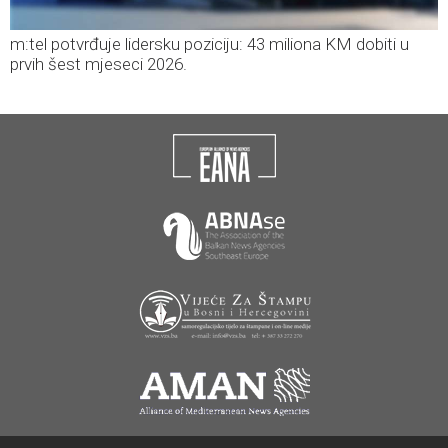
m:tel potvrđuje lidersku poziciju: 43 miliona KM dobiti u
prvih šest mjeseci 2026.