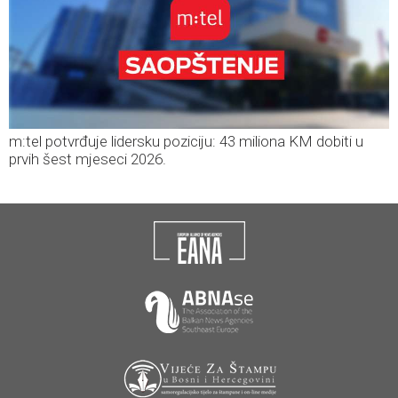
m:tel potvrđuje lidersku poziciju: 43 miliona KM dobiti u
prvih šest mjeseci 2026.