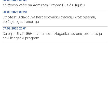
Književno veče sa Admirom i Irmom Husić u Ključu
Vučić i Zelenski u Beogradu: Srbija podržava teritorijalni
13:15
integritet Ukrajine
08.08.2026 08:20
Etnofest Didak čuva hercegovačku tradiciju kroz pjesmu,
Na magistralnoj cesti Stolac-Neum, kod mjesta Udora,
13:02
običaje i gastronomiju
naizmjenično propuštanje vozila, jednom trakom
07.08.2026 20:01
Galerija ULUPUBiH otvara novu izlagačku sezonu, predstavlja
Više od 500 učesnika na Drinskoj regati od Modrana do
12:59
Goražda
novi izlagački program