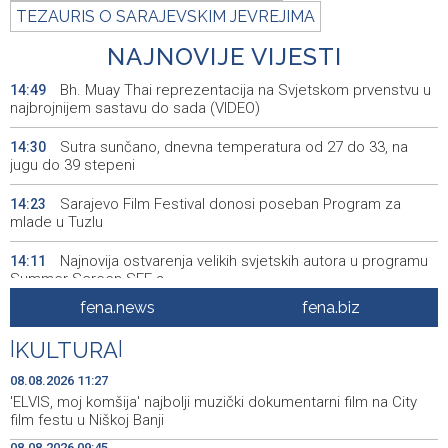
TEZAURIS O SARAJEVSKIM JEVREJIMA
NAJNOVIJE VIJESTI
Bh. Muay Thai reprezentacija na Svjetskom prvenstvu u
14:49
najbrojnijem sastavu do sada (VIDEO)
Sutra sunčano, dnevna temperatura od 27 do 33, na
14:30
jugu do 39 stepeni
Sarajevo Film Festival donosi poseban Program za
14:23
mlade u Tuzlu
Najnovija ostvarenja velikih svjetskih autora u programu
14:11
Summer Screen SFF-a
fena.news
fena.biz
Izraelska vojska nastavlja napade na jugu Libana uprkos
14:05
prekidu vatre i pregovorima
|
KULTURA
|
Izraelske snage izvršile raciju u gradu na Zapadnoj obali
14:01
08.08.2026 11:27
'ELVIS, moj komšija' najbolji muzički dokumentarni film na City
Normalizovan saobraćaj na dionici puta Stolac–Neum,
13:54
film festu u Niškoj Banji
kod mjesta Udora, nakon nezgode
08.08.2026 09:45