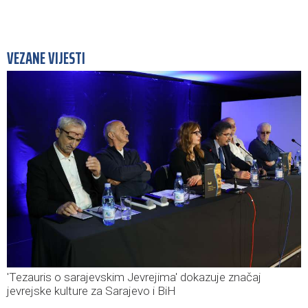
VEZANE VIJESTI
'Tezauris o sarajevskim Jevrejima' dokazuje značaj
jevrejske kulture za Sarajevo i BiH