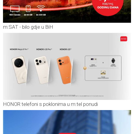
m:SAT - bilo gdje u BiH
HONOR telefoni s poklonima u m:tel ponudi