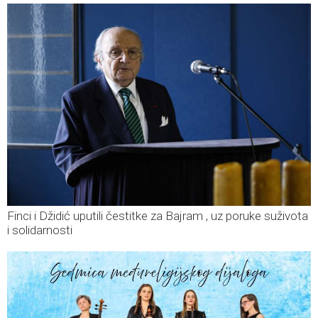
Finci i Džidić uputili čestitke za Bajram , uz poruke suživota
i solidarnosti