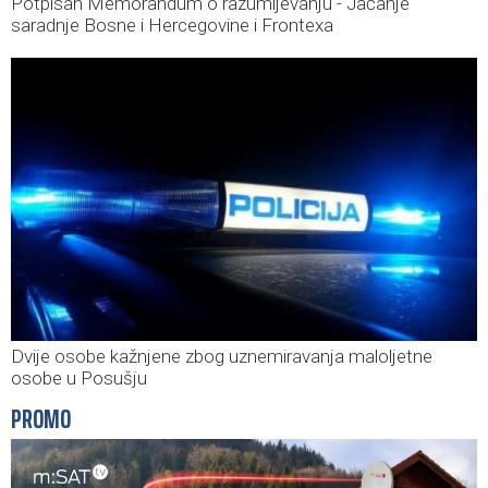
Potpisan Memorandum o razumijevanju - Jačanje
saradnje Bosne i Hercegovine i Frontexa
Dvije osobe kažnjene zbog uznemiravanja maloljetne
osobe u Posušju
PROMO