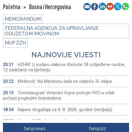
Početna
>
Bosna i Hercegovina
MEMORANDUM
FEDERALNA AGENCIJA ZA UPRAVLJANJE
ODUZETOM IMOVINOM
MUP ŽZH
NAJNOVIJE VIJESTI
HZHM: U sudaru vlakova zbrinute 24 ozlijeđene osobe,
20:31
12 zadržano na liječenju
Metković: Na Maratonu lađa se natječe 31 ekipa
20:22
Tomislavgrad: Veterani Vojne policije HVO-a odali
20:15
počast poginulim braniteljima
Najave događaja za 9. 8. 2026. godine (nedjelja)
18:54
Vance: SAD očekuje od Irana da osigura siguran protok
18:34
nafte kroz Hormuški moreuz
fena.news
fena.biz