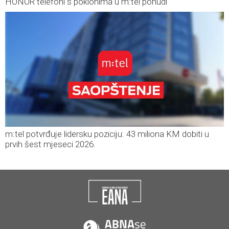
HONOR telefoni s poklonima u m:tel ponudi
m:tel potvrđuje lidersku poziciju: 43 miliona KM dobiti u
prvih šest mjeseci 2026.