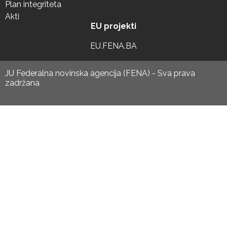
Plan integriteta
Akti
EU projekti
EU.FENA.BA
JU Federalna novinska agencija (FENA) - Sva prava
zadržana