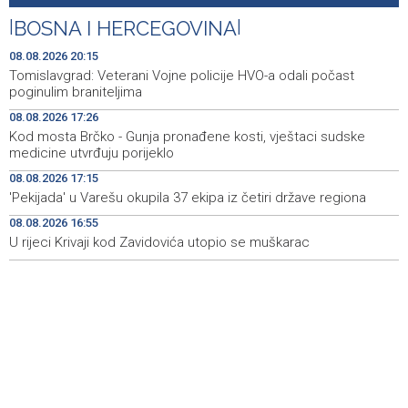
Iranski šef sigurnosti: Hormuški moreuz će ostati
18:21
|
BOSNA I HERCEGOVINA
|
zatvoren dok SAD ne ispuni zahtjeve Teherana
08.08.2026 20:15
Iran 'vrlo blizu' dogovora s Omanom o novoj Hormuškoj
18:09
Tomislavgrad: Veterani Vojne policije HVO-a odali počast
brodskoj ruti
poginulim braniteljima
08.08.2026 17:26
Koncertom Marije Šerifović večeras se zatvara
18:05
Kod mosta Brčko - Gunja pronađene kosti, vještaci sudske
manifestacija 'Dani dijaspore Travnik 2026'
medicine utvrđuju porijeklo
Kod mosta Brčko - Gunja pronađene kosti, vještaci
17:26
08.08.2026 17:15
sudske medicine utvrđuju porijeklo
'Pekijada' u Varešu okupila 37 ekipa iz četiri države regiona
08.08.2026 16:55
'Pekijada' u Varešu okupila 37 ekipa iz četiri države
17:15
regiona
U rijeci Krivaji kod Zavidovića utopio se muškarac