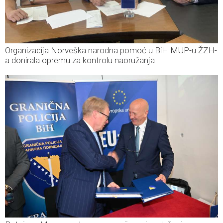
Organizacija Norveška narodna pomoć u BiH MUP-u ŽZH-
a donirala opremu za kontrolu naoružanja