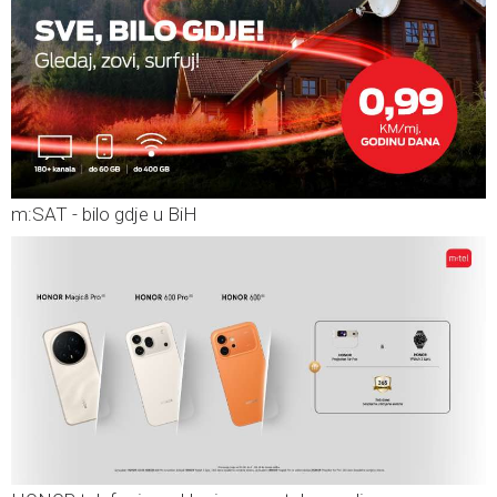
m:SAT - bilo gdje u BiH