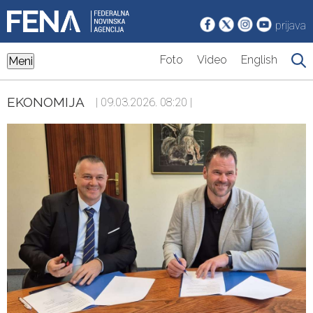
prijava
Foto
Video
English
Meni
EKONOMIJA
| 09.03.2026. 08:20 |