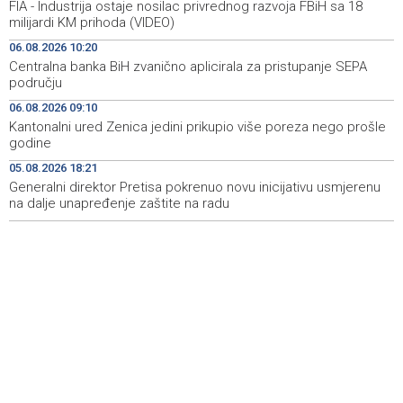
FIA - Industrija ostaje nosilac privrednog razvoja FBiH sa 18
Njemačka uhapsila Ukrajinca zbog sumnje za špijunažu
12:27
milijardi KM prihoda (VIDEO)
proizvođača oružja
06.08.2026 10:20
Centralna banka BiH zvanično aplicirala za pristupanje SEPA
Nastavljena saradnja Općine Novi Grad i Sarajevo Film
12:21
području
Festivala, potpisan ugovor
06.08.2026 09:10
Europol: U Srbiji i Njemačkoj uhićeni krijumčari migranata
12:03
Kantonalni ured Zenica jedini prikupio više poreza nego prošle
iz Sirije
godine
05.08.2026 18:21
Čelik kompaktnom igrom u odbrani i tranzicijom želi
12:03
iznenaditi Zrinjski
Generalni direktor Pretisa pokrenuo novu inicijativu usmjerenu
na dalje unapređenje zaštite na radu