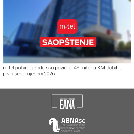
m:tel potvrđuje lidersku poziciju: 43 miliona KM dobiti u
prvih šest mjeseci 2026.