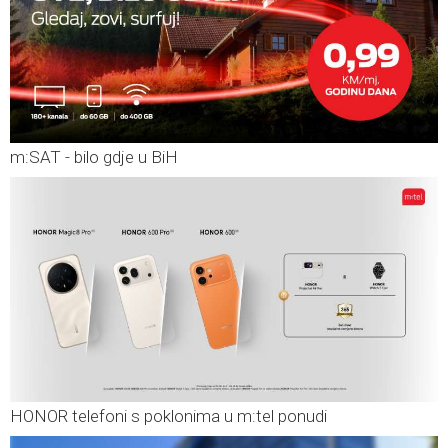
m:SAT - bilo gdje u BiH
HONOR telefoni s poklonima u m:tel ponudi