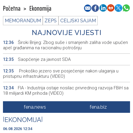
Početna
>
Ekonomija
MEMORANDUM
ZEPS
CELJSKI SAJAM
NAJNOVIJE VIJESTI
Široki Brijeg: Zbog suše i smanjenih zaliha vode upućen
12:36
apel građanima na racionalnu potrošnju
Saopćenje za javnost SDA
12:35
Prokoško jezero sve posjećenije nakon ulaganja u
12:35
pristupnu infrastrukturu (VIDEO)
FIA - Industrija ostaje nosilac privrednog razvoja FBiH sa
12:34
18 milijardi KM prihoda (VIDEO)
U Srbiji i Njemačkoj uhapšeni osumnjičeni za
12:28
fena.news
fena.biz
krijumčarenje više od 900 migranata
|
EKONOMIJA
|
Forto: Professional drivers can no longer wait – We
12:27
have offered a workable solution to the EU
06.08.2026 12:34