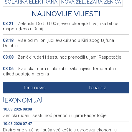
SOLARNA ELEKTRANA
NOVA ŽELJEZARA ZENICA
NAJNOVIJE VIJESTI
Zelenski: Do 50.000 sjevernokorejskih vojnika bit će
08:21
raspoređeno u Rusiji
Više od milion ljudi evakuirano u Kini zbog tajfuna
08:18
Dolphin
Zenički rudari i šestu noć prenoćili u jami Raspotočje
08:08
Svjetska mora u julu zabilježila najvišu temperaturu
08:06
otkad postoje mjerenja
Trump imenovao Willa Scharfa za glavnog pravnog
07:47
fena.news
fena.biz
savjetnika Bijele kuće
|
EKONOMIJA
|
Ekstremne vrućine i suša već koštaju evropsku
07:47
ekonomiju stotine milijardi eura
10.08.2026 08:08
Zenički rudari i šestu noć prenoćili u jami Raspotočje
Danas u Sarajevu akcija darivanja krvi - Daruj krv, budi
07:40
10.08.2026 07:47
opet njihov heroj
Ekstremne vrućine i suša već koštaju evropsku ekonomiju