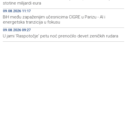
stotine milijardi eura
Najave događaja za 10. 8. 2026. godine (ponedjeljak)
06:53
09.08.2026 11:17
Od ranih jutarnjih sati duge kolone vozila na graničnim
06:53
BiH među zapaženijim učesnicima CIGRE u Parizu - AI i
prelazima na izlazu iz BiH
energetska tranzicija u fokusu
09.08.2026 09:27
Zrinjski u novu sezonu krenuo pobjedom
23:13
U jami 'Raspotočje' petu noć prenoćilo devet zeničkih rudara