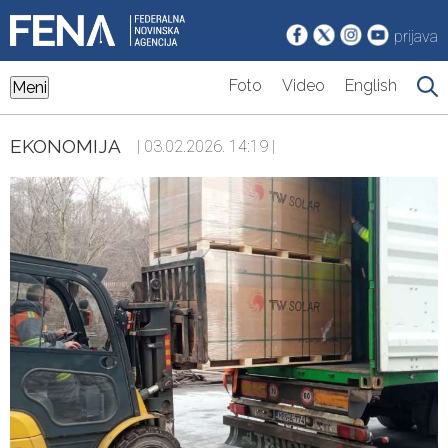
prijava
Foto
Video
English
Meni
EKONOMIJA
| 03.02.2026. 14:19 |