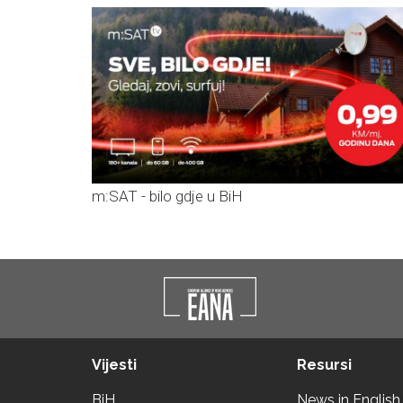
m:SAT - bilo gdje u BiH
Vijesti
Resursi
BiH
News in English