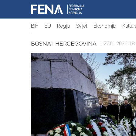
BiH
EU
Regija
Svijet
Ekonomija
Kultur
BOSNA I HERCEGOVINA
| 27.01.2026. 18: