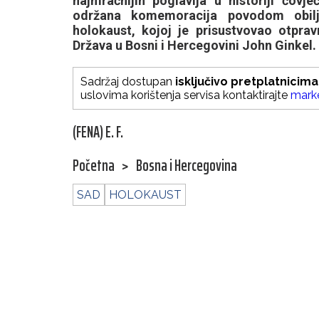
najmračnijih poglavlja u historiji čov
održana komemoracija povodom obil
holokaust, kojoj je prisustvovao otpra
Država u Bosni i Hercegovini John Ginkel.
Sadržaj dostupan
isključivo pretplatnicima
uslovima korištenja servisa kontaktirajte
mark
(FENA) E. F.
Početna
>
Bosna i Hercegovina
SAD
HOLOKAUST