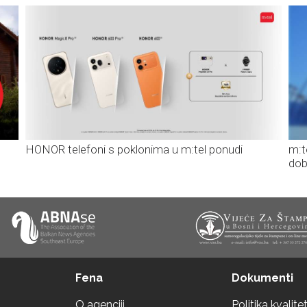
HONOR telefoni s poklonima u m:tel ponudi
m:t
dob
Fena
Dokumenti
O agenciji
Politika kvalite