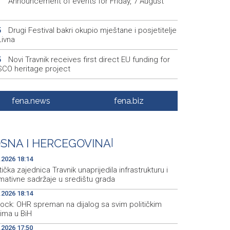
Announcement of events for Friday, 7 August
1
Drugi Festival bakri okupio mještane i posjetitelje
5
Livna
Novi Travnik receives first direct EU funding for
5
CO heritage project
Crishock: OHR maintains an open dialogue with
3
olitical stakeholders in BiH
fena.news
fena.biz
Velika nagrada Britanije ostaje u MotoGP
2
ndaru do 2028. godine
SNA I HERCEGOVINA
|
Španska krajnja ljevica i desnica ujedinjene protiv
9
ka kao suorganizatora SP 2030.
.2026 18:14
tička zajednica Travnik unaprijedila infrastrukturu i
mativne sadržaje u središtu grada
.2026 18:14
hock: OHR spreman na dijalog sa svim političkim
rima u BiH
.2026 17:50