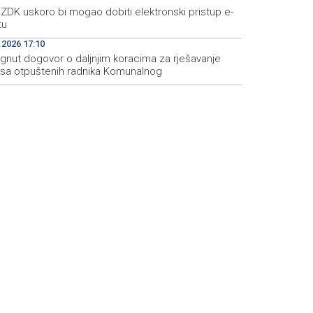
ZDK uskoro bi mogao dobiti elektronski pristup e-
tu
.2026 17:10
ignut dogovor o daljnjim koracima za rješavanje
usa otpuštenih radnika Komunalnog