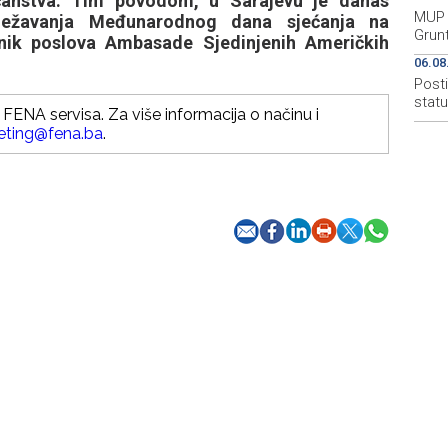
ječanstva. Tim povodom, u Sarajevu je danas
MUP 
ježavanja Međunarodnog dana sjećanja na
Grun
vnik poslova Ambasade Sjedinjenih Američkih
06.08
Post
stat
FENA servisa. Za više informacija o načinu i
eting@fena.ba
.