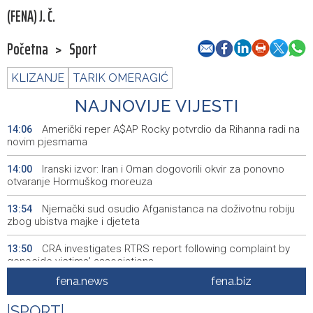
(FENA) J. Č.
Početna
>
Sport
KLIZANJE
TARIK OMERAGIĆ
NAJNOVIJE VIJESTI
Američki reper A$AP Rocky potvrdio da Rihanna radi na
14:06
novim pjesmama
Iranski izvor: Iran i Oman dogovorili okvir za ponovno
14:00
otvaranje Hormuškog moreuza
Njemački sud osudio Afganistanca na doživotnu robiju
13:54
zbog ubistva majke i djeteta
CRA investigates RTRS report following complaint by
13:50
genocide victims’ associations
fena.news
fena.biz
Magoda ugostio bh. plivačicu Iman Avdić uoči
13:43
međunarodnih nastupa
|
SPORT
|