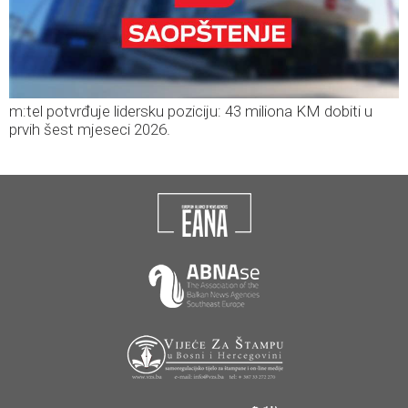
m:tel potvrđuje lidersku poziciju: 43 miliona KM dobiti u
prvih šest mjeseci 2026.