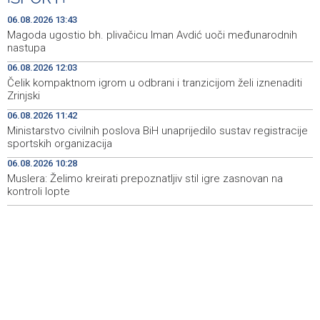
Teška nesreća kod Tomislavgrada: Četiri osobe
13:41
06.08.2026 13:43
ozlijeđene, među njima i dijete
Magoda ugostio bh. plivačicu Iman Avdić uoči međunarodnih
nastupa
U HBŽ-u slijede izmjene kolektivnih ugovora za osnovno
13:37
06.08.2026 12:03
i srednje obrazovanje
Čelik kompaktnom igrom u odbrani i tranzicijom želi iznenaditi
Zrinjski
Za zračnu zaštitu od požara: HBŽ odobrio 150.000 KM
13:36
Zračnoj luci Mostar
06.08.2026 11:42
Ministarstvo civilnih poslova BiH unaprijedilo sustav registracije
Od tri najveće zračne luke na Jadranu u srpnju jedino
13:34
sportskih organizacija
splitska s manje putnika
06.08.2026 10:28
Muslera: Želimo kreirati prepoznatljiv stil igre zasnovan na
FIA: Industry remains the driver of FBiH economic
13:31
development with 18 billion KM in revenues
kontroli lopte