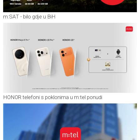
m:SAT - bilo gdje u BiH
HONOR telefoni s poklonima u m:tel ponudi