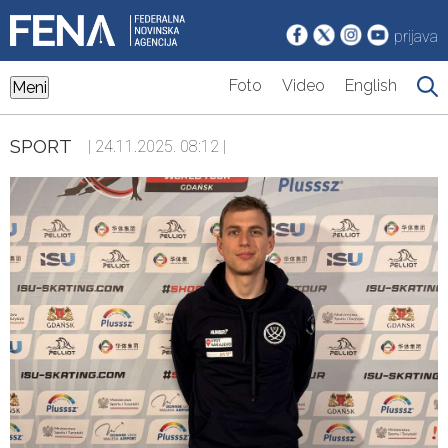
prijava
Foto
Video
English
Meni
SPORT
| 24.11.2025. 08:12 |