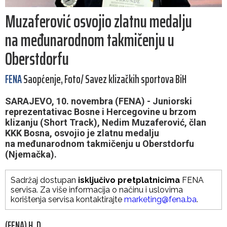
Muzaferović osvojio zlatnu medalju
na međunarodnom takmičenju u
Oberstdorfu
FENA
Saopćenje, Foto/ Savez klizačkih sportova BiH
SARAJEVO, 10. novembra (FENA) - Juniorski
reprezentativac Bosne i Hercegovine u brzom
klizanju (Short Track), Nedim Muzaferović, član
KKK Bosna, osvojio je zlatnu medalju
na međunarodnom takmičenju u Oberstdorfu
(Njemačka).
Sadržaj dostupan
isključivo pretplatnicima
FENA
servisa. Za više informacija o načinu i uslovima
korištenja servisa kontaktirajte
marketing@fena.ba
.
(FENA) H. D.