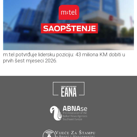
m:tel potvrđuje lidersku poziciju: 43 miliona KM dobiti u
prvih šest mjeseci 2026.