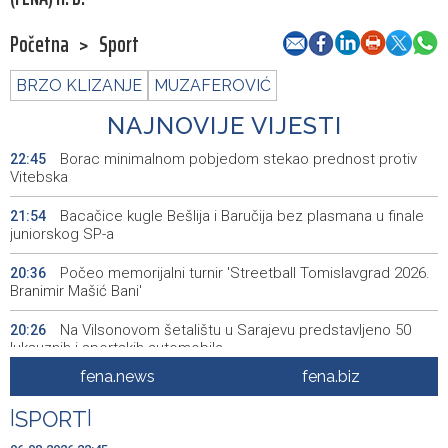
Početna
>
Sport
BRZO KLIZANJE
MUZAFEROVIĆ
NAJNOVIJE VIJESTI
Borac minimalnom pobjedom stekao prednost protiv
22:45
Vitebska
Bacačice kugle Bešlija i Baručija bez plasmana u finale
21:54
juniorskog SP-a
Počeo memorijalni turnir 'Streetball Tomislavgrad 2026.
20:36
Branimir Mašić Bani'
Na Vilsonovom šetalištu u Sarajevu predstavljeno 50
20:26
luksuznih i sportskih automobila
fena.news
fena.biz
Announcement of events for Friday, 7 August 2026
20:01
|
SPORT
|
Drugi Festival bakri okupio mještane i posjetitelje kod
19:55
Livna