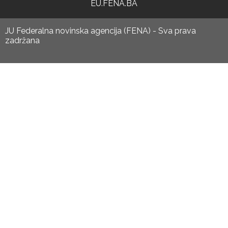
EU.FENA.BA
JU Federalna novinska agencija (FENA) - Sva prava
zadržana