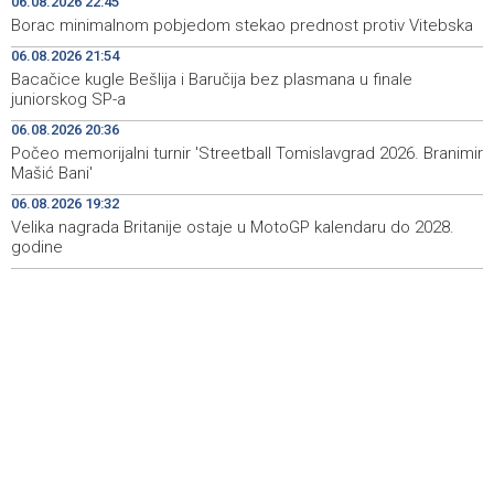
06.08.2026 22:45
Borac minimalnom pobjedom stekao prednost protiv Vitebska
Novi Travnik receives first direct EU funding for UNESCO
19:45
06.08.2026 21:54
heritage project
Bacačice kugle Bešlija i Baručija bez plasmana u finale
juniorskog SP-a
Crishock: OHR maintains an open dialogue with all
19:33
political stakeholders in BiH
06.08.2026 20:36
Počeo memorijalni turnir 'Streetball Tomislavgrad 2026. Branimir
Velika nagrada Britanije ostaje u MotoGP kalendaru do
19:32
Mašić Bani'
2028. godine
06.08.2026 19:32
Velika nagrada Britanije ostaje u MotoGP kalendaru do 2028.
Španska krajnja ljevica i desnica ujedinjene protiv
19:29
Maroka kao suorganizatora SP 2030.
godine