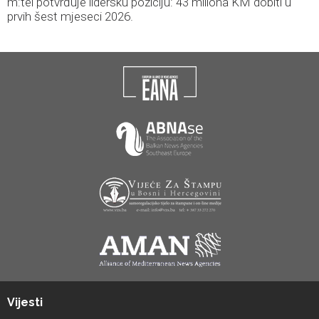
m:tel potvrđuje lidersku poziciju: 43 miliona KM dobiti u
prvih šest mjeseci 2026.
Vijesti