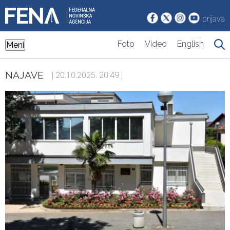
prijava
Foto
Video
English
Meni
NAJAVE
| 20.10.2025. 20:49 |