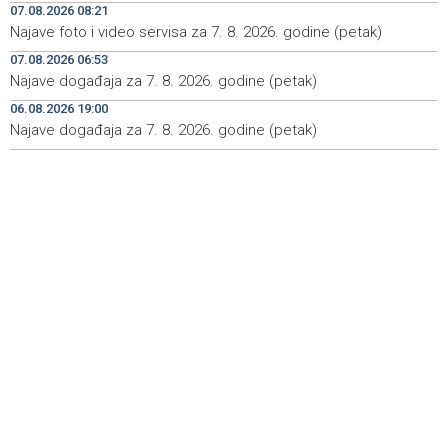
07.08.2026 08:21
Aktivan požar kod Konjica, u gašenju sudjelovali Air
09:07
Najave foto i video servisa za 7. 8. 2026. godine (petak)
Tractor i helikopter OS-a BiH
07.08.2026 06:53
AL Arabiya - Postoje 'pouzdani obavještajni podaci' o
09:02
Najave događaja za 7. 8. 2026. godine (petak)
pripremi napada na Saudijsku Arabiju
06.08.2026 19:00
Najave događaja za 7. 8. 2026. godine (petak)
Lawmakers urge Trump to impose sanctions on Dodik
08:57