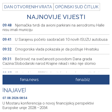
DAN OTVORENIH VRATA
OPĆINSKI SUD ČITLUK
NAJNOVIJE VIJESTI
Njemačka tvrdi da avioni parkirani na aerodromu Halle
09:48
nisu imali municiju
U Sarajevu počelo saobraćati 10 novih ISUZU autobusa
09:41
Crnogorska vlada pokazala je da poštuje Hrvatsku
09:32
Bećirović na svečanosti povodom Dana grada
09:31
Cazina:Slobodarski narod Krajine nikad i niko nije slomio
'Gastro Livno 2026.' okupit će domaće ugostitelje i
09:27
proizvođače
fena.news
fena.biz
Crishock posjetio IDDEEA-u: Zajednička opredijeljenost
09:25
|
NAJAVE
|
za nastavak saradnje
07.08.2026 08:54
Kajganić i ambasador Irske o vladavini prava i
09:25
U Mostaru konferencija o novoj financijskoj perspektivi
evropskom putu BiH
Europske unije 2028.–2034.