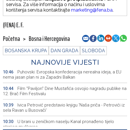
servisa. Za više informacija o načinu i uslovima
korištenja servisa kontaktirajte
marketing@fena.ba
.
(FENA) E. F.
Početna
>
Bosna i Hercegovina
BOSANSKA KRUPA
DAN GRADA
SLOBODA
NAJNOVIJE VIJESTI
Puhovski: Evropska konfederacija nerealna ideja, a EU
10:46
nema jasan plan ni za Zapadni Balkan
Film "Paviljon" Dine Mustafića osvojio nagradu publike na
10:44
12. Brač Film Festivalu
Ivica Petrović predstavio knjigu 'Naša priča - Petrovići iz
10:39
sela Ravan u Busovači'
U brani u zeničkom naselju Kanal pronađeno tijelo
10:30
starijeg muškarca