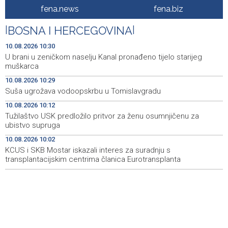
fena.news
fena.biz
Suša ugrožava vodoopskrbu u Tomislavgradu
10:29
|
BOSNA I HERCEGOVINA
|
Počela prodaja ulaznica za SFF u glavnom Box Officeu u
10:28
BKC-u
10.08.2026 10:30
U brani u zeničkom naselju Kanal pronađeno tijelo starijeg
Tužilaštvo USK predložilo pritvor za ženu osumnjičenu
10:12
muškarca
za ubistvo supruga
10.08.2026 10:29
Suša ugrožava vodoopskrbu u Tomislavgradu
Saopćenje za javnost PSS
10:08
10.08.2026 10:12
KCUS i SKB Mostar iskazali interes za suradnju s
10:02
Tužilaštvo USK predložilo pritvor za ženu osumnjičenu za
transplantacijskim centrima članica Eurotransplanta
ubistvo supruga
10.08.2026 10:02
Izdato narandžasto upozorenje zbog visoke
09:51
temperature zraka
KCUS i SKB Mostar iskazali interes za suradnju s
transplantacijskim centrima članica Eurotransplanta