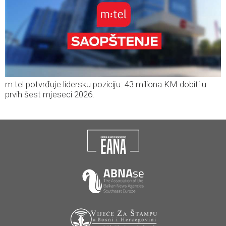
m:tel potvrđuje lidersku poziciju: 43 miliona KM dobiti u
prvih šest mjeseci 2026.