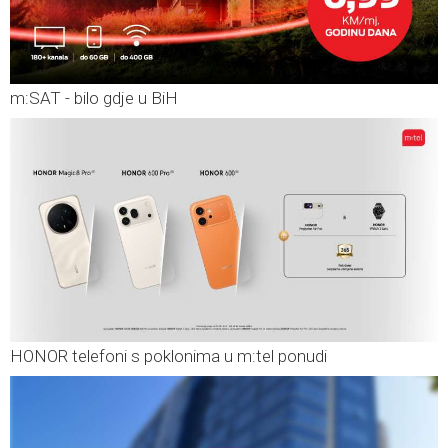
m:SAT - bilo gdje u BiH
HONOR telefoni s poklonima u m:tel ponudi