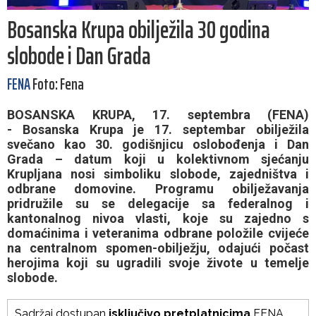
Bosanska Krupa obilježila 30 godina
slobode i Dan Grada
FENA
Foto: Fena
BOSANSKA KRUPA, 17. septembra (FENA)
- Bosanska Krupa je 17. septembar obilježila
svečano kao 30. godišnjicu oslobođenja i Dan
Grada – datum koji u kolektivnom sjećanju
Krupljana nosi simboliku slobode, zajedništva i
odbrane domovine. Programu obilježavanja
pridružile su se delegacije sa federalnog i
kantonalnog nivoa vlasti, koje su zajedno s
domaćinima i veteranima odbrane položile cvijeće
na centralnom spomen-obilježju, odajući počast
herojima koji su ugradili svoje živote u temelje
slobode.
Sadržaj dostupan
isključivo pretplatnicima
FENA