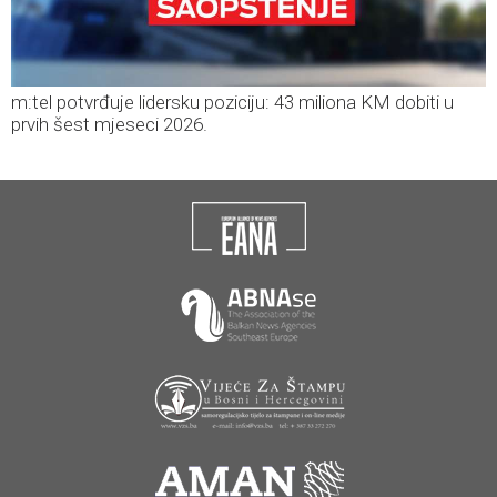
m:tel potvrđuje lidersku poziciju: 43 miliona KM dobiti u
prvih šest mjeseci 2026.