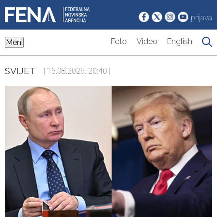
prijava
Foto
Video
English
Meni
SVIJET
| 15.08.2025. 20:40 |