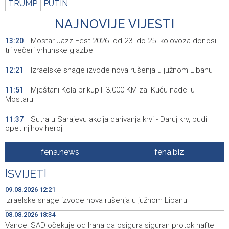
TRUMP
PUTIN
NAJNOVIJE VIJESTI
Mostar Jazz Fest 2026. od 23. do 25. kolovoza donosi
13:20
tri večeri vrhunske glazbe
Izraelske snage izvode nova rušenja u južnom Libanu
12:21
Mještani Kola prikupili 3.000 KM za 'Kuću nade' u
11:51
Mostaru
Sutra u Sarajevu akcija darivanja krvi - Daruj krv, budi
11:37
opet njihov heroj
BiH među zapaženijim učesnicima CIGRE u Parizu - AI i
11:17
fena.news
fena.biz
energetska tranzicija u fokusu
|
SVIJET
|
Pezer već sutra nastupa u kvalifikacijama, vjeruje da će i
10:28
navečer biti u finalu EP-a u Birminghamu
09.08.2026 12:21
Izraelske snage izvode nova rušenja u južnom Libanu
Ballian: Neopravdana sječa stabala a grad zbog manjka
10:16
08.08.2026 18:34
drveća sve topliji
Vance: SAD očekuje od Irana da osigura siguran protok nafte