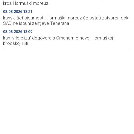
kroz Hormuški moreuz
FBiH nema objedinjene podatke o povučenom i
10:09
uništenom mesu, prekršaji utvrđeni u 40 kontrola
08.08.2026 18:21
Iranski šef sigurnosti: Hormuški moreuz će ostati zatvoren dok
Marija Šerifović pred više hiljada posjetitelja na Piroti
10:03
SAD ne ispuni zahtjeve Teherana
zatvorila 'Dane dijaspore 2026' u Travniku
08.08.2026 18:09
Iran 'vrlo blizu' dogovora s Omanom o novoj Hormuškoj
Kušljugić: Sprječavanje dehidracije i pregrijavanja ključni
09:28
za očuvanje zdravlja srca tokom vrućina
brodskoj ruti