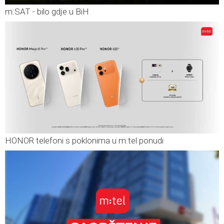
m:SAT - bilo gdje u BiH
HONOR telefoni s poklonima u m:tel ponudi