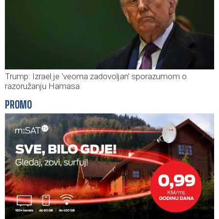
Trump: Izrael je 'veoma zadovoljan' sporazumom o
razoružanju Hamasa
PROMO