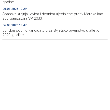
godine
Maroka kao suorganizatora SP 2030.
06.08.2026 19:29
Grad Novi Travnik prvi put izravno dobio sredstva
19:27
Španska krajnja ljevica i desnica ujedinjene protiv Maroka kao
Europske unije
suorganizatora SP 2030.
06.08.2026 18:47
Soreca says SEPA application marks important
19:16
milestone on BiH's EU path
London podnio kandidaturu za Svjetsko prvenstvo u atletici
2029. godine