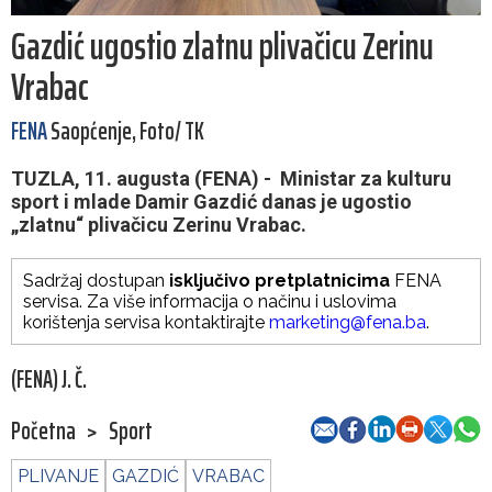
Gazdić ugostio zlatnu plivačicu Zerinu
Vrabac
FENA
Saopćenje, Foto/ TK
TUZLA, 11. augusta (FENA) - Ministar za kulturu
sport i mlade Damir Gazdić danas je ugostio
„zlatnu“ plivačicu Zerinu Vrabac.
Sadržaj dostupan
isključivo pretplatnicima
FENA
servisa. Za više informacija o načinu i uslovima
korištenja servisa kontaktirajte
marketing@fena.ba
.
(FENA) J. Č.
Početna
>
Sport
PLIVANJE
GAZDIĆ
VRABAC