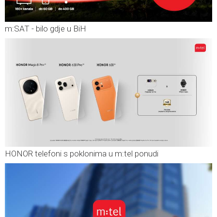
m:SAT - bilo gdje u BiH
HONOR telefoni s poklonima u m:tel ponudi