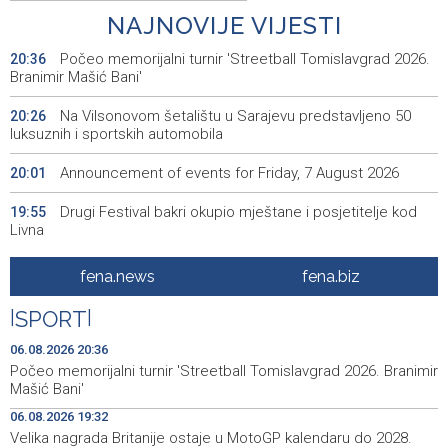
NAJNOVIJE VIJESTI
Počeo memorijalni turnir 'Streetball Tomislavgrad 2026.
20:36
Branimir Mašić Bani'
Na Vilsonovom šetalištu u Sarajevu predstavljeno 50
20:26
luksuznih i sportskih automobila
Announcement of events for Friday, 7 August 2026
20:01
Drugi Festival bakri okupio mještane i posjetitelje kod
19:55
Livna
Novi Travnik receives first direct EU funding for UNESCO
19:45
fena.news
fena.biz
heritage project
|
SPORT
|
Crishock: OHR maintains an open dialogue with all
19:33
political stakeholders in BiH
06.08.2026 20:36
Počeo memorijalni turnir 'Streetball Tomislavgrad 2026. Branimir
Velika nagrada Britanije ostaje u MotoGP kalendaru do
19:32
Mašić Bani'
2028. godine
06.08.2026 19:32
Velika nagrada Britanije ostaje u MotoGP kalendaru do 2028.
Španska krajnja ljevica i desnica ujedinjene protiv
19:29