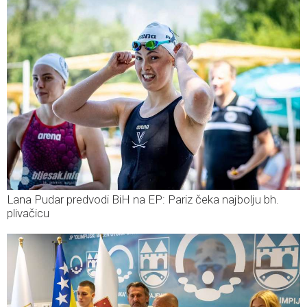
Lana Pudar predvodi BiH na EP: Pariz čeka najbolju bh.
plivačicu