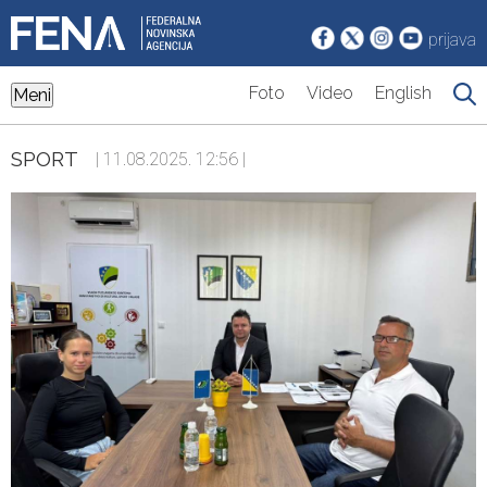
prijava
Foto
Video
English
Meni
SPORT
| 11.08.2025. 12:56 |