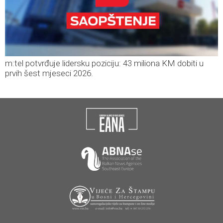
m:tel potvrđuje lidersku poziciju: 43 miliona KM dobiti u
prvih šest mjeseci 2026.