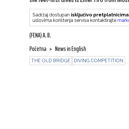
the feet-first dives is Emel Tiro from Most
Sadržaj dostupan
isključivo pretplatnicima
uslovima korištenja servisa kontaktirajte
mark
(FENA) A. B.
Početna
>
News in English
THE OLD BRIDGE
DIVING COMPETITION