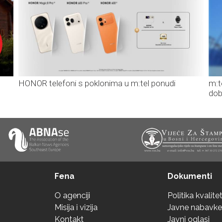
HONOR telefoni s poklonima u m:tel ponudi
m:t
dob
Fena
Dokumenti
O agenciji
Politika kvalite
Misija i vizija
Javne nabavke
Kontakt
Javni oglasi