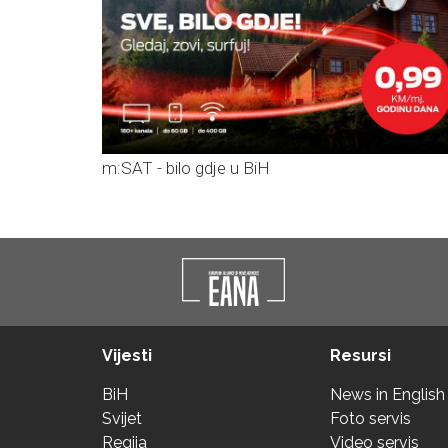
m:SAT - bilo gdje u BiH
Vijesti
Resursi
BiH
News in English
Svijet
Foto servis
Regija
Video servis