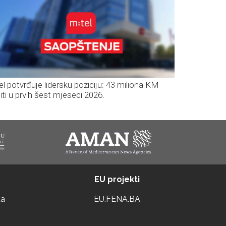
el potvrđuje lidersku poziciju: 43 miliona KM
iti u prvih šest mjeseci 2026.
EU projekti
ta
EU.FENA.BA