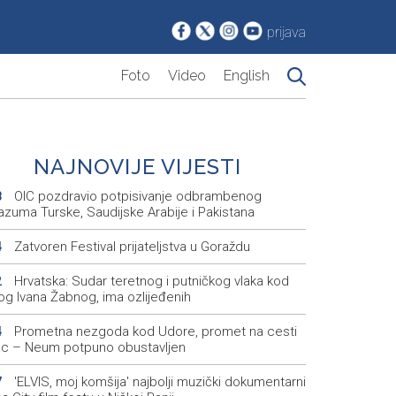
prijava
Foto
Video
English
NAJNOVIJE VIJESTI
OIC pozdravio potpisivanje odbrambenog
8
azuma Turske, Saudijske Arabije i Pakistana
Zatvoren Festival prijateljstva u Goraždu
4
Hrvatska: Sudar teretnog i putničkog vlaka kod
2
og Ivana Žabnog, ima ozlijeđenih
Prometna nezgoda kod Udore, promet na cesti
4
ac – Neum potpuno obustavljen
'ELVIS, moj komšija' najbolji muzički dokumentarni
7