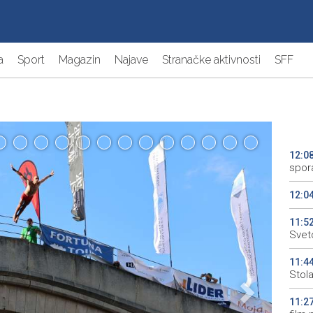
a
Sport
Magazin
Najave
Stranačke aktivnosti
SFF
12:0
spor
12:0
11:5
Svet
11:4
Stol
11:2