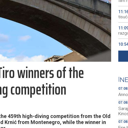
film 
11:1
tisuć
11:0
razgo
10:5
poža
10:3
Tiro winners of the
priro
10:0
|
NE
ing competition
Stol
07.08
Anno
07.08
Sara
Kino
he 459th high-diving competition from the Old
ald Krnić from Montenegro, while the winner in
07.08
Fire