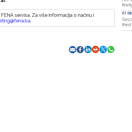
ar.
firef
07.08
FENA servisa. Za više informacija o načinu i
Secon
eting@fena.ba
.
thir