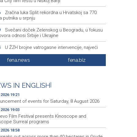
na City film festu u Niškoj Banji
Zračna luka Split rekordna u Hrvatskoj sa 770
6
a putnika u srpnju
Svečani doček Zelenskog u Beogradu, u fokusu
9
vora odnosi Srbije i Ukrajine
U ŽZH brojne vatrogasne intervencije, najveći
4
r u Kongori
fena.news
fena.biz
Karić: 'Jedite svoju vodu', unos vode kroz hranu
5
dna infuzija za organizam tokom vrućina
Obustavljen saobraćaj na magistralnoj cesti
8
WS IN ENGLISH
|
ac-Neum, kod mjesta Udora, zbog nezgode
.2026 19:21
uncement of events for Saturday, 8 August 2026
.2026 19:03
jevo Film Festival presents Kinoscope and
scope Surreal programs
.2026 18:58
 breaks out across more than 40 hectares in Grude,