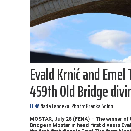
Evald Krnić and Emel 
459th Old Bridge div
FENA
Nada Landeka, Photo: Branka Soldo
MOSTAR, July 28 (FENA) – The winner of t
Bridge in Mostar in head-first dives is Ev