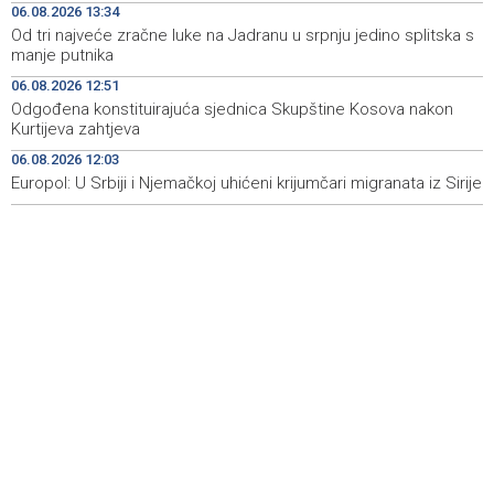
06.08.2026 13:34
Od tri najveće zračne luke na Jadranu u srpnju jedino splitska s
Crishock: OHR maintains an open dialogue with all
19:33
manje putnika
political stakeholders in BiH
06.08.2026 12:51
Velika nagrada Britanije ostaje u MotoGP kalendaru do
19:32
Odgođena konstituirajuća sjednica Skupštine Kosova nakon
2028. godine
Kurtijeva zahtjeva
06.08.2026 12:03
Španska krajnja ljevica i desnica ujedinjene protiv
19:29
Maroka kao suorganizatora SP 2030.
Europol: U Srbiji i Njemačkoj uhićeni krijumčari migranata iz Sirije