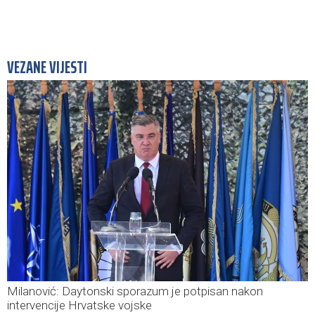
VEZANE VIJESTI
Milanović: Daytonski sporazum je potpisan nakon
intervencije Hrvatske vojske