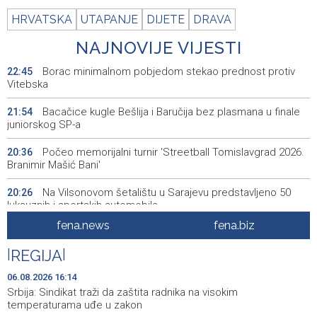
HRVATSKA
UTAPANJE
DIJETE
DRAVA
NAJNOVIJE VIJESTI
Borac minimalnom pobjedom stekao prednost protiv
22:45
Vitebska
Bacačice kugle Bešlija i Baručija bez plasmana u finale
21:54
juniorskog SP-a
Počeo memorijalni turnir 'Streetball Tomislavgrad 2026.
20:36
Branimir Mašić Bani'
Na Vilsonovom šetalištu u Sarajevu predstavljeno 50
20:26
luksuznih i sportskih automobila
fena.news
fena.biz
Announcement of events for Friday, 7 August 2026
20:01
|
REGIJA
|
Drugi Festival bakri okupio mještane i posjetitelje kod
19:55
Livna
06.08.2026 16:14
Srbija: Sindikat traži da zaštita radnika na visokim
Novi Travnik receives first direct EU funding for UNESCO
19:45
temperaturama uđe u zakon
heritage project