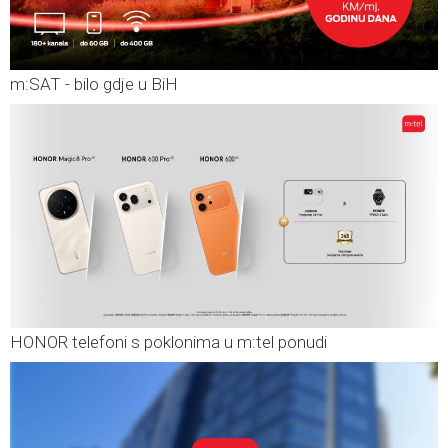
m:SAT - bilo gdje u BiH
HONOR telefoni s poklonima u m:tel ponudi