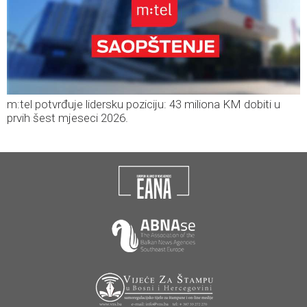
m:tel potvrđuje lidersku poziciju: 43 miliona KM dobiti u
prvih šest mjeseci 2026.