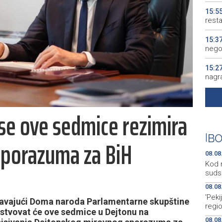
15:5
resta
15:3
nego
15:2
nagra
15:0
Među
se ove sedmice rezimira
15:0
konj
|
BO
sporazuma za BiH
08.08
Kod 
suds
08.08
'Peki
avajući Doma naroda Parlamentarne skupštine
regi
tvovat će ove sedmice u Dejtonu na
08.08