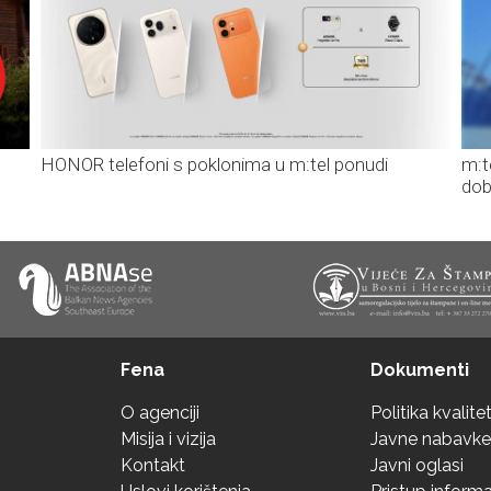
HONOR telefoni s poklonima u m:tel ponudi
m:t
dob
Fena
Dokumenti
O agenciji
Politika kvalite
Misija i vizija
Javne nabavke
Kontakt
Javni oglasi