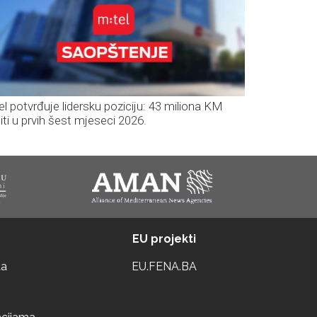
el potvrđuje lidersku poziciju: 43 miliona KM
iti u prvih šest mjeseci 2026.
EU projekti
ta
EU.FENA.BA