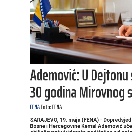
Ademović: U Dejtonu 
30 godina Mirovnog 
FENA
Foto: FENA
SARAJEVO, 19. maja (FENA) - Dopredsjed
Bosne i Hercegovine Kemal Ademović učes