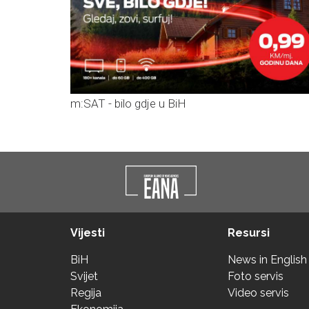
m:SAT - bilo gdje u BiH
Vijesti
Resursi
BiH
News in English
Svijet
Foto servis
Regija
Video servis