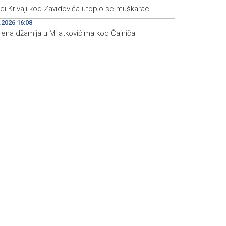
eci Krivaji kod Zavidovića utopio se muškarac
.2026 16:08
rena džamija u Milatkovićima kod Čajniča