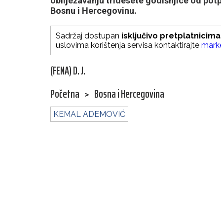
obilježavanju tridesete godišnjice od po
Bosnu i Hercegovinu.
Sadržaj dostupan
isključivo pretplatnicima
uslovima korištenja servisa kontaktirajte
mark
(FENA) D. J.
Početna
>
Bosna i Hercegovina
KEMAL ADEMOVIĆ