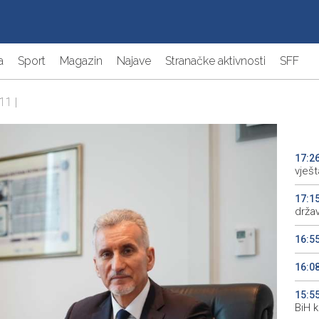
a
Sport
Magazin
Najave
Stranačke aktivnosti
SFF
11 |
17:2
vješt
17:1
drža
16:5
16:0
15:5
BiH 