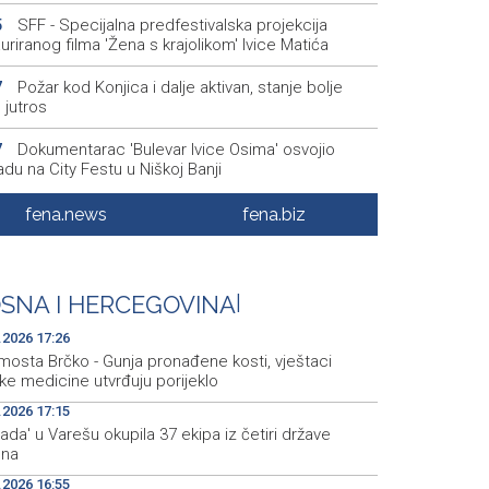
SFF - Specijalna predfestivalska projekcija
5
uriranog filma 'Žena s krajolikom' Ivice Matića
Požar kod Konjica i dalje aktivan, stanje bolje
7
 jutros
Dokumentarac 'Bulevar Ivice Osima' osvojio
7
du na City Festu u Niškoj Banji
Konjic ugostio 23 folklorna društva na 26.
9
fena.news
fena.biz
narodnom festivalu ‘Konjička sehara’
Vozači u HBŽ-u pozvani na oprez zbog divljih
5
a na cestama
SNA I HERCEGOVINA
|
.2026 17:26
mosta Brčko - Gunja pronađene kosti, vještaci
ke medicine utvrđuju porijeklo
.2026 17:15
jada' u Varešu okupila 37 ekipa iz četiri države
ona
.2026 16:55