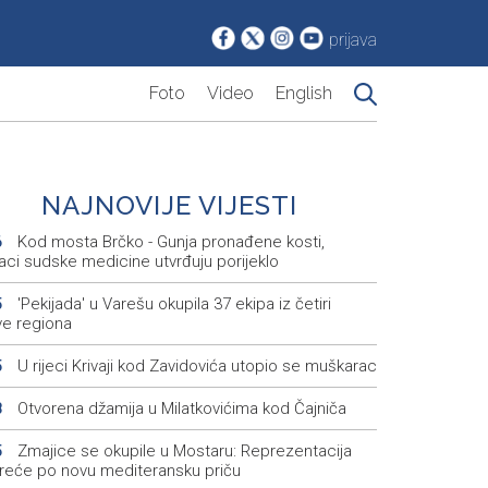
prijava
Foto
Video
English
NAJNOVIJE VIJESTI
Kod mosta Brčko - Gunja pronađene kosti,
6
aci sudske medicine utvrđuju porijeklo
'Pekijada' u Varešu okupila 37 ekipa iz četiri
5
ve regiona
U rijeci Krivaji kod Zavidovića utopio se muškarac
5
Otvorena džamija u Milatkovićima kod Čajniča
8
Zmajice se okupile u Mostaru: Reprezentacija
5
kreće po novu mediteransku priču