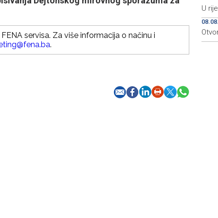
tpisivanja Dejtonskog mirovnog sporazuma za
U rij
08.08
Otvo
FENA servisa. Za više informacija o načinu i
eting@fena.ba
.