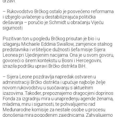
državi.
– Rukovodstvo Brčkog ostalo je posvećeno reformama
i izbjeglo uvlačenje u destabilizirajuća politička
dešavanja – poručio je Schmidt u obraćanju Vijeću
sigurnosti.
Pozitivan ton u pogledu Brčkog prisutan je bio i u
izlaganju Michaele Eddinia Swallow, zamjenice stalnog
predstavnika i vršiteljice dužnosti šefa misije Sijera
Leonea pri Ujedinjenim nacijama. Ona je u svom govoru,
govoreći o širem kontekstu u Bosni i Hercegovini,
izrazila podršku upravi Brčko distrikta BiH.
– Sijera Leone pozdravlja napredak ostvaren u
administraciji Brčko distrikta i upućuje najbolje želje
novom rukovodstvu u suočavanju s aktuelnim
izazovima. Također, prepoznajemo dragocjeni doprinos
Fonda za izgradnju mira u unapređenju agende ženama,
mladima, miru i sigurnosti, te pohvaljujemo rad
Međunarodne komisije za nestale osobe u procesu
donošenja mira pogođenim zajednicama. Zahvaljujemo