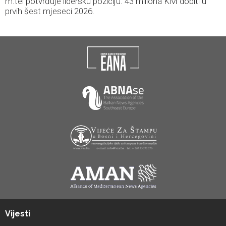
m:tel potvrđuje lidersku poziciju: 43 miliona KM dobiti u
prvih šest mjeseci 2026.
Vijesti