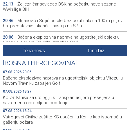
Željezničar savladao BSK na početku nove sezone
22:13
Wwin lige BiH
Miljanović i Suljić ostale bez polufinala na 100 m pr., svi
20:46
bh. predstavnici okončali nastup na SP-u
Bačena eksplozivna naprava na ugostiteljski objekt u
20:06
Vitezu, u Novom Travniku zapaljen Golf
fena.news
fena.biz
Galerija ULUPUBiH otvara novu izlagačku sezonu,
20:01
predstavlja novi izlagački program
|
BOSNA I HERCEGOVINA
|
Faris Dževahirić novi nogometaš Veleža
19:44
07.08.2026 20:06
Bačena eksplozivna naprava na ugostiteljski objekt u Vitezu, u
Announcement of events for Saturday, 8 August 2026
19:21
Novom Travniku zapaljen Golf
07.08.2026 18:27
Rudari Milanovića ubijedili da ode kući, Memčić se već
19:10
KCUS: Klinika za urologiju s transplantacijom preseljena u
ponovo vratio u jamu 'Raspotočje'
savremeno opremljene prostorije
Sarajevo Film Festival presents Kinoscope and
19:03
07.08.2026 18:24
Kinoscope Surreal programs
Vatrogasci Civilne zaštite KS upućeni u Konjic kao ispomoć u
gašenju požara
Najave događaja za 8. 8. 2026. godine (subota)
19:00