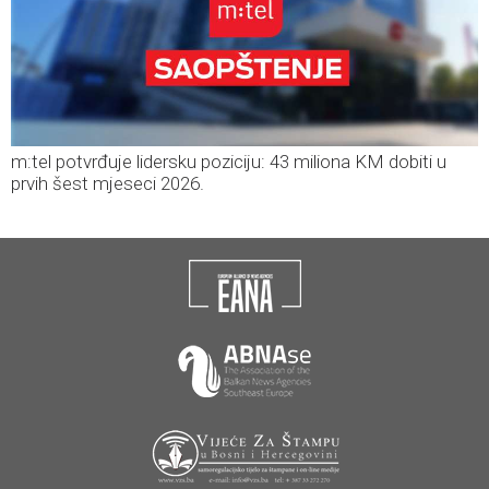
m:tel potvrđuje lidersku poziciju: 43 miliona KM dobiti u
prvih šest mjeseci 2026.