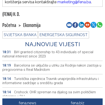
korištenja servisa kontaktirajte
marketing@fena.ba
.
(FENA) H. D.
Početna
>
Ekonomija
SVJETSKA BANKA
ENERGETSKA SIGURNOST
NAJNOVIJE VIJESTI
BiH granted citizenship to 43 individuals of special
18:31
national interest since 2023
Barcelona se uključila u utrku za Rodrija nakon zastoja u
18:19
pregovorima s Real Madridom
Turistička zajednica Travnik unaprijedila infrastrukturu i
18:14
informativne sadržaje u središtu grada
Crishock: OHR spreman na dijalog sa svim političkim
18:14
akterima u BiH
fena.news
fena.biz