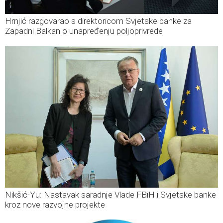
Hrnjić razgovarao s direktoricom Svjetske banke za
Zapadni Balkan o unapređenju poljoprivrede
Nikšić-Yu: Nastavak saradnje Vlade FBiH i Svjetske banke
kroz nove razvojne projekte