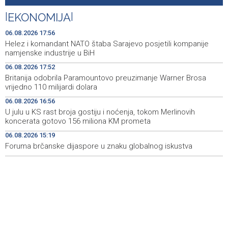
Soreca: Zahtjev za pristupanje SEPA-i važan korak BiH
18:01
na putu ka EU
|
EKONOMIJA
|
Helez i komandant NATO štaba Sarajevo posjetili
17:56
06.08.2026 17:56
kompanije namjenske industrije u BiH
Helez i komandant NATO štaba Sarajevo posjetili kompanije
namjenske industrije u BiH
Britanija odobrila Paramountovo preuzimanje Warner
17:52
06.08.2026 17:52
Brosa vrijedno 110 milijardi dolara
Britanija odobrila Paramountovo preuzimanje Warner Brosa
vrijedno 110 milijardi dolara
MUP ZDK uskoro bi mogao dobiti elektronski pristup e-
17:50
Gruntu
06.08.2026 16:56
U julu u KS rast broja gostiju i noćenja, tokom Merlinovih
Postignut dogovor o daljnjim koracima za rješavanje
17:10
koncerata gotovo 156 miliona KM prometa
statusa otpuštenih radnika Komunalnog
06.08.2026 15:19
Foruma brčanske dijaspore u znaku globalnog iskustva
U Konjicu zabranjeno zalijevanje vrtova i javnih površina
16:59