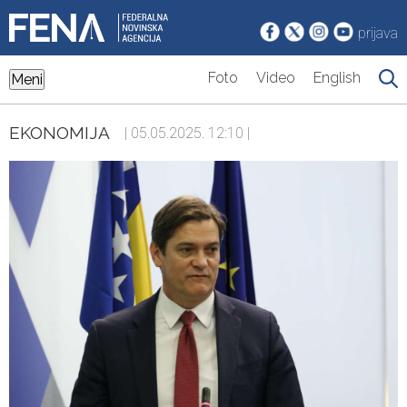
prijava
Foto
Video
English
Meni
EKONOMIJA
| 05.05.2025. 12:10 |