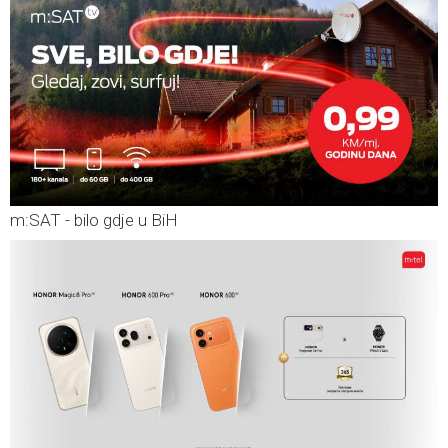
m:SAT - bilo gdje u BiH