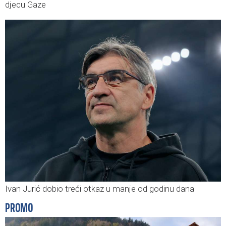
djecu Gaze
Ivan Jurić dobio treći otkaz u manje od godinu dana
PROMO