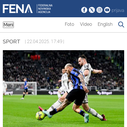
prijava
Foto
Video
English
Meni
SPORT
| 22.04.2025. 17:49 |