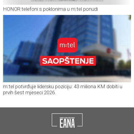
HONOR telefoni s poklonima u m:tel ponudi
m:tel potvrđuje lidersku poziciju: 43 miliona KM dobiti u
prvih šest mjeseci 2026.