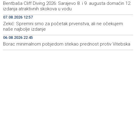
Bentbaša Cliff Diving 2026: Sarajevo 8. i 9. augusta domaćin 12.
Ticket sales for the 32nd Sarajevo Film Festival begins
18:21
izdanja atraktivnih skokova u vodu
on Monday at the Main Box Office
07.08.2026 12:57
Sarajevo Film Festival predstavlja programe Kinoscope i
18:20
Zekić: Spremni smo za početak prvenstva, ali ne očekujem
Kinoscope Surreal
naše najbolje izdanje
06.08.2026 22:45
Obilježena 34. godišnjica stradanja Bošnjaka Botonjića
18:19
Borac minimalnom pobjedom stekao prednost protiv Vitebska