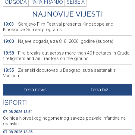
ODGODA
PAPA FRANJO
SERIE A
NAJNOVIJE VIJESTI
Sarajevo Film Festival presents Kinoscope and
19:03
Kinoscope Surreal programs
Najave događaja za 8. 8. 2026. godine (subota)
19:00
Fire breaks out across more than 40 hectares in Grude,
18:58
firefighters and Air Tractors on the ground
Zelenski doputovao u Beograd, sutra sastanak s
18:55
Vučićem
Second Air Tractor joins firefighting efforts in Konjic,
18:32
fena.news
fena.biz
third expected on Saturday
|
SPORT
|
KCUS: Klinika za urologiju s transplantacijom preseljena
18:27
u savremeno opremljene prostorije
07.08.2026 13:51
Čelnica Norveškog nogometnog saveza pozvala Infantina na
Vatrogasci Civilne zaštite KS upućeni u Konjic kao
18:24
ostavku
ispomoć u gašenju požara
07.08.2026 13:35