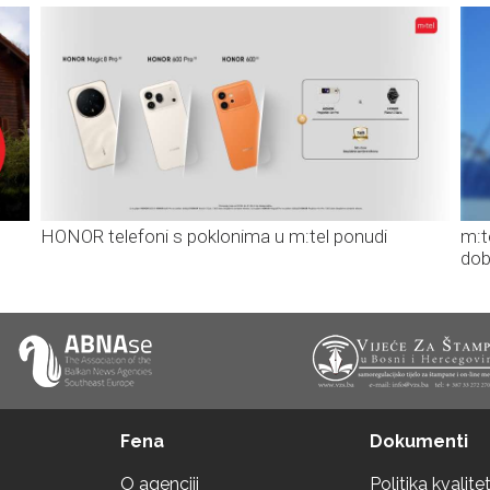
HONOR telefoni s poklonima u m:tel ponudi
m:t
dob
Fena
Dokumenti
O agenciji
Politika kvalite