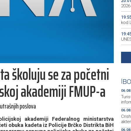
20:0
2026
19:5
kod 
19:4
UNES
19:3
all p
kta školuju se za početni
19:3
kale
|
BO
ijskoj akademiji FMUP-a
19:2
Maro
06.08
Turis
infor
utrašnjih poslova
06.08
Cris
icijskoj akademiji Federalnog ministarstva
akte
ti obuka kadeta iz Policije Brčko Distrikta BiH
06.08