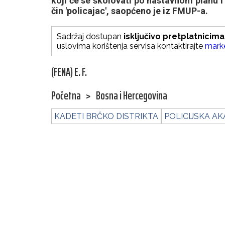
koji će se školovati po nastavnom planu 
čin 'policajac', saopćeno je iz FMUP-a.
Sadržaj dostupan
isključivo pretplatnicima
uslovima korištenja servisa kontaktirajte
mark
(FENA) E. F.
Početna
>
Bosna i Hercegovina
KADETI BRČKO DISTRIKTA
POLICIJSKA A