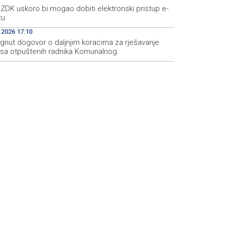
ZDK uskoro bi mogao dobiti elektronski pristup e-
tu
.2026 17:10
ignut dogovor o daljnjim koracima za rješavanje
usa otpuštenih radnika Komunalnog