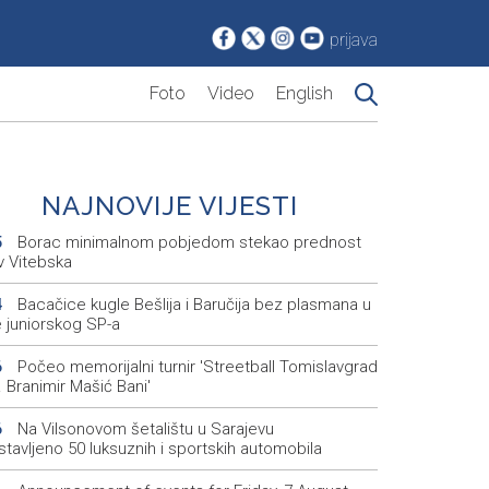
prijava
Foto
Video
English
NAJNOVIJE VIJESTI
Borac minimalnom pobjedom stekao prednost
5
v Vitebska
Bacačice kugle Bešlija i Baručija bez plasmana u
4
e juniorskog SP-a
Počeo memorijalni turnir 'Streetball Tomislavgrad
6
 Branimir Mašić Bani'
Na Vilsonovom šetalištu u Sarajevu
6
tavljeno 50 luksuznih i sportskih automobila