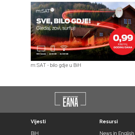
m:SAT - bilo gdje u BiH
Vijesti
Resursi
BiH
News in English