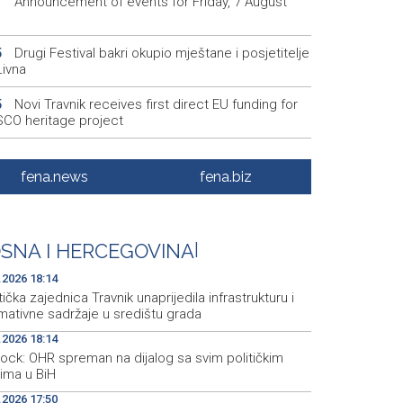
Announcement of events for Friday, 7 August
1
Drugi Festival bakri okupio mještane i posjetitelje
5
Livna
Novi Travnik receives first direct EU funding for
5
CO heritage project
Crishock: OHR maintains an open dialogue with
3
olitical stakeholders in BiH
fena.news
fena.biz
Velika nagrada Britanije ostaje u MotoGP
2
ndaru do 2028. godine
SNA I HERCEGOVINA
|
Španska krajnja ljevica i desnica ujedinjene protiv
9
ka kao suorganizatora SP 2030.
.2026 18:14
tička zajednica Travnik unaprijedila infrastrukturu i
mativne sadržaje u središtu grada
.2026 18:14
hock: OHR spreman na dijalog sa svim političkim
rima u BiH
.2026 17:50