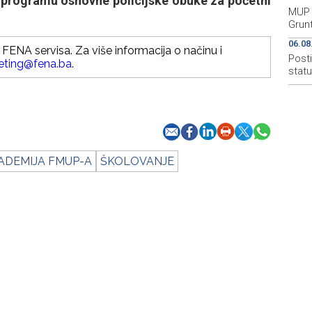
i programu osnovne policijske obuke za početni
MUP 
Grun
06.08
FENA servisa. Za više informacija o načinu i
Post
eting@fena.ba
.
stat
KADEMIJA FMUP-A
ŠKOLOVANJE