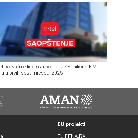
el potvrđuje lidersku poziciju: 43 miliona KM
iti u prvih šest mjeseci 2026.
EU projekti
ta
EU.FENA.BA