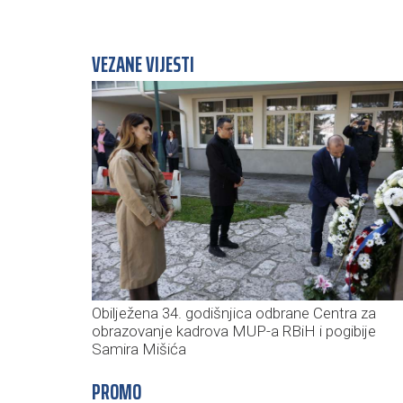
VEZANE VIJESTI
Obilježena 34. godišnjica odbrane Centra za
obrazovanje kadrova MUP-a RBiH i pogibije
Samira Mišića
PROMO