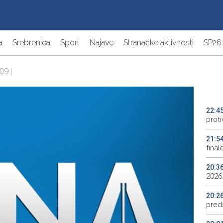
a
Srebrenica
Sport
Najave
Stranačke aktivnosti
SP26
09 |
22:4
proti
21:5
final
20:3
2026.
20:2
preds