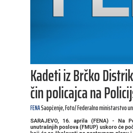
Kadeti iz Brčko Distri
čin policajca na Polic
FENA
Saopćenje, Foto/ Federalno ministarstvo un
SARAJEVO, 16. aprila (FENA) - Na Pol
unutrašnjih poslova (FMUP) uskoro će poče