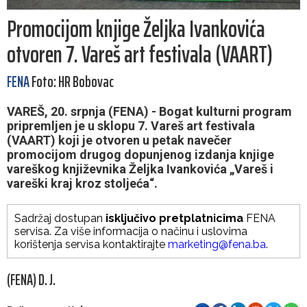
Promocijom knjige Željka Ivankovića
otvoren 7. Vareš art festivala (VAART)
FENA
Foto: HR Bobovac
VAREŠ, 20. srpnja (FENA) - Bogat kulturni program
pripremljen je u sklopu 7. Vareš art festivala
(VAART) koji je otvoren u petak navečer
promocijom drugog dopunjenog izdanja knjige
vareškog književnika Željka Ivankovića „Vareš i
vareški kraj kroz stoljeća“.
Sadržaj dostupan
isključivo pretplatnicima
FENA
servisa. Za više informacija o načinu i uslovima
korištenja servisa kontaktirajte
marketing@fena.ba
.
(FENA) D. J.