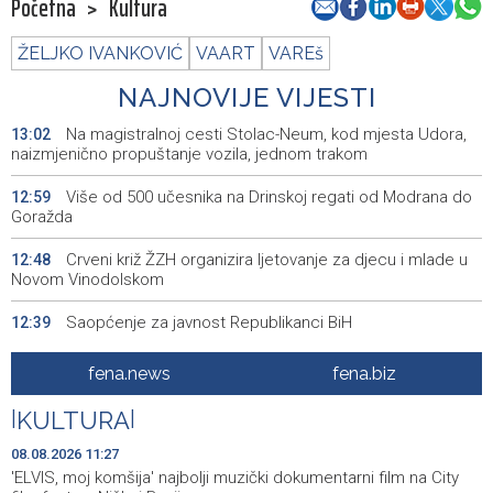
Početna
>
Kultura
ŽELJKO IVANKOVIĆ
VAART
VAREš
NAJNOVIJE VIJESTI
Na magistralnoj cesti Stolac-Neum, kod mjesta Udora,
13:02
naizmjenično propuštanje vozila, jednom trakom
Više od 500 učesnika na Drinskoj regati od Modrana do
12:59
Goražda
Crveni križ ŽZH organizira ljetovanje za djecu i mlade u
12:48
Novom Vinodolskom
Saopćenje za javnost Republikanci BiH
12:39
OIC pozdravio potpisivanje odbrambenog sporazuma
12:08
fena.news
fena.biz
Turske, Saudijske Arabije i Pakistana
|
KULTURA
|
Zatvoren Festival prijateljstva u Goraždu
12:04
08.08.2026 11:27
Hrvatska: Sudar teretnog i putničkog vlaka kod Svetog
11:52
'ELVIS, moj komšija' najbolji muzički dokumentarni film na City
Ivana Žabnog, ima ozlijeđenih