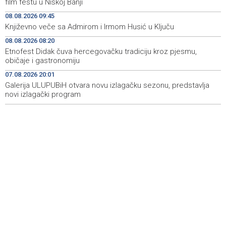
film festu u Niškoj Banji
08.08.2026 09:45
Prometna nezgoda kod Udore, promet na cesti Stolac
11:44
Književno veče sa Admirom i Irmom Husić u Ključu
– Neum potpuno obustavljen
08.08.2026 08:20
'ELVIS, moj komšija' najbolji muzički dokumentarni film na
11:27
Etnofest Didak čuva hercegovačku tradiciju kroz pjesmu,
City film festu u Niškoj Banji
običaje i gastronomiju
07.08.2026 20:01
Zračna luka Split rekordna u Hrvatskoj sa 770 tisuća
11:16
putnika u srpnju
Galerija ULUPUBiH otvara novu izlagačku sezonu, predstavlja
novi izlagački program