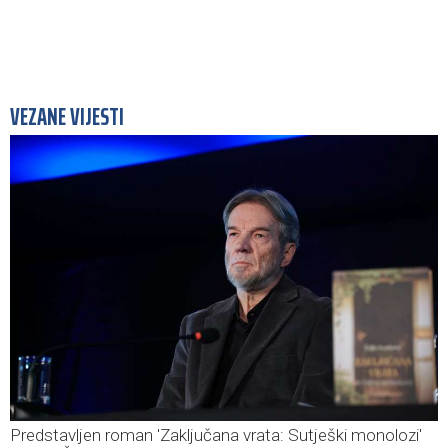
VEZANE VIJESTI
Predstavljen roman 'Zaključana vrata: Sutješki monolozi'