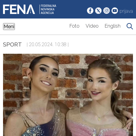
prijava
Foto
Video
English
Meni
SPORT
| 20.05.2024. 10:38 |