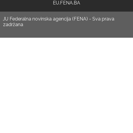
EU.FENA.BA
JU Federalna novinska agencija (FENA) - Sva prava
zadržana