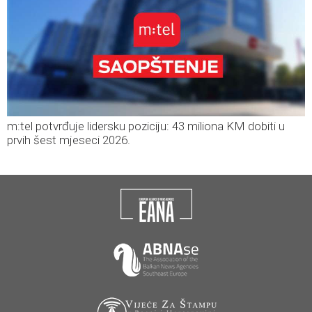
m:tel potvrđuje lidersku poziciju: 43 miliona KM dobiti u
prvih šest mjeseci 2026.