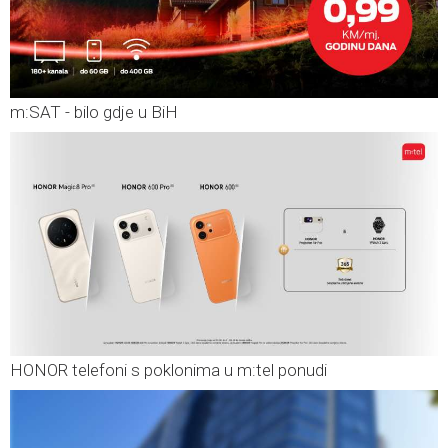
m:SAT - bilo gdje u BiH
HONOR telefoni s poklonima u m:tel ponudi