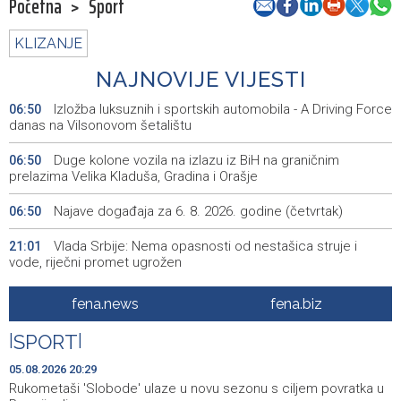
Početna
>
Sport
KLIZANJE
NAJNOVIJE VIJESTI
Izložba luksuznih i sportskih automobila - A Driving Force
06:50
danas na Vilsonovom šetalištu
Duge kolone vozila na izlazu iz BiH na graničnim
06:50
prelazima Velika Kladuša, Gradina i Orašje
Najave događaja za 6. 8. 2026. godine (četvrtak)
06:50
Vlada Srbije: Nema opasnosti od nestašica struje i
21:01
vode, riječni promet ugrožen
Rukometaši 'Slobode' ulaze u novu sezonu s ciljem
20:29
fena.news
fena.biz
povratka u Premijer ligu
|
SPORT
|
Ministarstvo za odgoj i obrazovanje KS razvilo sistem
20:17
stručne podrške prosvjetnim radnicima
05.08.2026 20:29
Rukometaši 'Slobode' ulaze u novu sezonu s ciljem povratka u
Announcement of events for Thursday, 6 August 2026
19:32