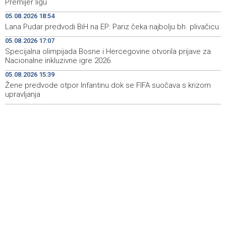
Premijer ligu
05.08.2026 18:54
Rise in electric scooter injuries among children; Biloš:
19:26
Lana Pudar predvodi BiH na EP: Pariz čeka najbolju bh. plivačicu
Head and facial injuries most common
05.08.2026 17:07
Ministarstvo saobraćaja KS: Uskoro javna nabavka za
19:25
Specijalna olimpijada Bosne i Hercegovine otvorila prijave za
obnovu mosta u ulici Ive Andrića
Nacionalne inkluzivne igre 2026
05.08.2026 15:39
Pomozi.ba pomaže Gazi - Od početka 2026. podijeljeno
19:15
40.000 toplih obroka, u augustu nove aktivnosti
Žene predvode otpor Infantinu dok se FIFA suočava s krizom
upravljanja