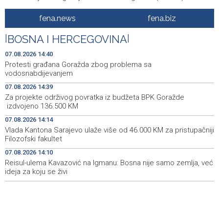
SFF Tribute to Béla Tarr features works by his former
14:54
fena.news
fena.biz
students
|
BOSNA I HERCEGOVINA
|
Magoda ugostio Halida Kuburovića i zahvalio mu za
14:44
predanost kulturi
07.08.2026 14:40
Protesti građana Goražda zbog problema sa
Protesti građana Goražda zbog problema sa
14:40
vodosnabdijevanjem
vodosnabdijevanjem
07.08.2026 14:39
Za projekte održivog povratka iz budžeta BPK Goražde
Za projekte održivog povratka iz budžeta BPK Goražde
14:39
izdvojeno 136.500 KM
izdvojeno 136.500 KM
07.08.2026 14:14
Saudijska Arabija, Turska i Pakistan potpisali sporazum o
14:38
Vlada Kantona Sarajevo ulaže više od 46.000 KM za pristupačniji
zajedničkoj odbrani
Filozofski fakultet
07.08.2026 14:10
Reisul-ulema Kavazović na Igmanu: Bosna nije samo zemlja, već
ideja za koju se živi