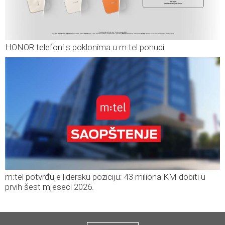
HONOR telefoni s poklonima u m:tel ponudi
m:tel potvrđuje lidersku poziciju: 43 miliona KM dobiti u
prvih šest mjeseci 2026.