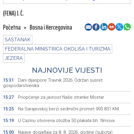
(FENA) J. Č.
Početna
>
Bosna i Hercegovina
SASTANAK
FEDERALNA MINISTRICA OKOLIŠA I TURIZMA
JEZERA
NAJNOVIJE VIJESTI
Dani dijaspore Travnik 2026: Održan susret
15:31
gospodarstvenika
Priopćenje za javnost Naše stranke Mostar
15:27
Na Sarajevskoj berzi sedmični promet 993.831 KM
15:25
U Cazinu otvorena izložba 50 plakata bh. filmova
15:19
Najave događaja za 8. 8. 2026. godine (subota)
15:00