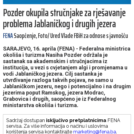
Pozder okupila stručnjake za rješavanje
problema Jablaničkog i drugih jezera
FENA
Saopćenje, Foto/ Ured Vlade FBiH za odnose s javnošću
SARAJEVO, 16. aprila (FENA) - Federalna ministrica
okoliša i turizma Nasiha Pozder održala je
sastanak sa akademskim i stručnjacima iz
institucija, u vezi s cvjetanjem algi i promjenama u
vodi Jablaničkog jezera. Cilj sastanka je
utvrđivanje razloga takvih pojava, ne samo u
Jablaničkom jezeru, nego i potencijalno i na drugim
jezerima poput Ramskog, jezera Modrac,
Grabovica i drugih, saopćeno je iz Federalnog
ministarstva okoliša i turizma.
Sadržaj dostupan
isključivo pretplatnicima
FENA
servisa. Za više informacija o načinu i uslovima
korištenja servisa kontaktirajte
marketing@fena.ba
.