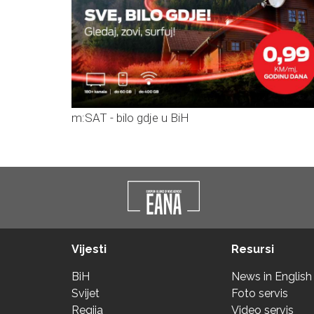
m:SAT - bilo gdje u BiH
Vijesti
Resursi
BiH
News in English
Svijet
Foto servis
Regija
Video servis