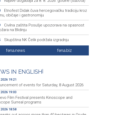
Najave događaja za 8. 8. 2026. godine (subota)
5
Etnofest Didak čuva hercegovačku tradiciju kroz
0
mu, običaje i gastronomiju
Civilna zaštita Posušje upozorava na opasnost
9
žara na Blidinju
Skupština NK Čelik podržala izgradnju
5
onalnog stadiona
fena.news
fena.biz
Željezničar savladao BSK na početku nove
3
ne Wwin lige BiH
Miljanović i Suljić ostale bez polufinala na 100 m
6
WS IN ENGLISH
|
svi bh. predstavnici okončali nastup na SP-u
.2026 19:21
uncement of events for Saturday, 8 August 2026
.2026 19:03
jevo Film Festival presents Kinoscope and
scope Surreal programs
.2026 18:58
 breaks out across more than 40 hectares in Grude,