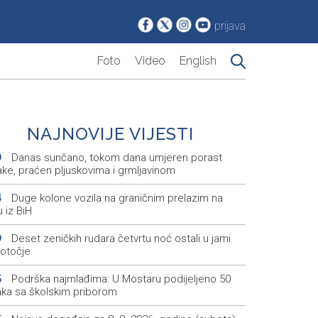
prijava
Foto
Video
English
NAJNOVIJE VIJESTI
Danas sunčano, tokom dana umjeren porast
9
ake, praćen pljuskovima i grmljavinom
Duge kolone vozila na graničnim prelazim na
4
u iz BiH
Deset zeničkih rudara četvrtu noć ostali u jami
9
otočje
Podrška najmlađima: U Mostaru podijeljeno 50
5
aka sa školskim priborom