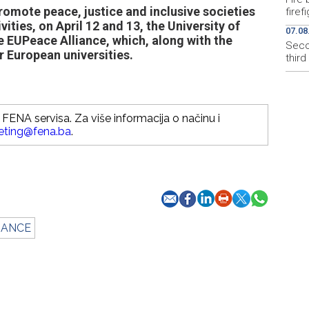
romote peace, justice and inclusive societies
firef
ities, on April 12 and 13, the University of
07.08
e EUPeace Alliance, which, along with the
Secon
r European universities.
thir
FENA servisa. Za više informacija o načinu i
eting@fena.ba
.
IANCE