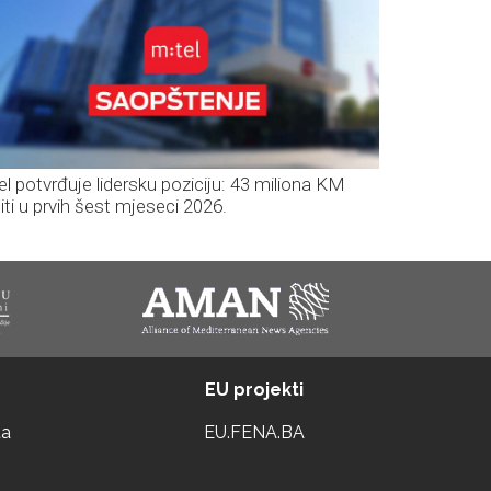
el potvrđuje lidersku poziciju: 43 miliona KM
iti u prvih šest mjeseci 2026.
EU projekti
ta
EU.FENA.BA