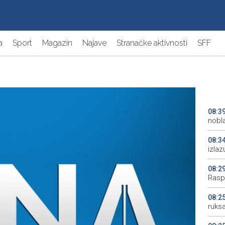
a
Sport
Magazin
Najave
Stranačke aktivnosti
SFF
08:3
nobl
08:3
izlaz
08:2
Rasp
08:2
ruks