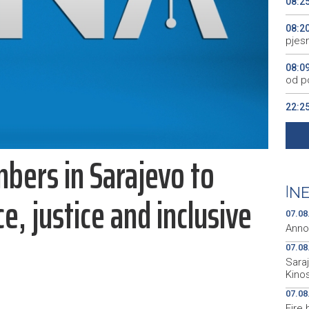
08:2
08:2
pjes
08:0
od po
22:2
Naci
22:1
bers in Sarajevo to
sezo
20:4
|
NE
e, justice and inclusive
pr., 
07.08
Anno
07.08
Sara
Kino
07.08
Fire