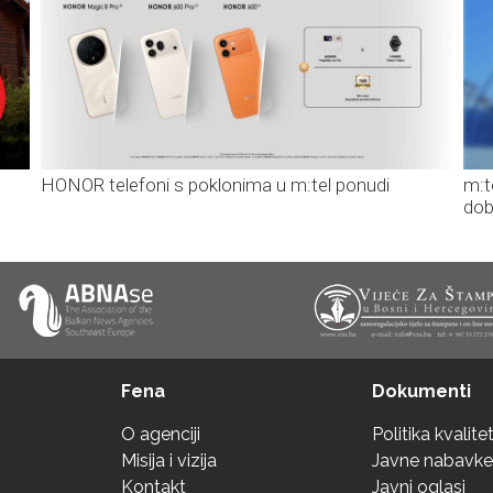
HONOR telefoni s poklonima u m:tel ponudi
m:t
dob
Fena
Dokumenti
O agenciji
Politika kvalite
Misija i vizija
Javne nabavke
Kontakt
Javni oglasi